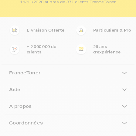
11/11/2020 auprès de 871 clients FranceToner
Livraison Offerte
Particuliers & Pro
+ 2 000 000 de
26 ans
clients
d'expérience
FranceToner
Aide
A propos
Coordonnées
5€ offerts sur votre 1ère