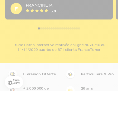
FRANCINE P.
F
5,0
Etude Harris Interactive réalisée en ligne du 30/10 au
5€ offerts sur votre 1ère
11/11/2020 auprès de 871 clients FranceToner
commande !
5
€
Inscrivez-vous à notre newsletter, suivez notre actualité et
Livraison Offerte
Particuliers & Pro
bénéficiez immédiatement
d’une remise de 5€
sur votre 1ère
commande * !
+ 2 000 000 de
26 ans
Votre adresse email
clients
d'expérience
FranceToner
Inscription