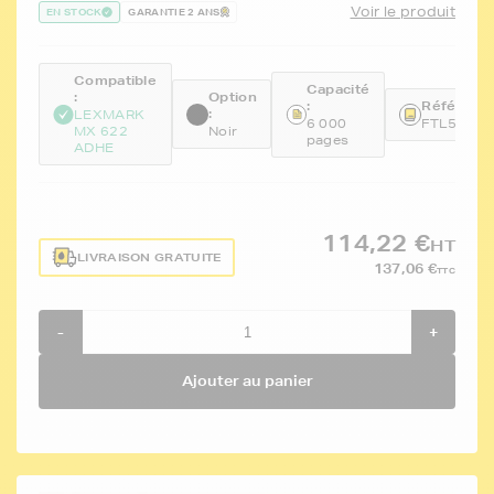
Voir le produit
EN STOCK
GARANTIE 2 ANS
Compatible
Capacité
:
Option
:
Référence
:
LEXMARK
6 000
FTL56F20
MX 622
Noir
pages
ADHE
114,22 €
HT
LIVRAISON GRATUITE
137,06 €
TTC
-
+
Ajouter au panier