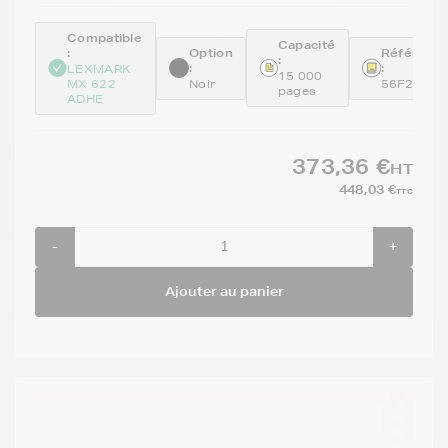
Compatible
Capacité
:
Option
Référenc
:
:
:
LEXMARK
15 000
MX 622
Noir
56F2H00
pages
ADHE
373,36 €
HT
448,03 €
TTC
-
+
Ajouter au panier