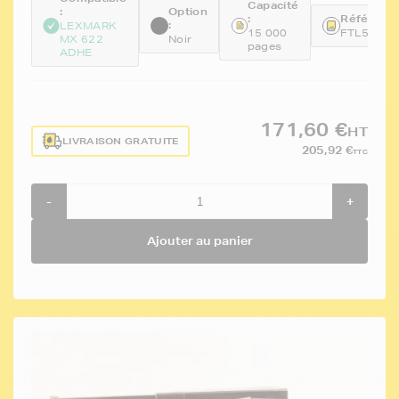
Capacité
:
Option
:
Référence
:
LEXMARK
15 000
FTL56F2H
MX 622
Noir
pages
ADHE
171,60 €
HT
LIVRAISON GRATUITE
205,92 €
TTC
-
+
Ajouter au panier