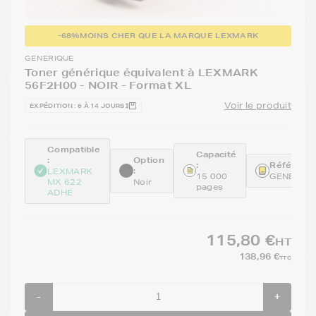
-68%
MOINS CHER QUE LA MARQUE LEXMARK
GENERIQUE
Toner générique équivalent à LEXMARK
56F2H00 - NOIR - Format XL
Voir le produit
EXPÉDITION : 6 À 14 JOURS
Compatible
Capacité
:
Option
:
Référence
:
LEXMARK
15 000
GENE56F
MX 622
Noir
pages
ADHE
115,80 €
HT
138,96 €
TTC
-
+