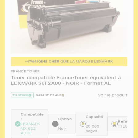
-47%
MOINS CHER QUE LA MARQUE LEXMARK
FRANCE TONER
Toner compatible FranceToner équivalent à
LEXMARK 56F2X00 - NOIR - Format XL
Voir le produit
EN STOCK
GARANTIE 2 ANS
Compatible
Capacité
:
Option
:
Référence
:
LEXMARK
20 000
FTL56F2X
MX 622
Noir
pages
ADHE