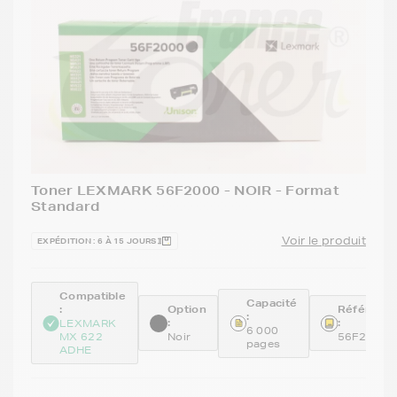
Toner LEXMARK 56F2000 - NOIR - Format
Standard
Voir le produit
EXPÉDITION : 6 À 15 JOURS
Compatible
Capacité
:
Option
Référenc
:
:
:
LEXMARK
6 000
MX 622
Noir
56F2000
pages
ADHE