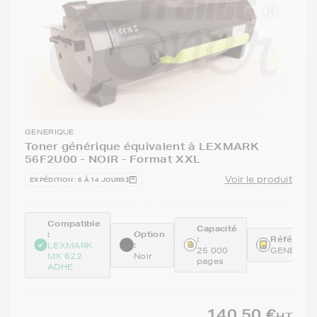
GENERIQUE
Toner générique équivalent à LEXMARK
56F2U00 - NOIR - Format XXL
Voir le produit
EXPÉDITION : 6 À 14 JOURS
Compatible
Capacité
:
Option
:
Référence
:
LEXMARK
25 000
GENE56F
MX 622
Noir
pages
ADHE
140,50 €
HT