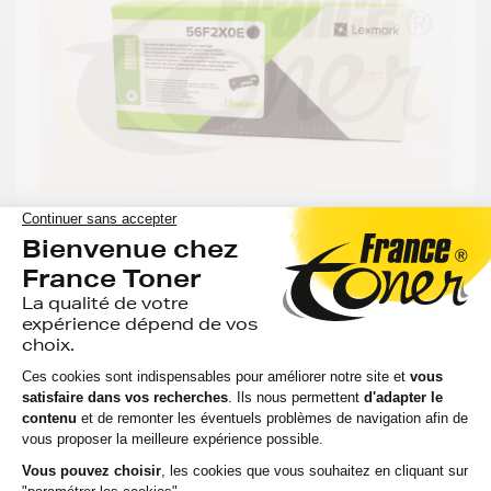
Toner LEXMARK 56F2X0E - NOIR - Format XL
Voir le produit
EXPÉDITION : 6 À 15 JOURS
Compatible
Capacité
:
Option
Référenc
:
:
:
LEXMARK
20 000
MX 622
Noir
56F2X0E
pages
ADHE
328,50 €
HT
394,20 €