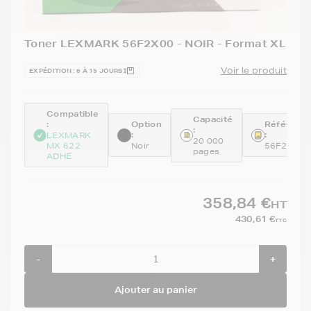
Toner LEXMARK 56F2X00 - NOIR - Format XL
Voir le produit
EXPÉDITION : 6 À 15 JOURS
Compatible
Capacité
:
Option
Référenc
:
:
:
LEXMARK
20 000
MX 622
Noir
56F2X00
pages
ADHE
358,84 €
HT
430,61 €
TTC
-
+
Ajouter au panier