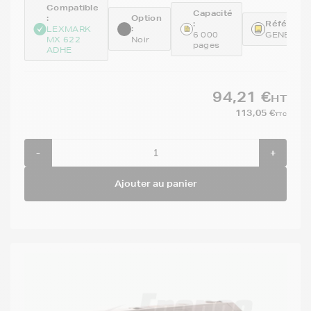
Compatible
Capacité
:
Option
:
Référence
:
LEXMARK
6 000
GENE56F
MX 622
Noir
pages
ADHE
94,21 €
HT
113,05 €
TTC
-
+
Ajouter au panier