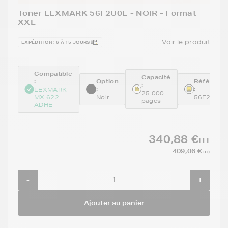
Toner LEXMARK 56F2U0E - NOIR - Format
XXL
Voir le produit
EXPÉDITION : 6 À 15 JOURS
Compatible
Capacité
:
Option
Référenc
:
:
:
LEXMARK
25 000
MX 622
Noir
56F2U0E
pages
ADHE
340,88 €
HT
409,06 €
TTC
-
+
Ajouter au panier