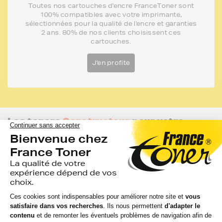
Toutes nos cartouches d'encre FranceToner sont
100% compatibles avec votre imprimante,
sélectionnées pour la qualité de l'encre et garanties
2 ans. 80% de nos clients choisissent ces
cartouches.
J'en profite
Les toners
Constructeur
pour votre
imprimante LEXMARK MX 310 DN
De même qualité que les toners de la marque FranceToner,
retrouvez les toners de marque Constructeur de votre
imprimante.