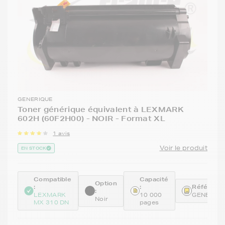
GENERIQUE
Toner générique équivalent à LEXMARK
602H (60F2H00) - NOIR - Format XL
1 avis
Voir le produit
EN STOCK
Compatible
Capacité
Option
:
:
Référence
:
LEXMARK
10 000
GENE60F
Noir
MX 310 DN
pages