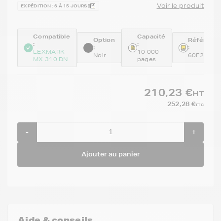
Voir le produit
EXPÉDITION : 6 À 15 JOURS
Compatible
Capacité
Option
Référenc
:
:
:
:
LEXMARK
10 000
Noir
60F2H0E
MX 310 DN
pages
210,23 €
HT
252,28 €
TTC
-
+
Ajouter au panier
Aide & conseils