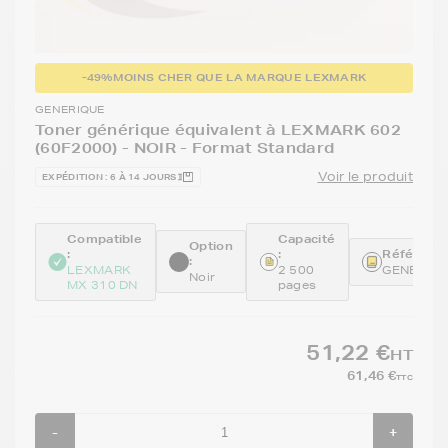
-49%
MOINS CHER QUE LA MARQUE LEXMARK
GENERIQUE
Toner générique équivalent à LEXMARK 602
(60F2000) - NOIR - Format Standard
Voir le produit
EXPÉDITION : 6 À 14 JOURS
Compatible
Capacité
Option
:
:
Référence
:
LEXMARK
2 500
GENE60F
Noir
MX 310 DN
pages
51,22 €
HT
61,46 €
TTC
-
+