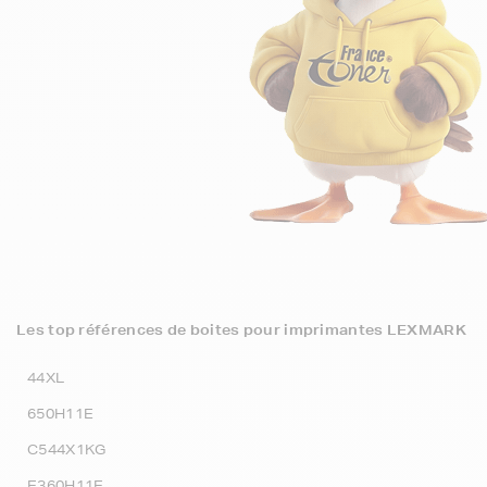
Les top références de boites pour imprimantes LEXMARK
44XL
650H11E
C544X1KG
E360H11E