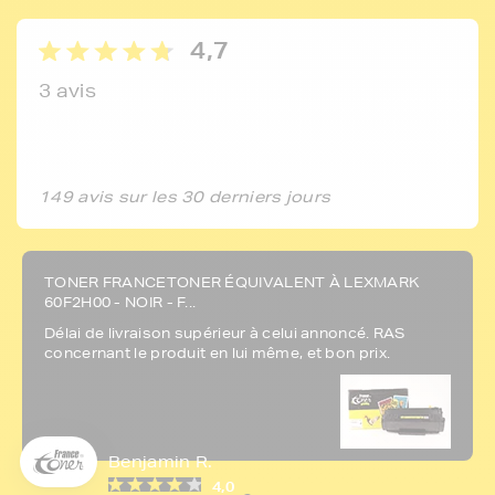
4,7
3 avis
149 avis sur les 30 derniers jours
TONER FRANCETONER ÉQUIVALENT À LEXMARK
60F2H00 - NOIR - F...
5€ offerts sur votre 1ère
Délai de livraison supérieur à celui annoncé. RAS
commande !
concernant le produit en lui même, et bon prix.
5
€
Inscrivez-vous à notre newsletter, suivez notre actualité et
bénéficiez immédiatement
d’une remise de 5€
sur votre 1ère
Benjamin R.
commande * !
B
4,0