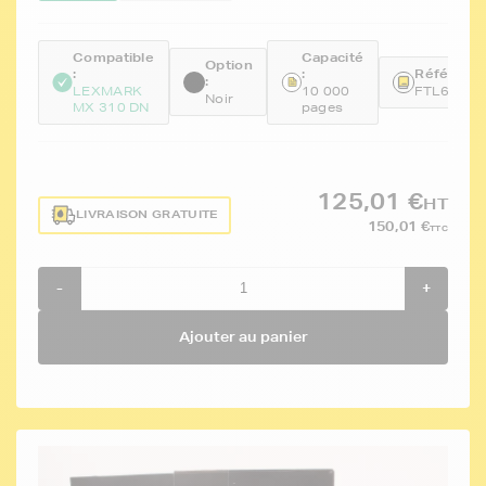
Compatible
Capacité
Option
:
:
Référence
:
LEXMARK
10 000
FTL60F2H
Noir
MX 310 DN
pages
125,01 €
HT
LIVRAISON GRATUITE
150,01 €
TTC
-
+
Ajouter au panier