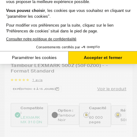
Tambour LEXMARK 500Z (50F0Z00) - -
Format Standard
1 avis
Voir le produit
EXPÉDITION : 6 À 15 JOURS
Compatible
Capacité
Option :
Référen
:
:
:
Tambour
LEXMARK
60 000
Noir
50F0Z0
MX 310 DN
pages