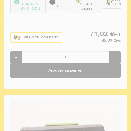
:
LEXMARK
2 500
FTL60F20
Noir
MX 310 DN
pages
71,02 €
HT
LIVRAISON GRATUITE
85,22 €
TTC
-
+
Ajouter au panier