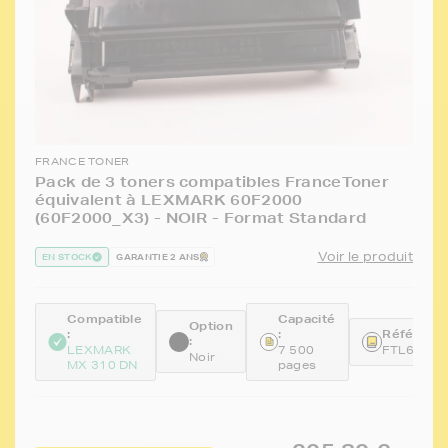
FRANCE TONER
Pack de 3 toners compatibles FranceToner
équivalent à LEXMARK 60F2000
(60F2000_X3) - NOIR - Format Standard
Voir le produit
EN STOCK
GARANTIE 2 ANS
Compatible
Capacité
Option
:
:
Référence
:
LEXMARK
7 500
FTL60F20
Noir
MX 310 DN
pages