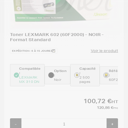
Toner LEXMARK 602 (60F2000) - NOIR -
Format Standard
Voir le produit
EXPÉDITION : 6 À 15 JOURS
Compatible
Capacité
Option
Référenc
:
:
:
:
LEXMARK
2 500
Noir
60F2000
MX 310 DN
pages
100,72 €
HT
120,86 €
TTC
-
+