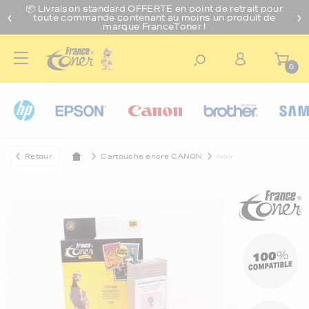
📦 Livraison standard O
FFERTE
en point de retrait pour
toute commande contenant au moins un produit de
marque FranceToner !
0
Retour
Cartouche encre CANON
Noir