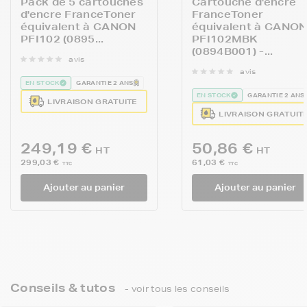
Pack de 5 cartouches
Cartouche d'encre
d'encre FranceToner
FranceToner
équivalent à CANON
équivalent à CANO
PFI102 (0895...
PFI102MBK
(0894B001) -...
avis
avis
EN STOCK
GARANTIE 2 ANS
EN STOCK
GARANTIE 2 ANS
LIVRAISON GRATUITE
LIVRAISON GRATUIT
249,19 €
50,86 €
HT
HT
299,03 €
61,03 €
TTC
TTC
Ajouter au panier
Ajouter au panier
Conseils & tutos
- voir tous les conseils