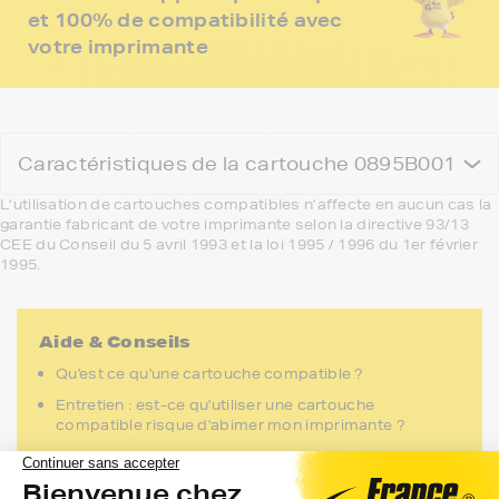
et 100% de compatibilité avec
votre imprimante
Caractéristiques de la cartouche 0895B001
L’utilisation de cartouches compatibles n’affecte en aucun cas la
garantie fabricant de votre imprimante selon la directive 93/13
CEE du Conseil du 5 avril 1993 et la loi 1995 / 1996 du 1er février
1995.
Aide & Conseils
Qu'est ce qu'une cartouche compatible ?
Entretien : est-ce qu'utiliser une cartouche
compatible risque d'abimer mon imprimante ?
Garantie : utiliser une cartouche compatible annule-t-
elle ma garantie ?