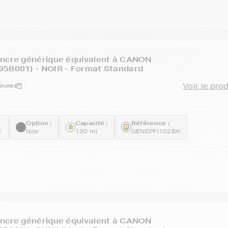
encre générique équivalent à CANON
95B001) - NOIR - Format Standard
Voir le pro
JOURS
Option :
Capacité :
Référence :
7
Noir
130 ml
GENEPFI102BK
encre générique équivalent à CANON