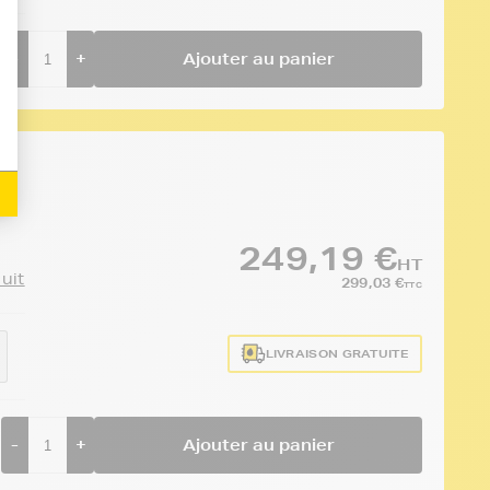
-
+
Ajouter au panier
249,19 €
HT
duit
299,03 €
TTC
LIVRAISON GRATUITE
-
+
Ajouter au panier