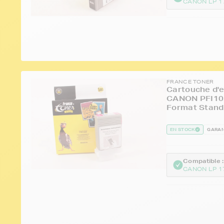
CANON LP 1
FRANCE TONER
Cartouche d'e
CANON PFI102
Format Stand
EN STOCK
GARAN
Compatible :
CANON LP 1