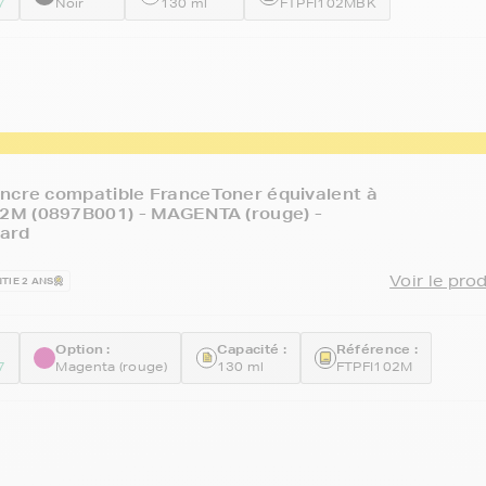
7
Noir
130 ml
FTPFI102MBK
ncre compatible FranceToner équivalent à
M (0897B001) - MAGENTA (rouge) -
ard
Voir le pro
TIE 2 ANS
Option :
Capacité :
Référence :
7
Magenta (rouge)
130 ml
FTPFI102M