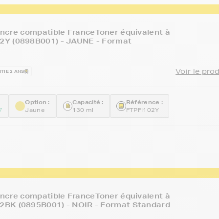
ncre compatible FranceToner équivalent à
Y (0898B001) - JAUNE - Format
Voir le pro
TIE 2 ANS
Option :
Capacité :
Référence :
7
Jaune
130 ml
FTPFI102Y
ncre compatible FranceToner équivalent à
BK (0895B001) - NOIR - Format Standard