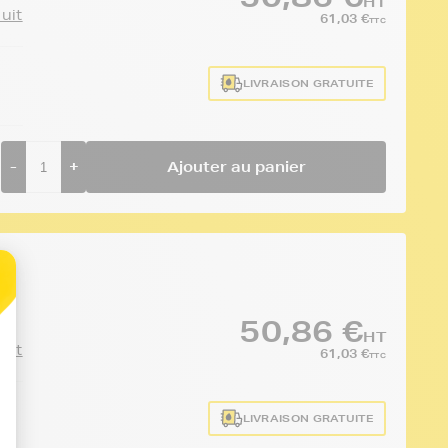
HT
duit
61,03 €
TTC
LIVRAISON GRATUITE
-
+
Ajouter au panier
50,86 €
HT
duit
61,03 €
TTC
LIVRAISON GRATUITE