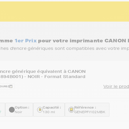
gamme
1er Prix
pour votre imprimante CANON 
ches d'encre génériques sont compatibles avec votre im
encre générique équivalent à CANON
894B001) - NOIR - Format Standard
Voir le pro
JOURS
Option :
Capacité :
Référence :
7
Noir
130 ml
GENEPFI102MBK