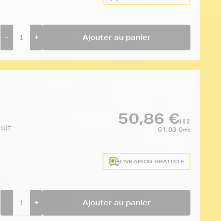
-
+
Ajouter au panier
50,86 €
HT
duit
61,03 €
TTC
LIVRAISON GRATUITE
-
+
Ajouter au panier