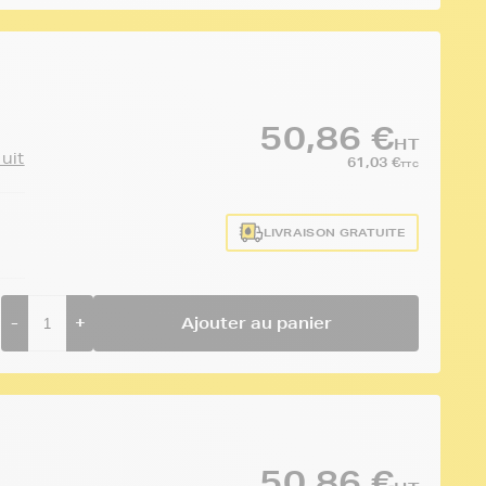
50,86 €
HT
duit
61,03 €
TTC
LIVRAISON GRATUITE
-
+
Ajouter au panier
50,86 €