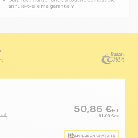
Garantie : utiliser une cartouche compatible
annule-t-elle ma garantie ?
7
rt
50,86 €
HT
duit
61,03 €
TTC
LIVRAISON GRATUITE