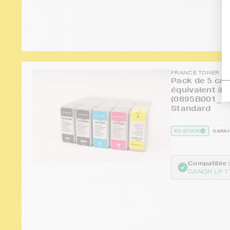
FRANCE TONER
Pack de 5 car
équivalent à
(0895B001_B
Standard
EN STOCK
GARAN
Compatible :
CANON LP 1