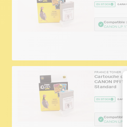
EN STOCK
GARAN
Compatible :
CANON LP 1
FRANCE TONER
Cartouche d'e
CANON PFI102
Standard
EN STOCK
GARAN
Compatible :
CANON LP 1