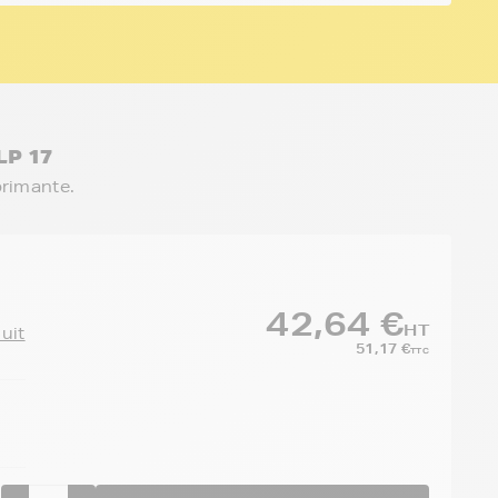
LP 17
primante.
42,64 €
HT
duit
51,17 €
TTC