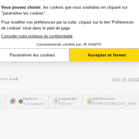
touches d'encre compatibles FranceToner
 CANON PFI102
KCMY_102MBK) - 4 COULEURS - Format
Voir le pro
TIE 2 ANS
Option :
Capacité :
Référence :
7
4 Couleurs
650 ml
FTPFI102BKCMY_MBK