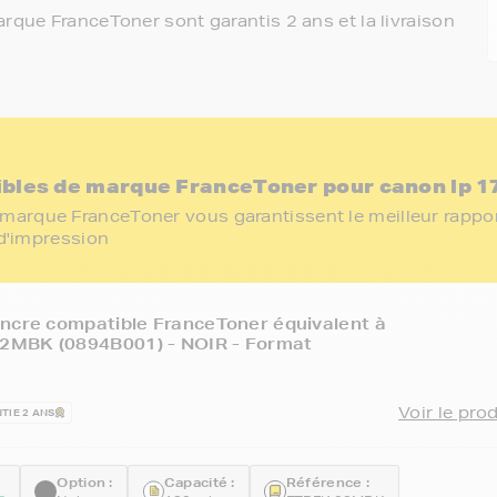
rque FranceToner sont garantis 2 ans et la livraison
bles de marque FranceToner pour canon lp 1
marque FranceToner vous garantissent le meilleur rappo
 d'impression
ncre compatible FranceToner équivalent à
MBK (0894B001) - NOIR - Format
Voir le pro
TIE 2 ANS
Option :
Capacité :
Référence :