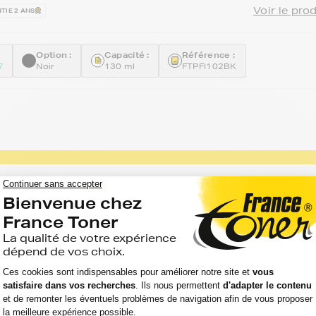
Voir le pro
TIE 2 ANS
Option :
Capacité :
Référence :
7
Noir
130 ml
FTPFI102BK
ncre compatible FranceToner équivalent à
C (0896B001) - CYAN (bleu) - Format
Voir le pro
TIE 2 ANS
Option :
Capacité :
Référence :
7
Cyan (bleu)
130 ml
FTPFI102C