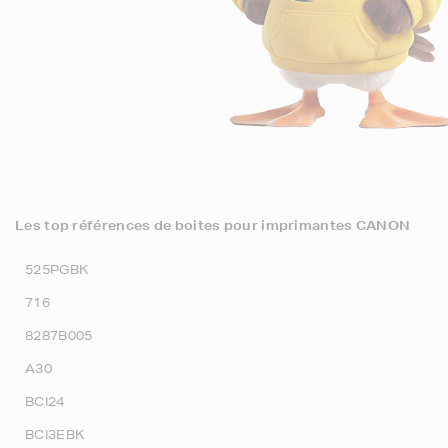
Les top références de boites pour imprimantes CANON
525PGBK
716
8287B005
A30
BCI24
BCI3EBK