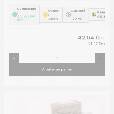
Compatible
Option
Capacité
:
Référence
:
:
CANON IPF
GENEPFI1
Jaune
130 ml
500
42,64 €
HT
51,17 €
TTC
-
+
Ajouter au panier