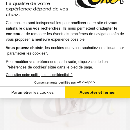
51,17 €
TTC
-
+
Ajouter au panier