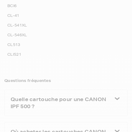
BCI6
CL-41
CL-541XL
CL-546XL
CL513
CLI521
Questions fréquentes
Quelle cartouche pour une CANON
IPF 500 ?
Où acheter les cartouches CANON