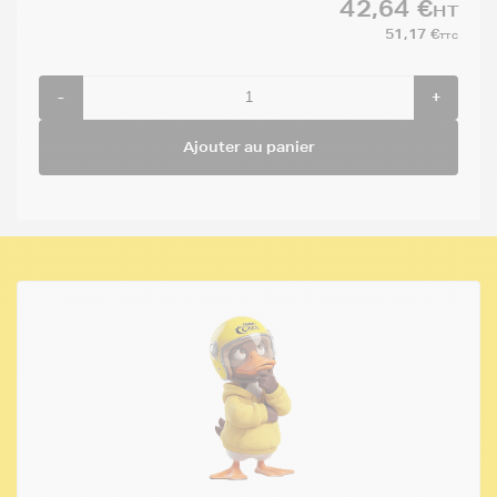
42,64 €
HT
51,17 €
TTC
-
+
Ajouter au panier