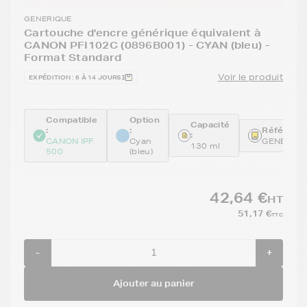
GENERIQUE
Cartouche d'encre générique équivalent à
CANON PFI102C (0896B001) - CYAN (bleu) -
Format Standard
Voir le produit
EXPÉDITION : 6 À 14 JOURS
Compatible
Option
Capacité
:
:
Référence
:
CANON IPF
Cyan
GENEPFI1
130 ml
500
(bleu)
42,64 €
HT
51,17 €
TTC
-
+
Ajouter au panier