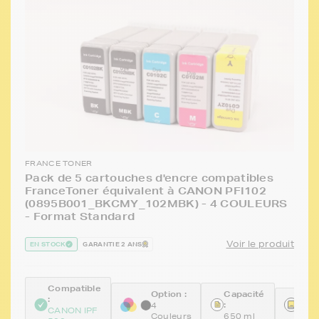
FRANCE TONER
Pack de 5 cartouches d'encre compatibles
FranceToner équivalent à CANON PFI102
(0895B001_BKCMY_102MBK) - 4 COULEURS
- Format Standard
Voir le produit
EN STOCK
GARANTIE 2 ANS
Compatible
Option :
Capacité
:
Réfé
:
4
CANON IPF
FTP
Couleurs
650 ml