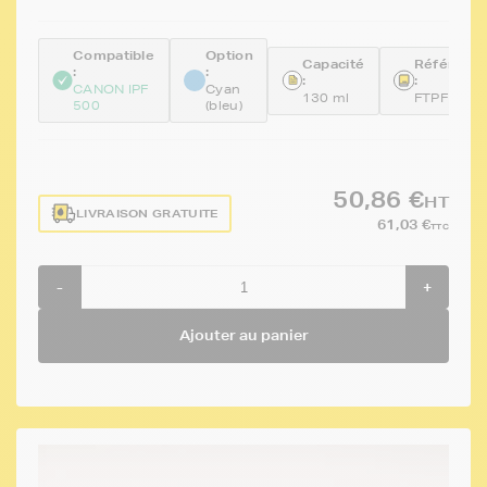
Compatible
Option
Capacité
Référenc
:
:
:
:
CANON IPF
Cyan
130 ml
FTPFI102
500
(bleu)
50,86 €
HT
LIVRAISON GRATUITE
61,03 €
TTC
-
+
Ajouter au panier