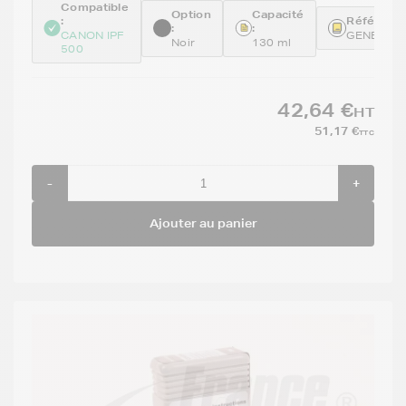
Compatible
Option
Capacité
:
Référence
:
:
CANON IPF
GENEPFI
Noir
130 ml
500
42,64 €
HT
51,17 €
TTC
-
+
Ajouter au panier