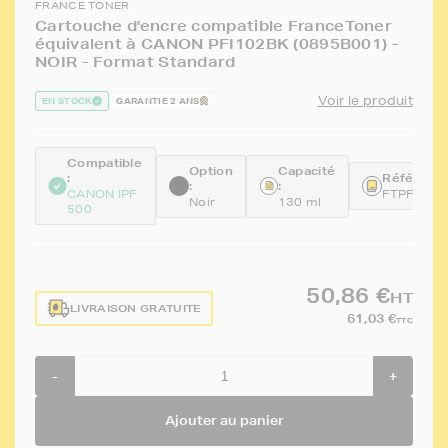
FRANCE TONER
Cartouche d'encre compatible FranceToner
équivalent à CANON PFI102BK (0895B001) -
NOIR - Format Standard
Voir le produit
EN STOCK
GARANTIE 2 ANS
Compatible
Option
Capacité
:
Référence
:
:
CANON IPF
FTPFI102
Noir
130 ml
500
50,86 €
HT
LIVRAISON GRATUITE
61,03 €
TTC
-
+
Ajouter au panier