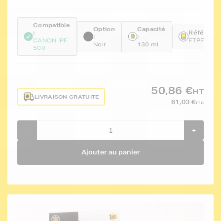
Compatible
Option
Capacité
:
Référence
:
:
CANON IPF
FTPFI102
Noir
130 ml
500
50,86 €
HT
LIVRAISON GRATUITE
61,03 €
TTC
-
+
Ajouter au panier