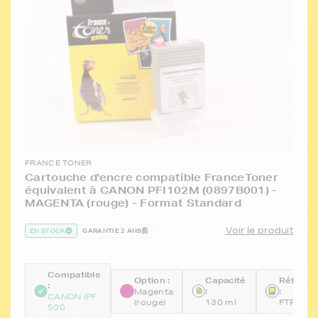
FRANCE TONER
Cartouche d'encre compatible FranceToner
équivalent à CANON PFI102M (0897B001) -
MAGENTA (rouge) - Format Standard
Voir le produit
EN STOCK
GARANTIE 2 ANS
Compatible
Option :
Capacité
Référen
:
:
:
Magenta
CANON IPF
(rouge)
130 ml
FTPFI10
500