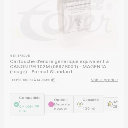
GENERIQUE
Cartouche d'encre générique équivalent à
CANON PFI102M (0897B001) - MAGENTA
(rouge) - Format Standard
Voir le produit
EXPÉDITION : 6 À 14 JOURS
Compatible
Option :
Capacité
:
Référen
:
Magenta
CANON IPF
GENEPF
(rouge)
130 ml
500