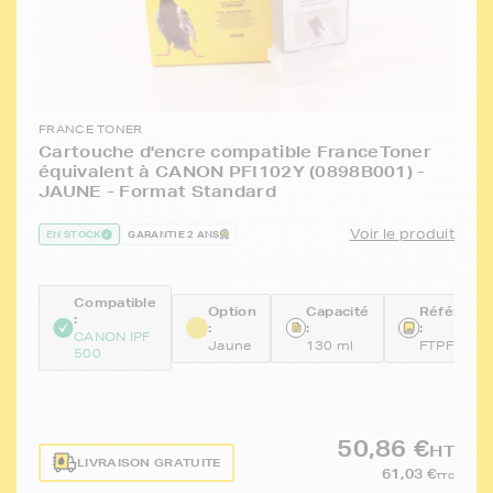
FRANCE TONER
Cartouche d'encre compatible FranceToner
équivalent à CANON PFI102Y (0898B001) -
JAUNE - Format Standard
Voir le produit
EN STOCK
GARANTIE 2 ANS
Compatible
Option
Capacité
Référenc
:
:
:
:
CANON IPF
Jaune
130 ml
FTPFI102
500
50,86 €
HT
LIVRAISON GRATUITE
61,03 €
TTC