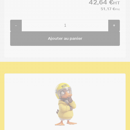
42,64 €
HT
51,17 €
TTC
-
+
Ajouter au panier