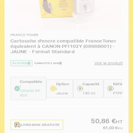
FRANCE TONER
Cartouche d'encre compatible FranceToner
équivalent à CANON PFI102Y (0898B001) -
JAUNE - Format Standard
Voir le produit
EN STOCK
GARANTIE 2 ANS
Compatible
Option
Capacité
Référenc
:
:
:
:
CANON IPF
Jaune
130 ml
FTPFI102
605
50,86 €
HT
LIVRAISON GRATUITE
61,03 €
TTC