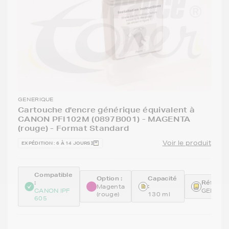
GENERIQUE
Cartouche d'encre générique équivalent à
CANON PFI102M (0897B001) - MAGENTA
(rouge) - Format Standard
Voir le produit
EXPÉDITION : 6 À 14 JOURS
Compatible
Option :
Capacité
:
Référen
:
Magenta
CANON IPF
GENEPF
(rouge)
130 ml
605