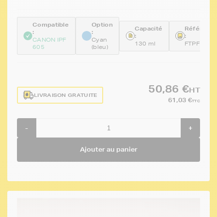
Compatible
Option
Capacité
Référenc
:
:
:
:
CANON IPF
Cyan
130 ml
FTPFI102
605
(bleu)
50,86 €
HT
LIVRAISON GRATUITE
61,03 €
TTC
-
+
Ajouter au panier