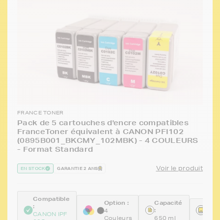
FRANCE TONER
Pack de 5 cartouches d'encre compatibles
FranceToner équivalent à CANON PFI102
(0895B001_BKCMY_102MBK) - 4 COULEURS
- Format Standard
Voir le produit
EN STOCK
GARANTIE 2 ANS
Compatible
Option :
Capacité
:
Réfé
:
4
CANON IPF
FTP
Couleurs
650 ml