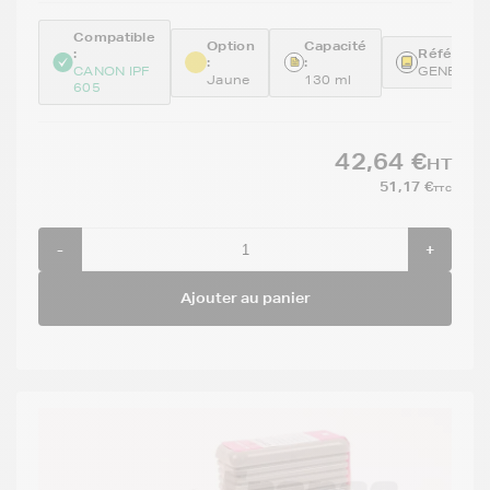
Compatible
Option
Capacité
:
Référence
:
:
CANON IPF
GENEPFI1
Jaune
130 ml
605
42,64 €
HT
51,17 €
TTC
-
+
Ajouter au panier