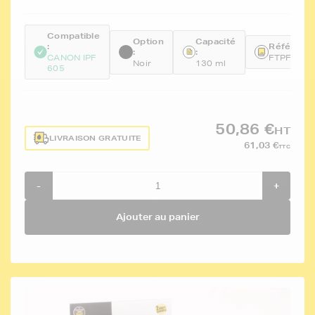
Compatible
Option
Capacité
:
Référence
:
:
CANON IPF
FTPFI102
Noir
130 ml
605
50,86 €
HT
LIVRAISON GRATUITE
61,03 €
TTC
-
+
Ajouter au panier