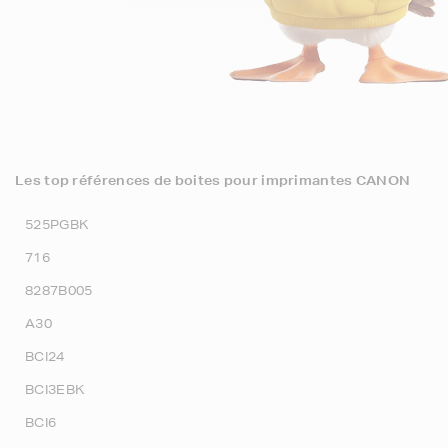
Les top références de boites pour imprimantes CANON
525PGBK
716
8287B005
A30
BCI24
BCI3EBK
BCI6