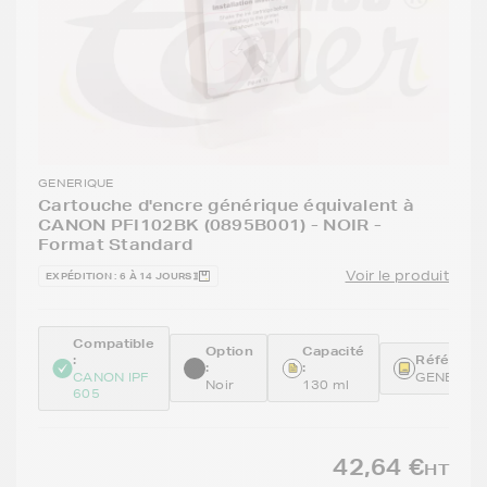
GENERIQUE
Cartouche d'encre générique équivalent à
CANON PFI102BK (0895B001) - NOIR -
Format Standard
Voir le produit
EXPÉDITION : 6 À 14 JOURS
Compatible
Option
Capacité
:
Référence
:
:
CANON IPF
GENEPFI1
Noir
130 ml
605
42,64 €
HT