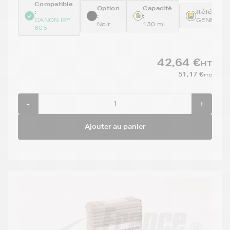
Compatible
Option
Capacité
:
Référence
:
:
CANON IPF
GENEPFI
Noir
130 ml
605
42,64 €
HT
51,17 €
TTC
-
+
Ajouter au panier