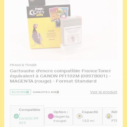
FRANCE TONER
Cartouche d'encre compatible FranceToner
équivalent à CANON PFI102M (0897B001) -
MAGENTA (rouge) - Format Standard
Voir le produit
EN STOCK
GARANTIE 2 ANS
Compatible
Option :
Capacité
Référen
:
:
:
Magenta
CANON IPF
(rouge)
130 ml
FTPFI10
605