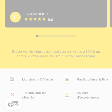
FRANCINE P.
F
5,0
Etude Harris Interactive réalisée en ligne du 30/10 au
11/11/2020 auprès de 871 clients FranceToner
5€ offerts sur votre 1ère
commande !
Livraison Offerte
Particuliers & Pro
5
€
+ 2 000 000 de
26 ans
Inscrivez-vous à notre newsletter, suivez notre actualité et
clients
d'expérience
bénéficiez immédiatement
d’une remise de 5€
sur votre 1ère
commande * !