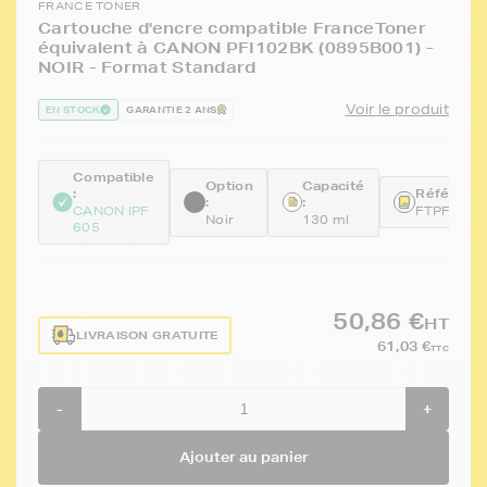
FRANCE TONER
Cartouche d'encre compatible FranceToner
équivalent à CANON PFI102BK (0895B001) -
NOIR - Format Standard
Voir le produit
EN STOCK
GARANTIE 2 ANS
Compatible
Option
Capacité
:
Référence
:
:
CANON IPF
FTPFI102
Noir
130 ml
605
50,86 €
HT
LIVRAISON GRATUITE
61,03 €
TTC
-
+
Ajouter au panier