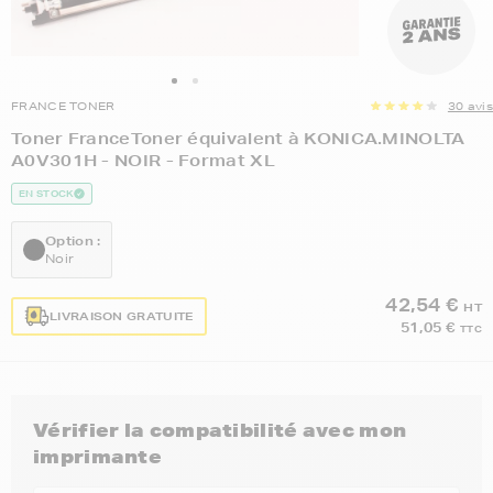
FRANCE TONER
30 avis
Toner FranceToner équivalent à KONICA.MINOLTA
A0V301H - NOIR - Format XL
EN STOCK
Option :
Noir
42,54 €
HT
LIVRAISON GRATUITE
51,05 €
TTC
Vérifier la compatibilité avec mon
imprimante