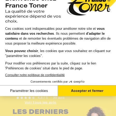
FranceToner
équivalent à
équivalent à
KONICA.MINOLTA
KONICA.MINOLTA
A0V30HH - CYAN
A0V301H_BKCMY -...
(bleu) - Fo...
avis
avis
EN STOCK
GARANTIE 2 ANS
EN STOCK
GARANTIE 2 ANS
LIVRAISON GRATUITE
LIVRAISON GRATUIT
166,73 €
42,54 €
HT
HT
200,08 €
51,05 €
TTC
TTC
Ajouter au panier
Ajouter au panier
4,6 / 5
- 30 avis
Voir tous les avis
LES DERNIERS