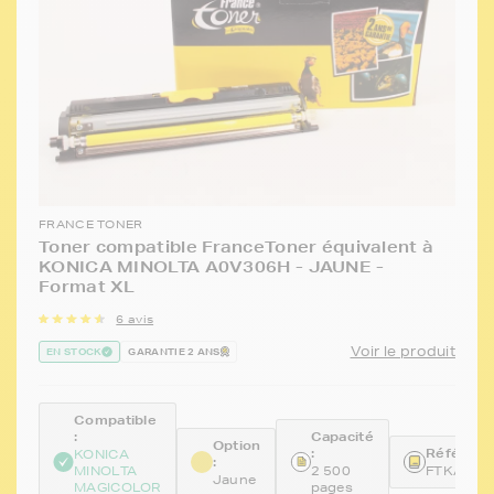
FRANCE TONER
Toner compatible FranceToner équivalent à
KONICA MINOLTA A0V306H - JAUNE -
Format XL
6 avis
Voir le produit
EN STOCK
GARANTIE 2 ANS
Compatible
:
Capacité
Option
:
Référence
KONICA
:
MINOLTA
2 500
FTKA0V3
Jaune
MAGICOLOR
pages