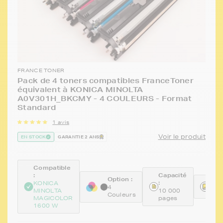
FRANCE TONER
Pack de 4 toners compatibles FranceToner
équivalent à KONICA MINOLTA
A0V301H_BKCMY - 4 COULEURS - Format
Standard
1 avis
Voir le produit
EN STOCK
GARANTIE 2 ANS
Compatible
:
Capacité
Option :
:
Réf
KONICA
4
MINOLTA
10 000
FT
Couleurs
MAGICOLOR
pages
1600 W