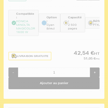
Compatible
:
Option
Capacité
:
:
Référence
KONICA
MINOLTA
Cyan
2 500
FTKA0V3
MAGICOLOR
(bleu)
pages
1600 W
42,54 €
HT
LIVRAISON GRATUITE
51,05 €
TTC
-
+
Ajouter au panier