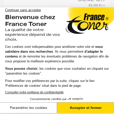
43,68 €
TTC
-
+
Ajouter au panier