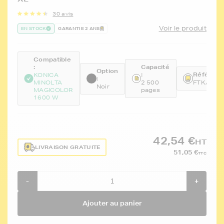
30 avis
Voir le produit
EN STOCK
GARANTIE 2 ANS
Compatible
:
Capacité
Option
:
Référence
KONICA
:
MINOLTA
2 500
FTKA0V3
Noir
MAGICOLOR
pages
1600 W
42,54 €
HT
LIVRAISON GRATUITE
51,05 €
TTC
-
+
Ajouter au panier