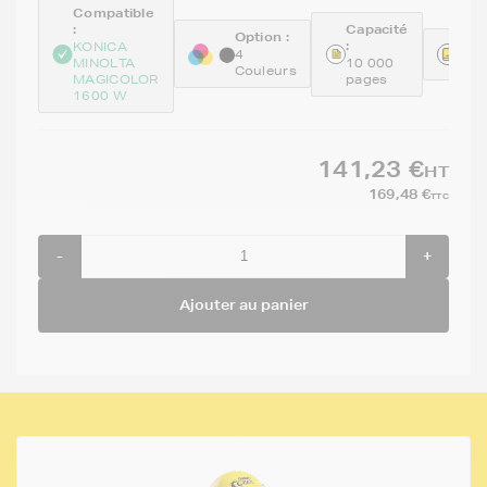
Compatible
:
Capacité
Option :
:
Réf
KONICA
4
MINOLTA
10 000
GE
Couleurs
MAGICOLOR
pages
1600 W
141,23 €
HT
169,48 €
TTC
-
+
Ajouter au panier