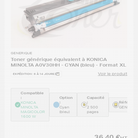
GENERIQUE
Toner générique équivalent à KONICA
MINOLTA A0V30HH - CYAN (bleu) - Format XL
Voir le produit
EXPÉDITION : 6 À 14 JOURS
Compatible
:
Option
Capacité
:
:
Référence
KONICA
MINOLTA
Cyan
2 500
GENEA0V
MAGICOLOR
(bleu)
pages
1600 W
36,40 €
HT