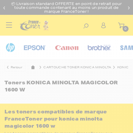
📦 Livraison standard O
FFERTE
en point de retrait pour
toute commande contenant au moins un produit de
marque FranceToner !
0
Retour
CARTOUCHE TONER KONICA MINOLTA
KONICA 
Toners
KONICA MINOLTA MAGICOLOR
1600 W
Les toners compatibles de marque
FranceToner pour konica minolta
magicolor 1600 w