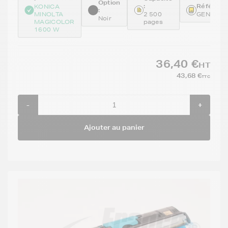
Option
:
Référence
KONICA
:
MINOLTA
2 500
GENEA0V
Noir
MAGICOLOR
pages
1600 W
36,40 €
HT
43,68 €
TTC
-
+
Ajouter au panier