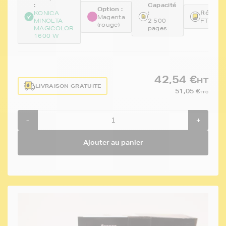
:
Capacité
Option :
:
Référen
KONICA
Magenta
MINOLTA
2 500
FTKA0
(rouge)
MAGICOLOR
pages
1600 W
42,54 €
HT
LIVRAISON GRATUITE
51,05 €
TTC
-
+
Ajouter au panier