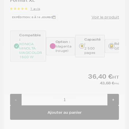
Format XL
1 avis
Voir le produit
EXPÉDITION : 6 À 14 JOURS
Compatible
:
Capacité
Option :
:
Référen
KONICA
Magenta
MINOLTA
2 500
GENEA
(rouge)
MAGICOLOR
pages
1600 W
36,40 €
HT
43,68 €
TTC
-
+
Ajouter au panier