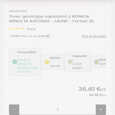
GENERIQUE
Toner générique équivalent à KONICA
MINOLTA A0V306H - JAUNE - Format XL
5 avis
Voir le produit
EXPÉDITION : 6 À 14 JOURS
Compatible
:
Capacité
Option
:
Référence
KONICA
:
MINOLTA
2 500
GENEA0V
Jaune
MAGICOLOR
pages
1600 W
36,40 €
HT
43,68 €
TTC
-
+