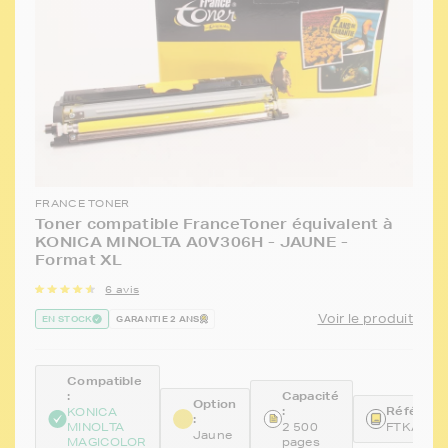
FRANCE TONER
Toner compatible FranceToner équivalent à
KONICA MINOLTA A0V306H - JAUNE -
Format XL
6 avis
Voir le produit
EN STOCK
GARANTIE 2 ANS
Compatible
:
Capacité
Option
:
Référence
KONICA
:
MINOLTA
2 500
FTKA0V3
Jaune
MAGICOLOR
pages