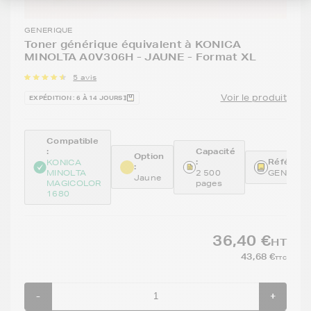
GENERIQUE
Toner générique équivalent à KONICA
MINOLTA A0V306H - JAUNE - Format XL
5 avis
Voir le produit
EXPÉDITION : 6 À 14 JOURS
Compatible
:
Capacité
Option
:
Référence
KONICA
:
MINOLTA
2 500
GENEA0V
Jaune
MAGICOLOR
pages
1680
36,40 €
HT
43,68 €
TTC
-
+