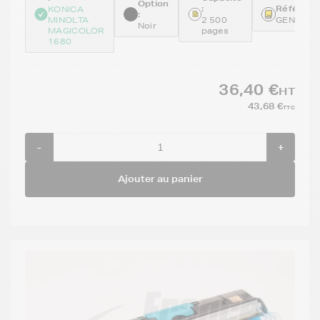
Option
:
Référence
KONICA
:
MINOLTA
2 500
GENEA0V
Noir
MAGICOLOR
pages
1680
36,40 €
HT
43,68 €
TTC
-
+
Ajouter au panier