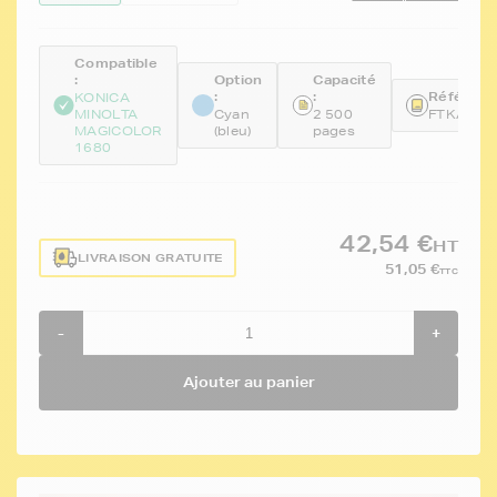
Compatible
:
Option
Capacité
:
:
Référence
KONICA
MINOLTA
Cyan
2 500
FTKA0V3
MAGICOLOR
(bleu)
pages
1680
42,54 €
HT
LIVRAISON GRATUITE
51,05 €
TTC
-
+
Ajouter au panier