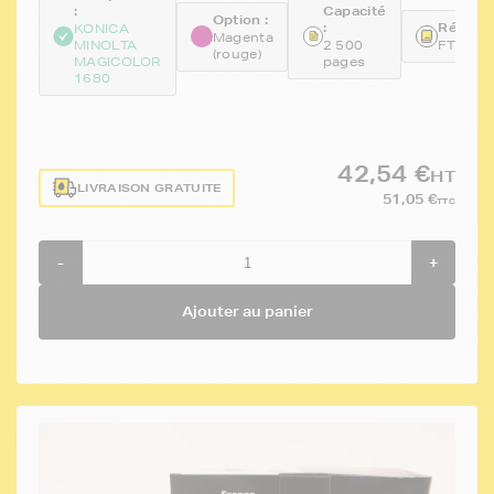
:
Capacité
Option :
:
Référen
KONICA
Magenta
MINOLTA
2 500
FTKA0
(rouge)
MAGICOLOR
pages
1680
42,54 €
HT
LIVRAISON GRATUITE
51,05 €
TTC
-
+
Ajouter au panier