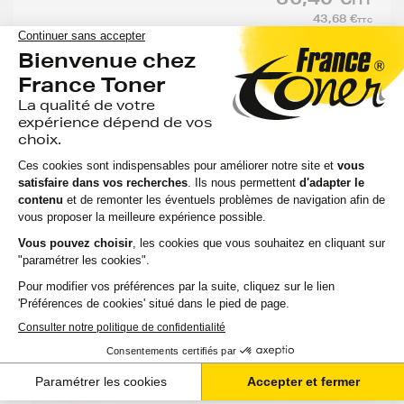
43,68 €
TTC
-
+
Ajouter au panier