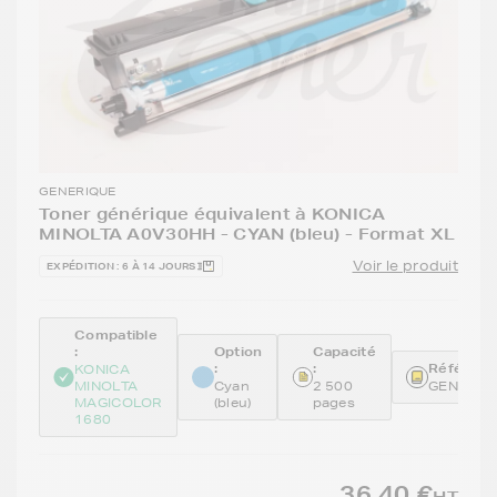
GENERIQUE
Toner générique équivalent à KONICA
MINOLTA A0V30HH - CYAN (bleu) - Format XL
Voir le produit
EXPÉDITION : 6 À 14 JOURS
Compatible
:
Option
Capacité
:
:
Référence
KONICA
MINOLTA
Cyan
2 500
GENEA0V
MAGICOLOR
(bleu)
pages
1680
36,40 €
HT