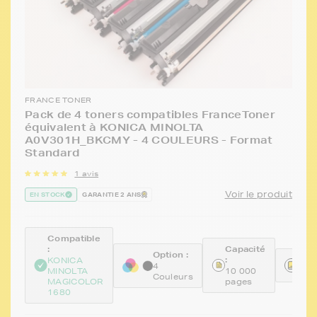
FRANCE TONER
Pack de 4 toners compatibles FranceToner
équivalent à KONICA MINOLTA
A0V301H_BKCMY - 4 COULEURS - Format
Standard
1 avis
Voir le produit
EN STOCK
GARANTIE 2 ANS
Compatible
:
Capacité
Option :
:
Réf
KONICA
4
MINOLTA
10 000
FT
Couleurs
MAGICOLOR
pages
1680