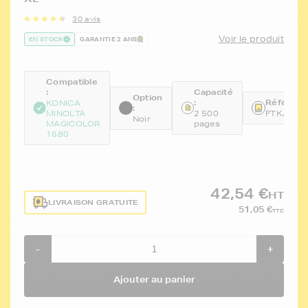
30 avis
Voir le produit
EN STOCK
GARANTIE 2 ANS
Compatible
:
Capacité
Option
:
Référence
KONICA
:
MINOLTA
2 500
FTKA0V3
Noir
MAGICOLOR
pages
1680
42,54 €
HT
LIVRAISON GRATUITE
51,05 €
TTC
-
+
Ajouter au panier