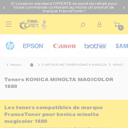
📦 Livraison standard O
FFERTE
en point de retrait pour
toute commande contenant au moins un produit de
marque FranceToner !
0
Retour
CARTOUCHE TONER KONICA MINOLTA
KONICA 
Toners
KONICA MINOLTA MAGICOLOR
1680
Les toners compatibles de marque
FranceToner pour konica minolta
magicolor 1680