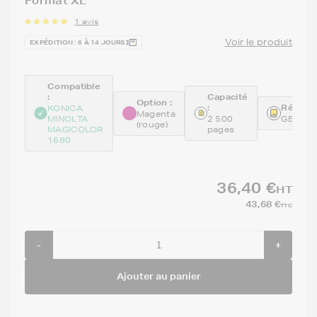
Format XL
1 avis
Voir le produit
EXPÉDITION : 6 À 14 JOURS
Compatible
:
Capacité
Option :
:
Référen
KONICA
Magenta
MINOLTA
2 500
GENEA
(rouge)
MAGICOLOR
pages
1680
36,40 €
HT
43,68 €
TTC
-
+
Ajouter au panier