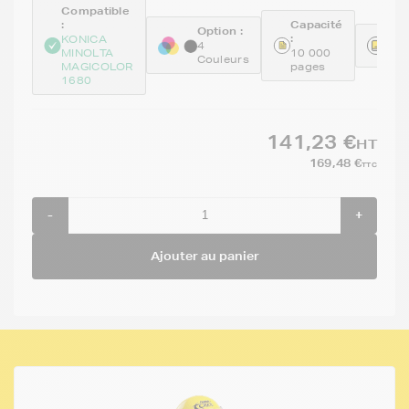
Compatible
:
Capacité
Option :
:
Réf
KONICA
4
MINOLTA
10 000
GE
Couleurs
MAGICOLOR
pages
1680
141,23 €
HT
169,48 €
TTC
-
+
Ajouter au panier