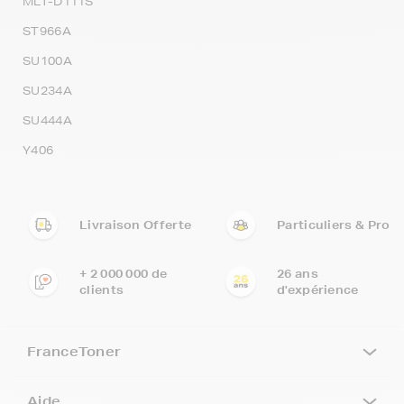
MLT-D111S
ST966A
SU100A
SU234A
SU444A
Y406
Livraison Offerte
Particuliers & Pro
+ 2 000 000 de
26 ans
clients
d'expérience
FranceToner
Aide