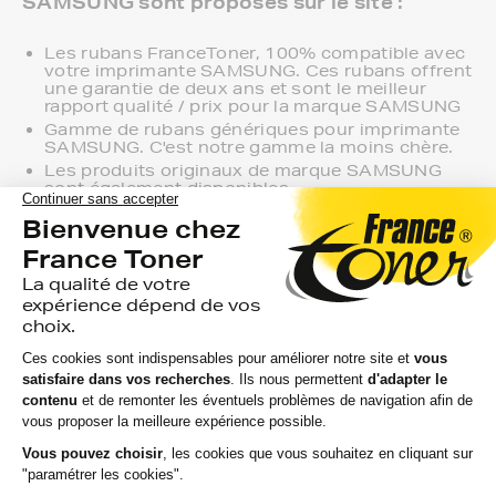
SAMSUNG sont proposés sur le site :
Les rubans FranceToner, 100% compatible avec
votre imprimante SAMSUNG. Ces rubans offrent
une garantie de deux ans et sont le meilleur
rapport qualité / prix pour la marque SAMSUNG
Gamme de rubans génériques pour imprimante
SAMSUNG. C'est notre gamme la moins chère.
Les produits originaux de marque SAMSUNG
sont également disponibles.
Nous assurons la compatibilité de nos rubans FranceToner
avec votre imprimante SAMSUNG ainsi qu'une qualité
d'impression à la hauteur de vos attentes.
En faisant le choix de nos rubans FranceToner pour
SAMSUNG, vous réalisez une économie qui fait notre
succès.
Enfin vous profitez d'un système de paiement ultra-
sécurisé et d'une livraison rapide, suivie et gratuite en point
de retrait sur les produits FranceToner pour ne jamais être
en panne de rubans SAMSUNG. Nous connaissons vos
impératifs et nous sommes là pour y répondre."