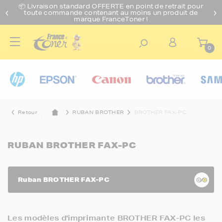
📦 Livraison standard O
FFERTE
en point de retrait pour
toute commande contenant au moins un produit de
marque FranceToner !
0
Retour
RUBAN BROTHER
BROTHER FAX-PC
RUBAN BROTHER FAX-PC
Ruban BROTHER FAX-PC
Les modèles d'imprimante BROTHER FAX-PC les