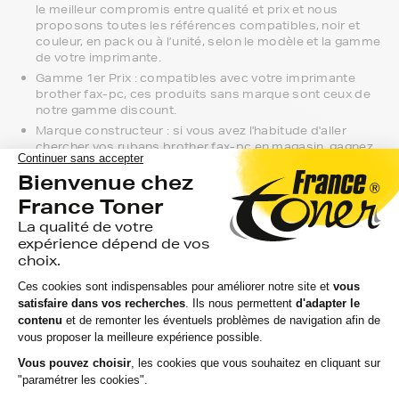
le meilleur compromis entre qualité et prix et nous
proposons toutes les références compatibles, noir et
couleur, en pack ou à l’unité, selon le modèle et la gamme
de votre imprimante.
Gamme 1er Prix : compatibles avec votre imprimante
brother fax-pc, ces produits sans marque sont ceux de
notre gamme discount.
Marque constructeur : si vous avez l'habitude d'aller
chercher vos rubans brother fax-pc en magasin, gagnez
du temps en vous faisant livrer directement chez vous.
Si vous avez la moindre question sur la
compatibilité de votre produit avec votre
imprimante brother fax-pc, nous sommes à
votre écoute.
Notre équipe de conseillers saura vous accompagner sur le
meilleur choix ou sur l'installation de vos rubans. Ils sont
disponibles soit par message au sein de votre espace client
ou directement par téléphone.
Une fois votre choix effectué, votre paiement est effectué