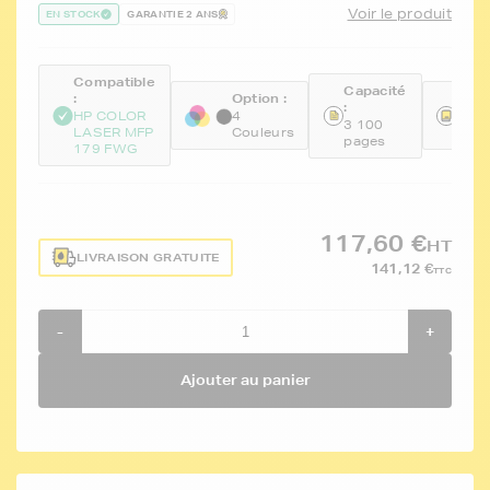
Voir le produit
EN STOCK
GARANTIE 2 ANS
Compatible
Capacité
:
Option :
Réfé
:
HP COLOR
4
FTH
3 100
LASER MFP
Couleurs
BKC
pages
179 FWG
117,60 €
HT
LIVRAISON GRATUITE
141,12 €
TTC
-
+
Ajouter au panier