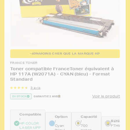
-40%
MOINS CHER QUE LA MARQUE HP
FRANCE TONER
Toner compatible FranceToner équivalent à
HP 117A (W2071A) - CYAN (bleu) - Format
Standard
3 avis
Voir le produit
EN STOCK
GARANTIE 2 ANS
Compatible
Option
Capacité
:
:
:
Référence
HP COLOR
Cyan
700
FTHW207
LASER MFP
(bleu)
pages