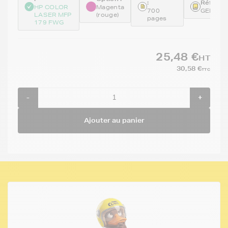
:
Référen
HP COLOR
Magenta
700
GENEW
LASER MFP
(rouge)
pages
179 FWG
25,48 €
HT
30,58 €
TTC
-
+
Ajouter au panier