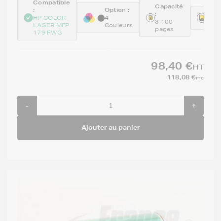
Compatible
Capacité
:
Option :
:
Réfé
HP COLOR
4
3 100
GEN
LASER MFP
Couleurs
pages
179 FWG
98,40 €
HT
118,08 €
TTC
-
+
Ajouter au panier