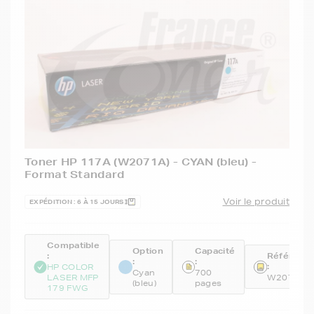
Toner HP 117A (W2071A) - CYAN (bleu) -
Format Standard
Voir le produit
EXPÉDITION : 6 À 15 JOURS
Compatible
Option
Capacité
:
Référenc
:
:
:
HP COLOR
Cyan
700
LASER MFP
W2071A
(bleu)
pages
179 FWG