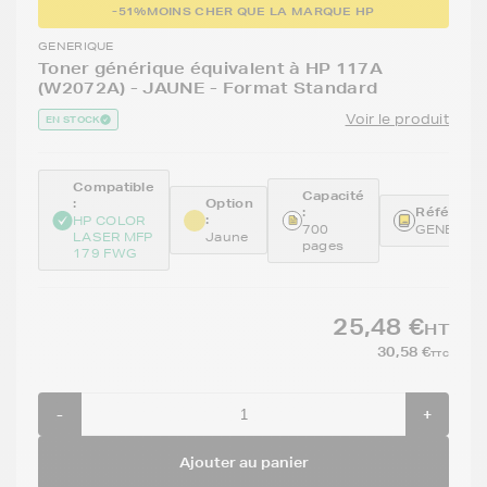
-51%
MOINS CHER QUE LA MARQUE HP
GENERIQUE
Toner générique équivalent à HP 117A
(W2072A) - JAUNE - Format Standard
Voir le produit
EN STOCK
Compatible
Capacité
:
Option
:
Référence
:
HP COLOR
700
GENEW20
LASER MFP
Jaune
pages
179 FWG
25,48 €
HT
30,58 €
TTC
-
+
Ajouter au panier