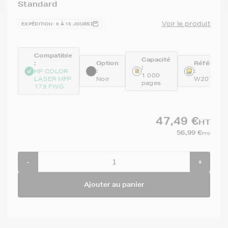
Standard
Voir le produit
EXPÉDITION : 6 À 15 JOURS
Compatible
Capacité
:
Option
Référenc
:
:
:
HP COLOR
1 000
LASER MFP
Noir
W2070A
pages
179 FWG
47,49 €
HT
56,99 €
TTC
-
+
Ajouter au panier