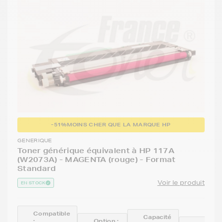
-51%
MOINS CHER QUE LA MARQUE HP
GENERIQUE
Toner générique équivalent à HP 117A
(W2073A) - MAGENTA (rouge) - Format
Standard
Voir le produit
EN STOCK
Compatible
Capacité
:
Option :