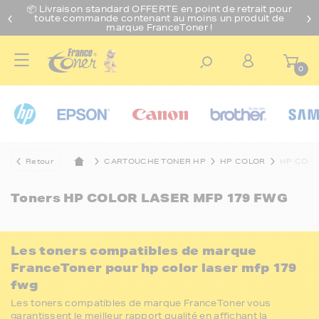
📦 Livraison standard O
FFERTE
en point de retrait pour
toute commande contenant au moins un produit de
marque FranceToner !
0
Retour
CARTOUCHE TONER HP
HP COLOR
HP COLO
Toners
HP COLOR LASER MFP 179 FWG
Les toners compatibles de marque
FranceToner pour hp color laser mfp 179
fwg
Les toners compatibles de marque FranceToner vous
garantissent le meilleur rapport qualité en affichant la