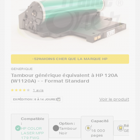
-52%
MOINS CHER QUE LA MARQUE HP
GENERIQUE
Tambour générique équivalent à HP 120A
(W1120A) - - Format Standard
1 avis
Voir le produit
EXPÉDITION : 6 À 14 JOURS
Compatible
Capacité
:
Option :
:
Référen
HP COLOR
Tambour
16 000
GENEW
LASER MFP
Noir
pages
179 FWG