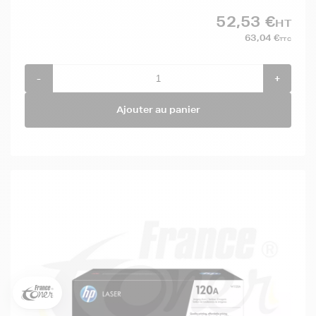
52,53 €
HT
63,04 €
TTC
-
+
Ajouter au panier
5€ offerts sur votre 1ère
commande !
5
€
Inscrivez-vous à notre newsletter, suivez notre actualité et
bénéficiez immédiatement
d’une remise de 5€
sur votre 1ère
commande * !