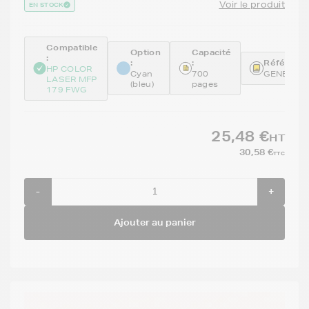
Voir le produit
EN STOCK
Compatible
Option
Capacité
:
:
:
Référence
HP COLOR
Cyan
700
GENEW20
LASER MFP
(bleu)
pages
179 FWG
25,48 €
HT
30,58 €
TTC
-
+
Ajouter au panier