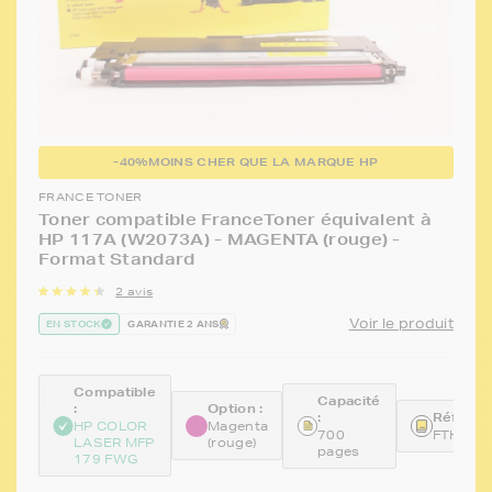
-40%
MOINS CHER QUE LA MARQUE HP
FRANCE TONER
Toner compatible FranceToner équivalent à
HP 117A (W2073A) - MAGENTA (rouge) -
Format Standard
2 avis
Voir le produit
EN STOCK
GARANTIE 2 ANS
Compatible
Capacité
:
Option :
:
Référen
HP COLOR
Magenta
700
FTHW20
LASER MFP
(rouge)
pages
179 FWG