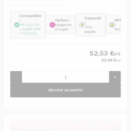
Compatible
Capacité
:
Option :
Référen
:
:
HP COLOR
Magenta
700
LASER MFP
(rouge)
W2073A
pages
179 FWG
52,53 €
HT
63,04 €
TTC
-
+
Ajouter au panier