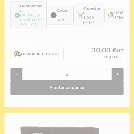
Compatible
Capacité
:
Option
:
Référence
:
HP COLOR
1 000
FTHW207
LASER MFP
Noir
pages
179 FWG
30,00 €
HT
LIVRAISON GRATUITE
36,00 €
TTC
-
+
Ajouter au panier