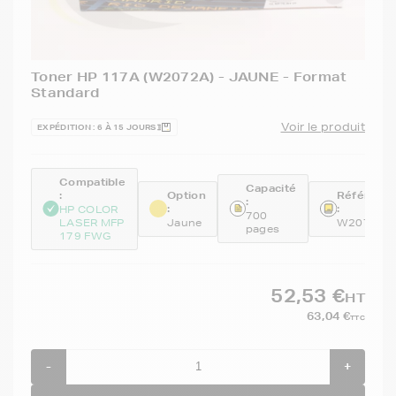
Toner HP 117A (W2072A) - JAUNE - Format
Standard
Voir le produit
EXPÉDITION : 6 À 15 JOURS
Compatible
Capacité
:
Option
Référenc
:
:
:
HP COLOR
700
LASER MFP
Jaune
W2072A
pages
179 FWG
52,53 €
HT
63,04 €
TTC
-
+