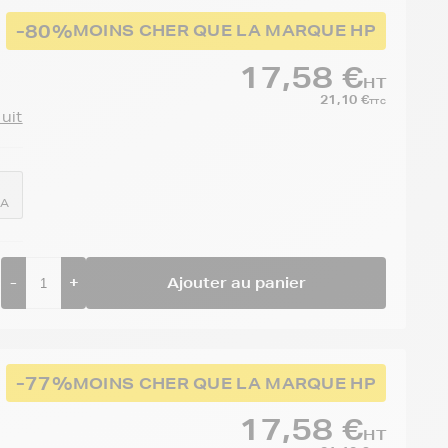
-80%
MOINS CHER QUE LA MARQUE HP
17,58 €
HT
21,10 €
TTC
duit
0A
-
+
Ajouter au panier
-77%
MOINS CHER QUE LA MARQUE HP
17,58 €
HT