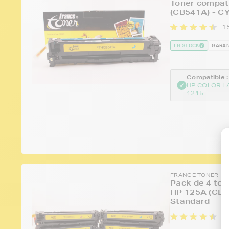
Toner compat
(CB541A) - CY
15
EN STOCK
GARAN
Compatible :
HP COLOR L
1215
FRANCE TONER
Pack de 4 ton
HP 125A (CB
Standard
11