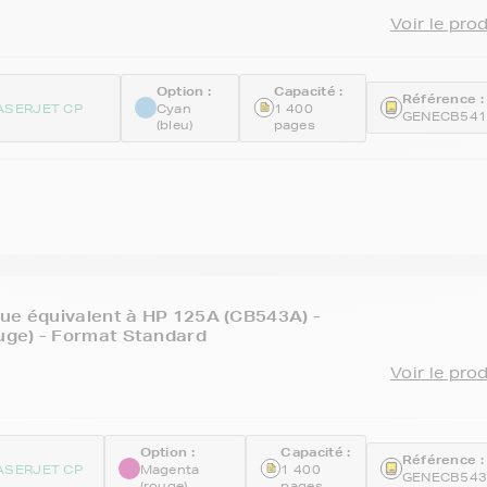
Voir le pro
Option :
Capacité :
Référence :
ASERJET CP
Cyan
1 400
GENECB54
(bleu)
pages
ue équivalent à HP 125A (CB543A) -
ge) - Format Standard
Voir le pro
Option :
Capacité :
Référence :
ASERJET CP
Magenta
1 400
GENECB54
(rouge)
pages