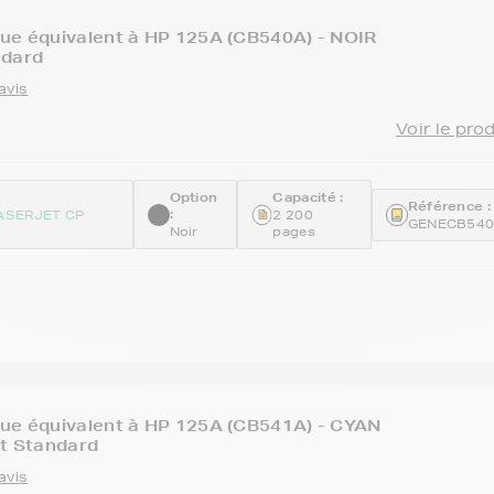
ue équivalent à HP 125A (CB540A) - NOIR
ndard
avis
Voir le pro
Option
Capacité :
Référence :
:
ASERJET CP
2 200
GENECB54
Noir
pages
que équivalent à HP 125A (CB541A) - CYAN
at Standard
avis