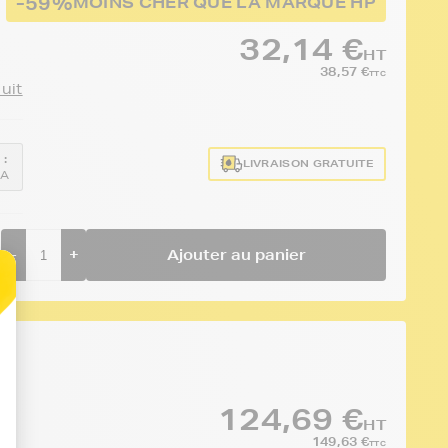
-59%
MOINS CHER QUE LA MARQUE HP
32,14 €
HT
38,57 €
TTC
duit
 :
LIVRAISON GRATUITE
1A
-
+
Ajouter au panier
124,69 €
HT
149,63 €
TTC