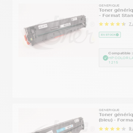
GENERIQUE
Toner génériq
- Format Sta
7 
EN STOCK
Compatible :
HP COLOR L
1215
GENERIQUE
Toner généri
(bleu) - Form
9 