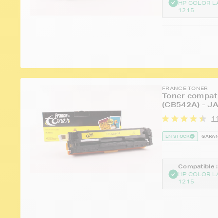
HP COLOR L
1215
FRANCE TONER
Toner compat
(CB542A) - J
11
EN STOCK
GARAN
Compatible :
HP COLOR L
1215