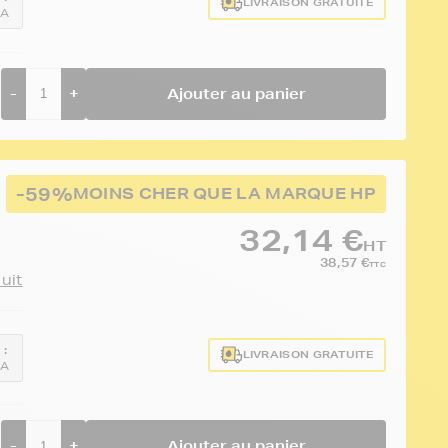
LIVRAISON GRATUITE
0A
-
+
Ajouter au panier
-59%
MOINS CHER QUE LA MARQUE HP
32,14 €
HT
38,57 €
TTC
duit
 :
LIVRAISON GRATUITE
2A
-
+
Ajouter au panier