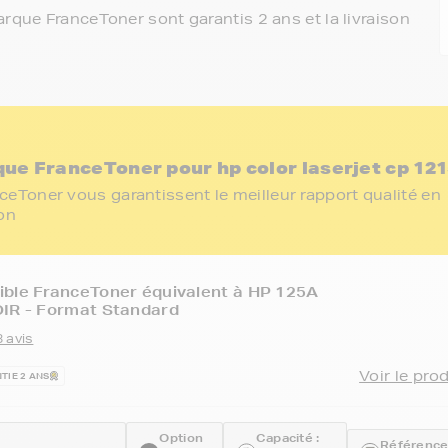
rque FranceToner sont garantis 2 ans et la livraison
ue FranceToner pour hp color laserjet cp 12
eToner vous garantissent le meilleur rapport qualité en
ion
ible FranceToner équivalent à HP 125A
OIR - Format Standard
 avis
Voir le pro
TIE 2 ANS
Option
Capacité :
Référence