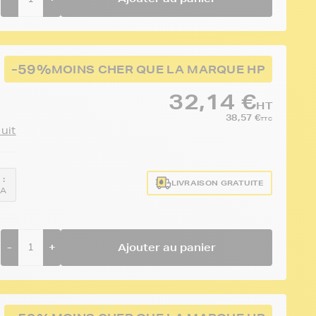
-59%
MOINS CHER QUE LA MARQUE HP
32,14 €
HT
38,57 €
TTC
duit
 :
LIVRAISON GRATUITE
3A
-
+
Ajouter au panier