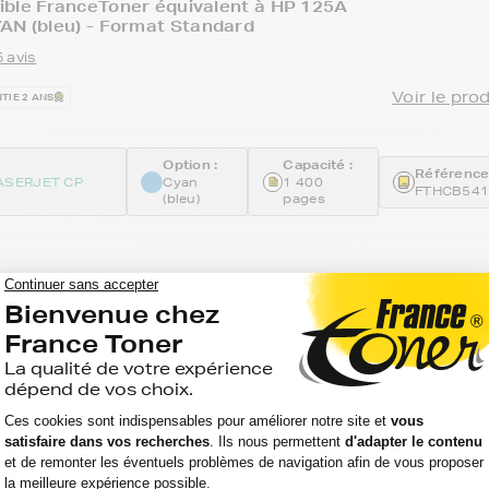
ible FranceToner équivalent à HP 125A
AN (bleu) - Format Standard
 avis
Voir le pro
TIE 2 ANS
Option :
Capacité :
Référence
ASERJET CP
Cyan
1 400
FTHCB54
(bleu)
pages
ers compatibles FranceToner équivalent à
540A_BKCMY) - 4 COULEURS - Format
 avis