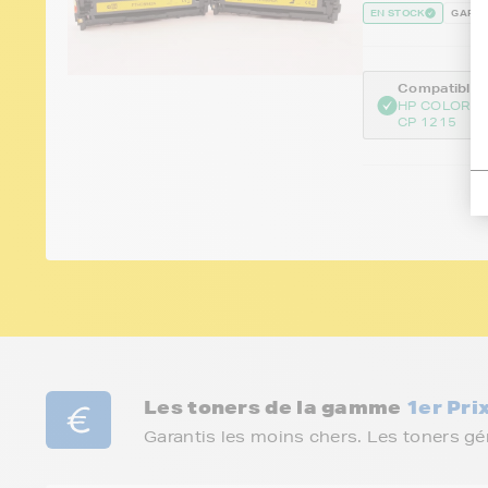
EN STOCK
GARAN
Compatible :
HP COLOR L
CP 1215
Les toners de la gamme
1er Pri
Garantis les moins chers. Les toners g