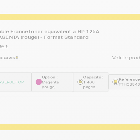
ible FranceToner équivalent à HP 125A
AGENTA (rouge) - Format Standard
avis
Voir le pro
TIE 2 ANS
Option :
Capacité :
Référence
ASERJET CP
Magenta
1 400
FTHCB54
(rouge)
pages