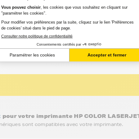
Voir le pro
TIE 2 ANS
Capacité
Option :
:
Référence :
ASERJET
4
6 400
FTHCB540_BKC
Couleurs
pages
x
pour votre imprimante HP COLOR LASERJET
énériques sont compatibles avec votre imprimante.