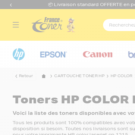
📦 Livraison standard O
FFERTE
en p
Retour
CARTOUCHE TONER HP
HP COLOR
Toners
HP COLOR 
Voici la liste des toners disponibles avec v
Tous les produits sont 100% compatibles avec votr
disposition si besoin. Toutes nos livraisons sont su
pour votre imprimante HP color laserjet cp 1215