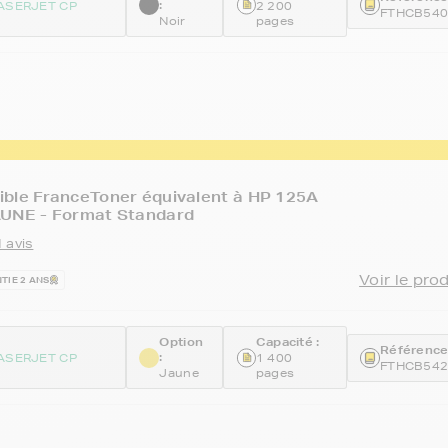
:
ASERJET CP
2 200
FTHCB54
Noir
pages
ible FranceToner équivalent à HP 125A
AUNE - Format Standard
 avis
Voir le pro
TIE 2 ANS
Option
Capacité :
Référence
:
ASERJET CP
1 400
FTHCB54
Jaune
pages