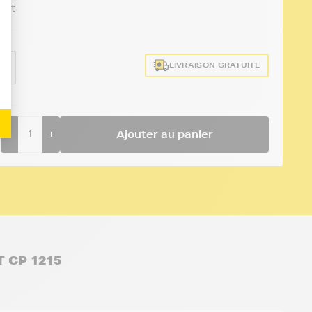
duit
LIVRAISON GRATUITE
MY
-
+
Ajouter au panier
 CP 1215