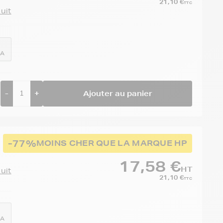
21,10 €
TTC
duit
1A
-
+
Ajouter au panier
-77%
MOINS CHER QUE LA MARQUE HP
17,58 €
HT
duit
21,10 €
TTC
3A