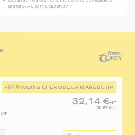
Garantie : utiliser une cartouche compatible
annule-t-elle ma garantie ?
15
-64%
MOINS CHER QUE LA MARQUE HP
32,14 €
HT
38,57 €
TTC
duit
 :