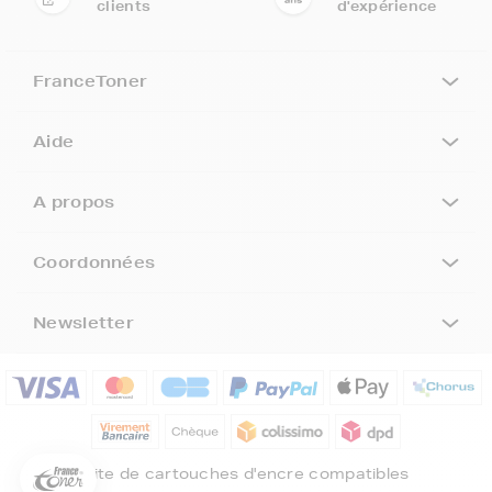
clients
d'expérience
FranceToner
Aide
A propos
Coordonnées
Newsletter
5€ offerts sur votre 1ère
commande !
5
€
Inscrivez-vous à notre newsletter, suivez notre actualité et
bénéficiez immédiatement
d’une remise de 5€
sur votre 1ère
Site de cartouches d'encre compatibles
commande * !