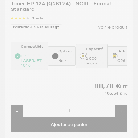
Toner HP 12A (Q2612A) - NOIR - Format
Standard
7 avis
Voir le produit
EXPÉDITION : 6 À 15 JOURS
Compatible
Capacité
:
Option
Référenc
:
:
:
HP
2 000
LASERJET
Noir
Q2612A
pages
1010
88,78 €
HT
106,54 €
TTC
-
+
Ajouter au panier