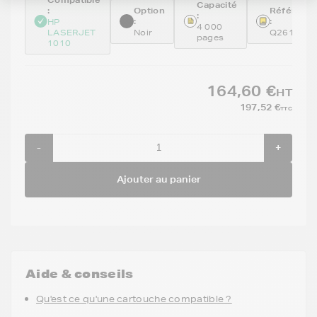
Capacité
:
Option
Référenc
:
:
:
HP
4 000
LASERJET
Noir
Q2612AD
pages
1010
164,60 €
HT
197,52 €
TTC
-
+
Ajouter au panier
Aide & conseils
Qu'est ce qu'une cartouche compatible ?