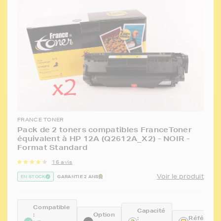
FRANCE TONER
Pack de 2 toners compatibles FranceToner
équivalent à HP 12A (Q2612A_X2) - NOIR -
Format Standard
16 avis
Voir le produit
EN STOCK
GARANTIE 2 ANS
Compatible
Capacité
:
Option
:
Référence