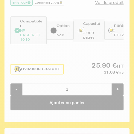
Voir le produit
EN STOCK
GARANTIE 2 ANS
Compatible
Capacité
:
Option
Référenc
:
:
:
HP
2 000
LASERJET
Noir
FTH2612
pages
1010
25,90 €
HT
LIVRAISON GRATUITE
31,08 €
TTC
-
+
Ajouter au panier