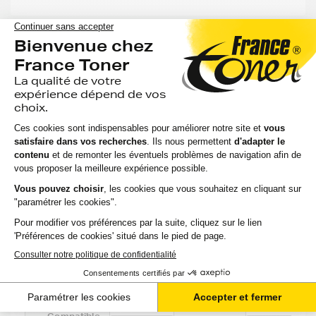
Pack de 2 toners HP 12A (Q2612AD) - NOIR -
Format Standard
Voir le produit
EXPÉDITION : 6 À 15 JOURS
Compatible