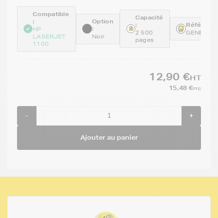
Compatible
Capacité
:
Option
:
Référence
:
HP
2 500
GENE409
LASERJET
Noir
pages
1100
12,90 €
HT
15,48 €
TTC
-
+
Ajouter au panier