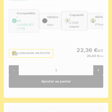
Compatible
Capacité
:
Option
Référenc
:
:
:
HP
2 500
LASERJET
Noir
FTH4092
pages
1100
22,36 €
HT
LIVRAISON GRATUITE
26,83 €
TTC
-
+
Ajouter au panier