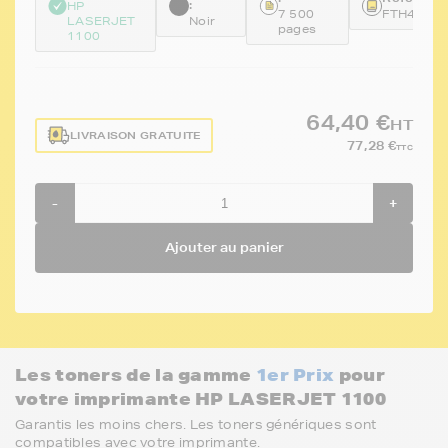
:
HP
7 500
FTH4092
LASERJET
Noir
pages
1100
64,40 €
HT
LIVRAISON GRATUITE
77,28 €
TTC
-
+
Ajouter au panier
Les toners de la gamme
1er Prix
pour
votre imprimante HP LASERJET 1100
Garantis les moins chers. Les toners génériques sont
compatibles avec votre imprimante.