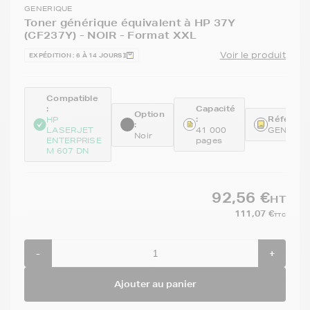
GENERIQUE
Toner générique équivalent à HP 37Y
(CF237Y) - NOIR - Format XXL
Voir le produit
EXPÉDITION : 6 À 14 JOURS
Compatible
:
Capacité
Option
:
Référenc
HP
:
LASERJET
41 000
GENECF2
Noir
ENTERPRISE
pages
M 607 DN
92,56 €
HT
111,07 €
TTC
-
+
Ajouter au panier