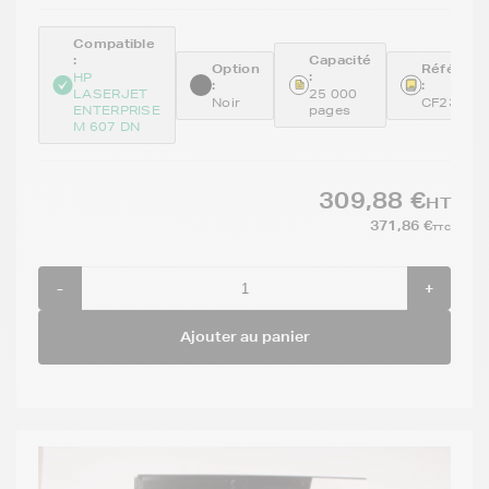
Compatible
:
Capacité
Option
Référenc
:
HP
:
:
LASERJET
25 000
Noir
CF237X
ENTERPRISE
pages
M 607 DN
309,88 €
HT
371,86 €
TTC
-
+
Ajouter au panier