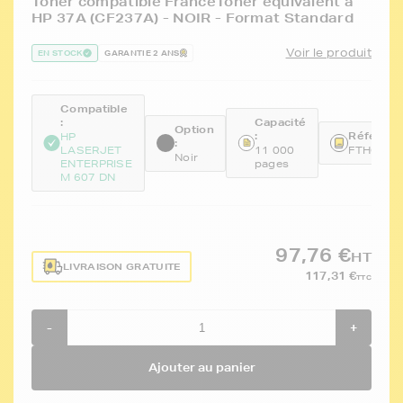
Toner compatible FranceToner équivalent à
HP 37A (CF237A) - NOIR - Format Standard
Voir le produit
EN STOCK
GARANTIE 2 ANS
Compatible
:
Capacité
Option
:
Référenc
HP
:
LASERJET
11 000
FTHCF23
Noir
ENTERPRISE
pages
M 607 DN
97,76 €
HT
LIVRAISON GRATUITE
117,31 €
TTC
-
+
Ajouter au panier