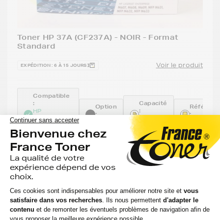
Toner HP 37A (CF237A) - NOIR - Format
Standard
Voir le produit
EXPÉDITION : 6 À 15 JOURS
Compatible
:
Capacité
Option
Référenc
:
HP
:
:
LASERJET
11 000
Noir
CF237A
ENTERPRISE
pages
M 607 DN
201,45 €
HT
241,74 €
TTC
-
+