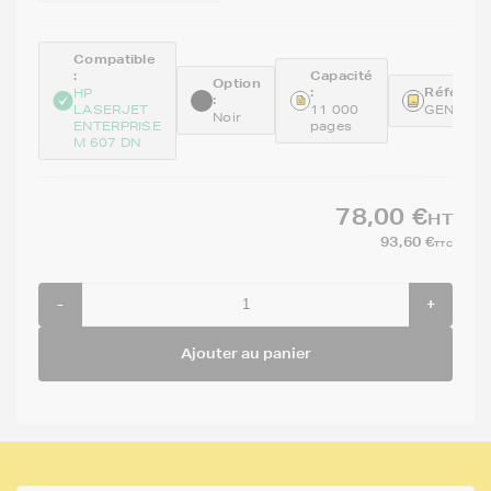
Compatible
:
Capacité
Option
:
Référenc
HP
:
LASERJET
11 000
GENECF2
Noir
ENTERPRISE
pages
M 607 DN
78,00 €
HT
93,60 €
TTC
-
+
Ajouter au panier