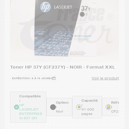
Toner HP 37Y (CF237Y) - NOIR - Format XXL
Voir le produit
EXPÉDITION : 6 À 15 JOURS
Compatible
:
Capacité
Option
Référenc
:
HP
:
:
LASERJET
41 000
Noir
CF237Y
ENTERPRISE
pages
M 607 DN