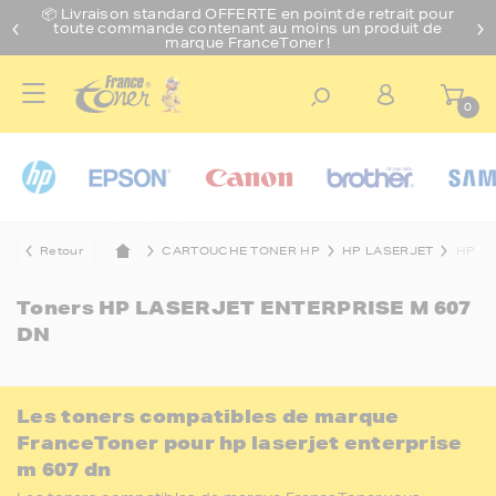
📦 Livraison standard O
FFERTE
en point de retrait pour
toute commande contenant au moins un produit de
marque FranceToner !
0
Retour
CARTOUCHE TONER HP
HP LASERJET
HP LA
Toners
HP LASERJET ENTERPRISE M 607
DN
Les toners compatibles de marque
FranceToner pour hp laserjet enterprise
m 607 dn