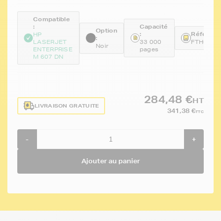
Compatible
:
Capacité
Option
:
Référenc
HP
:
LASERJET
33 000
FTHCF23
Noir
ENTERPRISE
pages
M 607 DN
284,48 €
HT
LIVRAISON GRATUITE
341,38 €
TTC
-
+
Ajouter au panier