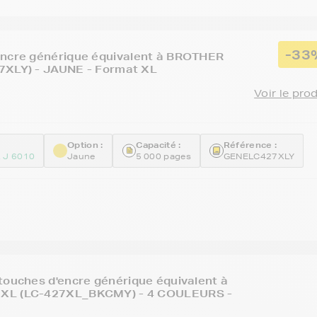
-33
encre générique équivalent à BROTHER
7XLY) - JAUNE - Format XL
Voir le pro
Option :
Capacité :
Référence :
 J 6010
Jaune
5 000 pages
GENELC427XLY
touches d'encre générique équivalent à
XL (LC-427XL_BKCMY) - 4 COULEURS -