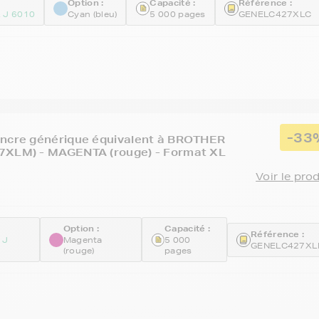
Option :
Capacité :
Référence :
 J 6010
Cyan (bleu)
5 000 pages
GENELC427XLC
-33
encre générique équivalent à BROTHER
7XLM) - MAGENTA (rouge) - Format XL
Voir le pro
Option :
Capacité :
Référence :
 J
Magenta
5 000
GENELC427X
(rouge)
pages