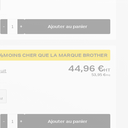
-
+
Ajouter au panier
%
MOINS CHER QUE LA MARQUE BROTHER
44,96 €
HT
duit
53,95 €
TTC
LM
-
+
Ajouter au panier