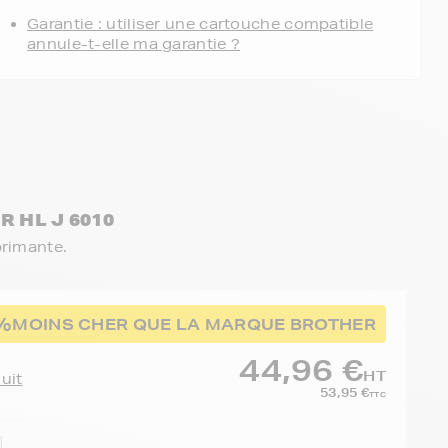
Garantie : utiliser une cartouche compatible
annule-t-elle ma garantie ?
R HL J 6010
primante.
%
MOINS CHER QUE LA MARQUE BROTHER
44,96 €
HT
duit
53,95 €
TTC