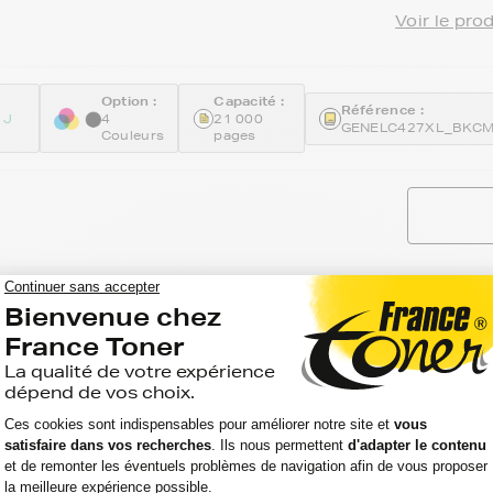
Voir le pro
Option :
Capacité :
Référence :
 J
4
21 000
GENELC427XL_BKC
Couleurs
pages
-35
encre générique équivalent à BROTHER
7XLBK) - NOIR - Format XL
Voir le pro
Option :
Capacité :
Référence :
 J 6010
Noir
6 000 pages
GENELC427XLBK