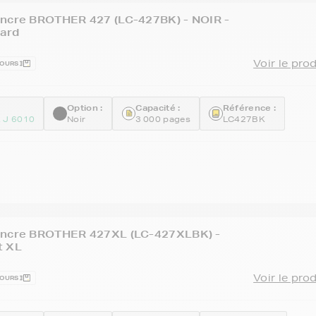
encre BROTHER 427 (LC-427BK) - NOIR -
ard
Voir le pro
JOURS
Option :
Capacité :
Référence :
 J 6010
Noir
3 000 pages
LC427BK
encre BROTHER 427XL (LC-427XLBK) -
t XL
Voir le pro
JOURS