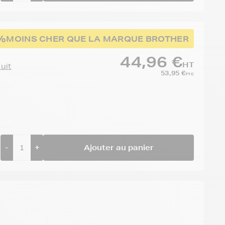
%
MOINS CHER QUE LA MARQUE BROTHER
44,96 €
HT
duit
53,95 €
TTC
-
+
Ajouter au panier