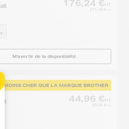
176,24 €
HT
duit
211,49 €
TTC
MY
M'avertir de la disponibilité
%
MOINS CHER QUE LA MARQUE BROTHER
44,96 €
HT
duit
53,95 €
TTC