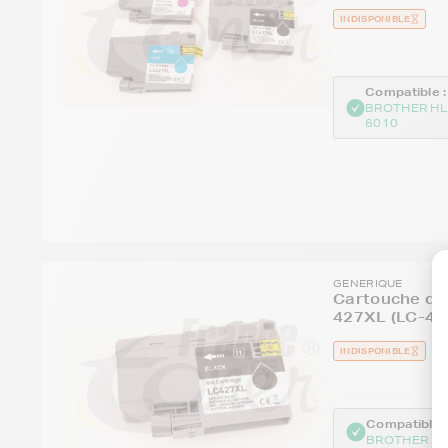
INDISPONIBLE
Compatible :
BROTHER HL
6010
GENERIQUE
Cartouche d'
427XL (LC-42
INDISPONIBLE
Compatible :
BROTHER HL