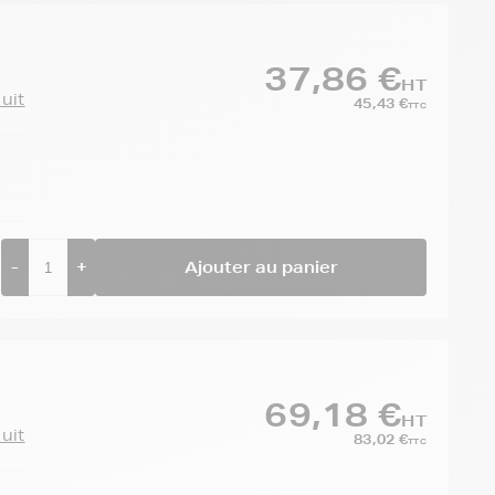
37,86 €
HT
duit
45,43 €
TTC
-
+
Ajouter au panier
69,18 €
HT
duit
83,02 €
TTC