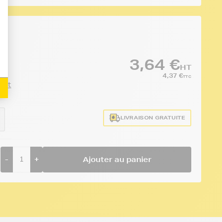
3,64 €
HT
4,37 €
TTC
duit
LIVRAISON GRATUITE
-
+
Ajouter au panier