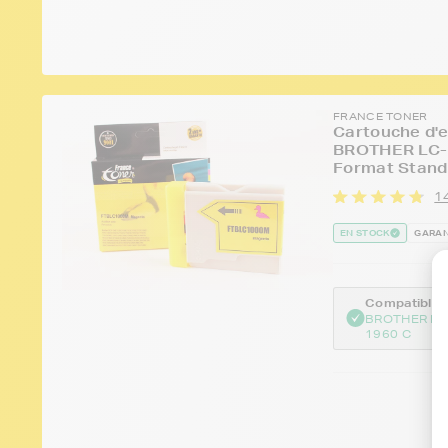
FRANCE TONER
Cartouche d'e
BROTHER LC-1
Format Stand
14
EN STOCK
GARAN
Compatible :
BROTHER IN
1960 C