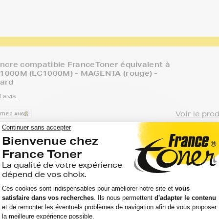
ncre compatible FranceToner équivalent à
000M (LC1000M) - MAGENTA (rouge) -
ard
 avis
Voir le pro
TIE 2 ANS
Capacité
Option :
:
Référence :
TELLIFAX
Magenta
400
FTBLC100
(rouge)
pages