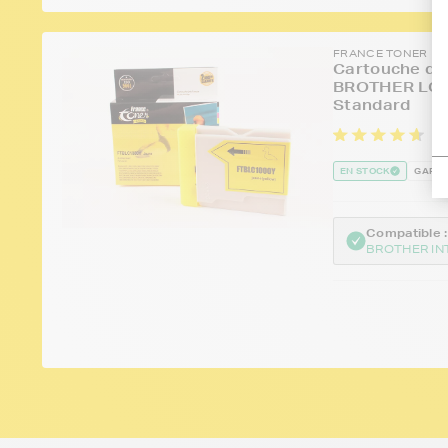
FRANCE TONER
Cartouche d'e
BROTHER LC-1
Standard
25
EN STOCK
GARAN
Compatible :
BROTHER IN