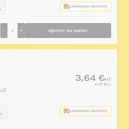
LIVRAISON GRATUITE
K
-
+
Ajouter au panier
3,64 €
HT
4,37 €
TTC
duit
:
LIVRAISON GRATUITE
0C