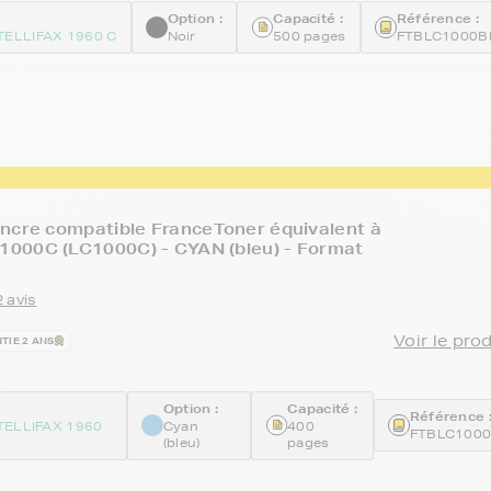
Option :
Capacité :
Référence :
TELLIFAX 1960 C
Noir
500 pages
FTBLC1000B
ncre compatible FranceToner équivalent à
000C (LC1000C) - CYAN (bleu) - Format
 avis
Voir le pro
TIE 2 ANS
Option :
Capacité :
Référence 
TELLIFAX 1960
Cyan
400
FTBLC100
(bleu)
pages