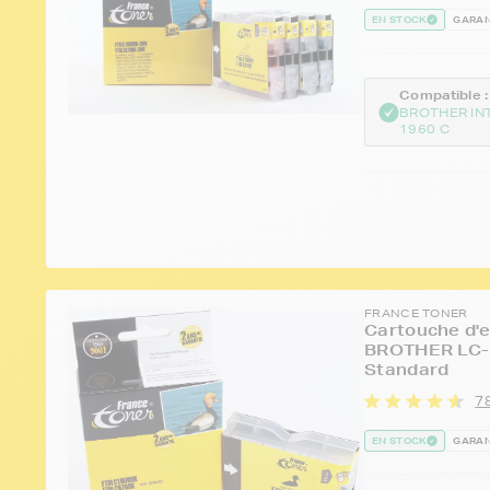
EN STOCK
GARAN
Compatible :
BROTHER IN
1960 C
FRANCE TONER
Cartouche d'e
BROTHER LC-1
Standard
78
EN STOCK
GARAN