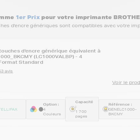
gamme
1er Prix
pour votre imprimante BROTHE
ches d'encre génériques sont compatibles avec votre im
touches d'encre générique équivalent à
000_BKCMY (LC1000VALBP) - 4
Format Standard
53 avis
Voir le pro
Capacité
Option :
Référence :
:
TELLIFAX
4
GENELC1000-
1 700
Couleurs
BKCMY
pages