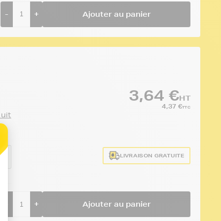
-
+
Ajouter au panier
3,64 €
HT
4,37 €
TTC
duit
LIVRAISON GRATUITE
0M
-
+
Ajouter au panier