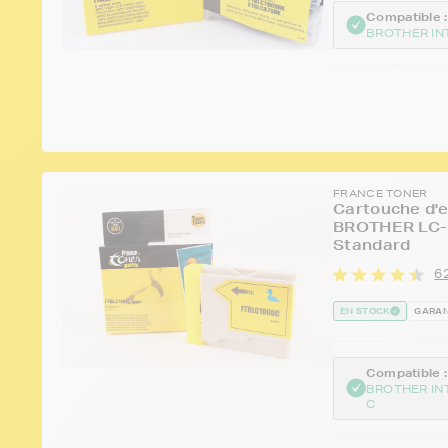
Compatible :
BROTHER IN
FRANCE TONER
Cartouche d'e
BROTHER LC-1
Standard
62
EN STOCK
GARAN
Compatible :
BROTHER IN
C