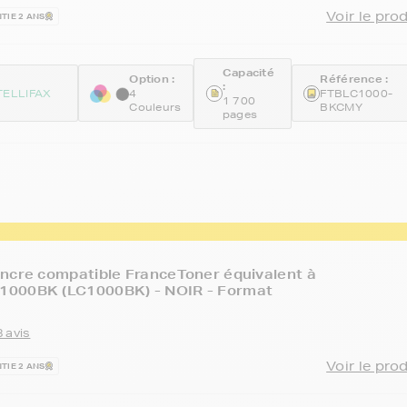
Voir le pro
TIE 2 ANS
Capacité
Option :
Référence :
:
TELLIFAX
4
FTBLC1000-
1 700
Couleurs
BKCMY
pages
ncre compatible FranceToner équivalent à
000BK (LC1000BK) - NOIR - Format
 avis
Voir le pro
TIE 2 ANS