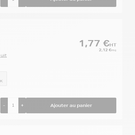
1,77 €
HT
2,12 €
TTC
duit
BK
-
+
Ajouter au panier