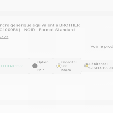
encre générique équivalent à BROTHER
C1000BK) - NOIR - Format Standard
 avis
Voir le pro
Option
Capacité :
Référence :
:
TELLIFAX 1960
500
GENELC1000
Noir
pages