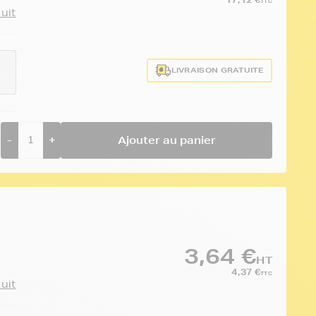
TTC
duit
LIVRAISON GRATUITE
-
+
Ajouter au panier
3,64 €
HT
4,37 €
TTC
duit