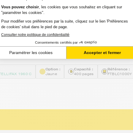
ncre compatible FranceToner équivalent à
000Y (LC1000Y) - JAUNE - Format
 avis
Voir le pro
TIE 2 ANS
Option :
Capacité :
Référence :
TELLIFAX 1960 C
Jaune
400 pages
FTBLC1000Y