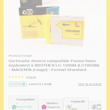
FRANCE TONER
Cartouche d'encre compatible FranceToner
équivalent à BROTHER LC-1000M (LC1000M)
- MAGENTA (rouge) - Format Standard
14 avis
Voir le produit
EN STOCK
GARANTIE 2 ANS
Compatible
Capacité
:
Option :
:
Référen
BROTHER
Magenta
400
FTBLC1