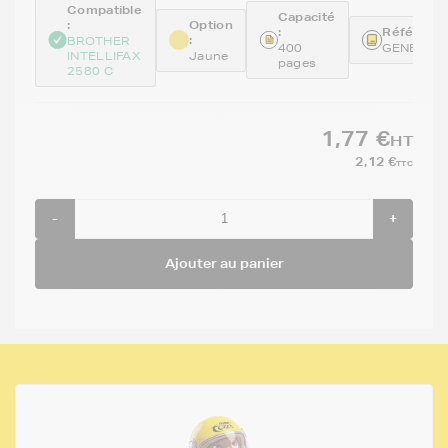
Compatible
Capacité
:
Option
:
Référence
:
BROTHER
400
GENELC1
INTELLIFAX
Jaune
pages
2580 C
1,77 €
HT
2,12 €
TTC
-
+
Ajouter au panier