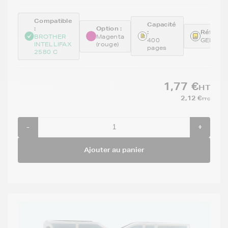
Compatible
Capacité
:
Option :
:
Référen
BROTHER
Magenta
400
GENELC
INTELLIFAX
(rouge)
pages
2580 C
1,77 €
HT
2,12 €
TTC
-
+
Ajouter au panier