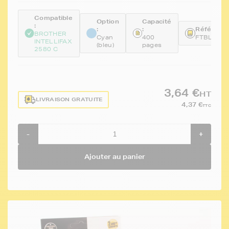
Compatible
Option
Capacité
:
:
:
Référence
BROTHER
Cyan
400
FTBLC10
INTELLIFAX
(bleu)
pages
2580 C
3,64 €
HT
LIVRAISON GRATUITE
4,37 €
TTC
-
+
Ajouter au panier