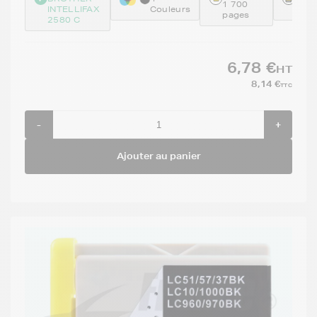
1 700
INTELLIFAX
Couleurs
BKC
pages
2580 C
6,78 €
HT
8,14 €
TTC
-
+
Ajouter au panier