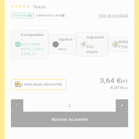
78 avis
Voir le produit
EN STOCK
GARANTIE 2 ANS
Compatible
Capacité
:
Option
:
Référence
:
BROTHER
500
FTBLC10
INTELLIFAX
Noir
pages
2580 C
3,64 €
HT
LIVRAISON GRATUITE
4,37 €
TTC
-
+
Ajouter au panier