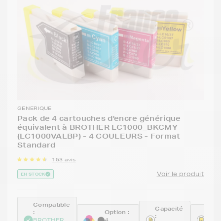
GENERIQUE
Pack de 4 cartouches d'encre générique
équivalent à BROTHER LC1000_BKCMY
(LC1000VALBP) - 4 COULEURS - Format
Standard
153 avis
Voir le produit
EN STOCK
Compatible
Capacité
:
Option :
Réfé
:
BROTHER
4
GEN