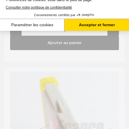
1,77 €
HT
2,12 €
TTC
-
+
Ajouter au panier