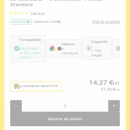
Standard
336 avis
Voir le produit
EN STOCK
GARANTIE 2 ANS
Compatible
Capacité
:
Option :
Réfé
:
BROTHER
4
FTB
1 700
INTELLIFAX
Couleurs
BKC
pages
2580 C
14,27 €
HT
LIVRAISON GRATUITE
17,12 €
TTC
-
+
Ajouter au panier