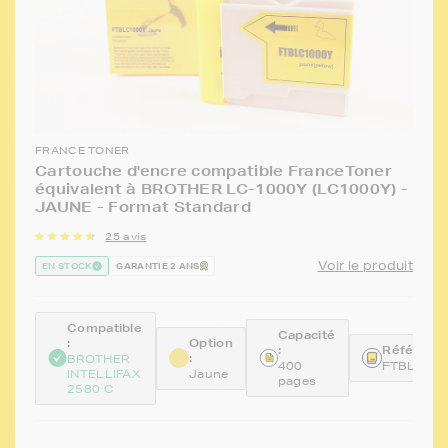
FRANCE TONER
Cartouche d'encre compatible FranceToner
équivalent à BROTHER LC-1000Y (LC1000Y) -
JAUNE - Format Standard
25 avis
Voir le produit
EN STOCK
GARANTIE 2 ANS
Compatible
Capacité
:
Option
:
Référence
:
BROTHER
400
FTBLC10
INTELLIFAX
Jaune
pages
2580 C