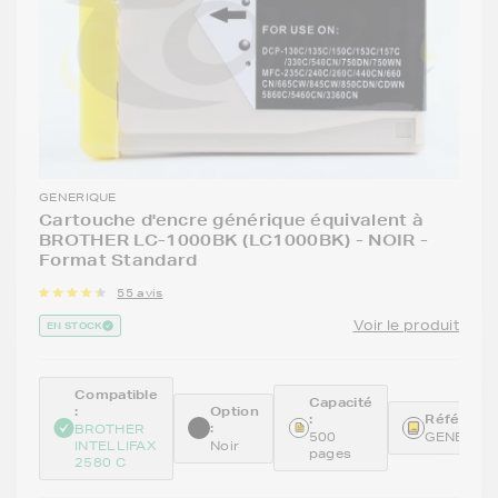
GENERIQUE
Cartouche d'encre générique équivalent à
BROTHER LC-1000BK (LC1000BK) - NOIR -
Format Standard
55 avis
Voir le produit
EN STOCK
Compatible
Capacité
:
Option
:
Référence
:
BROTHER
500
GENELC1
INTELLIFAX
Noir
pages
2580 C