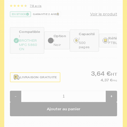
78 avis
Voir le produit
EN STOCK
GARANTIE 2 ANS
Compatible
Capacité
:
Option
:
Référence
:
BROTHER
500
FTBLC10
MFC 5860
Noir
pages
CN
3,64 €
HT
LIVRAISON GRATUITE
4,37 €
TTC
-
+
Ajouter au panier