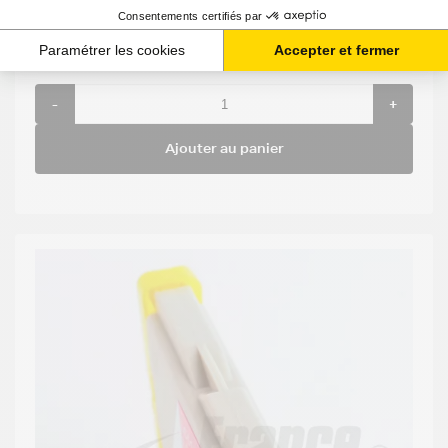
1,77 €
HT
2,12 €
TTC
-
+
Ajouter au panier