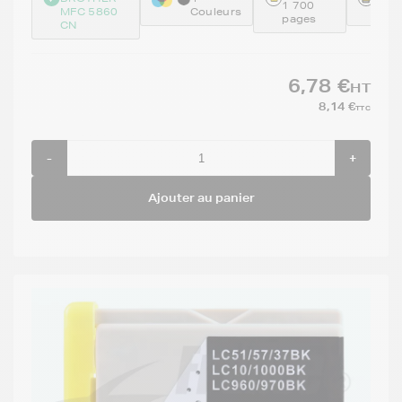
1 700
MFC 5860
Couleurs
BKC
pages
CN
6,78 €
HT
8,14 €
TTC
-
+
Ajouter au panier