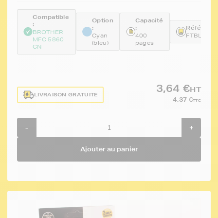
Compatible
Option
Capacité
:
:
:
Référence
BROTHER
Cyan
400
FTBLC10
MFC 5860
(bleu)
pages
CN
3,64 €
HT
LIVRAISON GRATUITE
4,37 €
TTC
-
+
Ajouter au panier