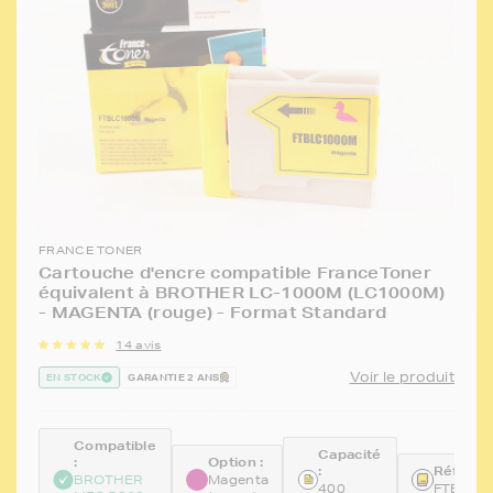
FRANCE TONER
Cartouche d'encre compatible FranceToner
équivalent à BROTHER LC-1000M (LC1000M)
- MAGENTA (rouge) - Format Standard
14 avis
Voir le produit
EN STOCK
GARANTIE 2 ANS
Compatible
Capacité
:
Option :
:
Référen
BROTHER
Magenta
400
FTBLC1