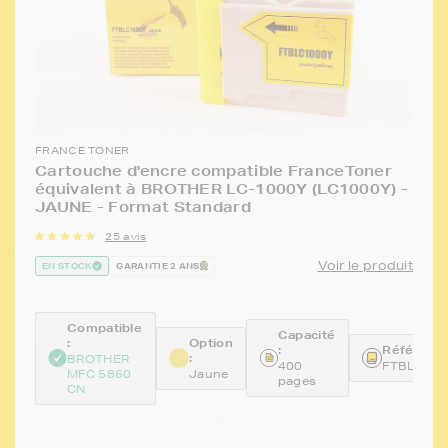
FRANCE TONER
Cartouche d'encre compatible FranceToner
équivalent à BROTHER LC-1000Y (LC1000Y) -
JAUNE - Format Standard
25 avis
Voir le produit
EN STOCK
GARANTIE 2 ANS
Compatible
Capacité
:
Option
:
Référence
:
BROTHER
400
FTBLC10
MFC 5860
Jaune
pages
CN