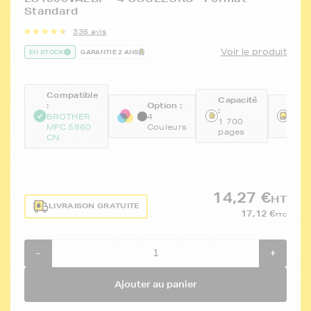
Standard
336 avis
Voir le produit
EN STOCK
GARANTIE 2 ANS
Compatible
Capacité
:
Option :
Réfé
:
BROTHER
4
FTB
1 700
MFC 5860
Couleurs
BKC
pages
CN
14,27 €
HT
LIVRAISON GRATUITE
17,12 €
TTC
-
+
Ajouter au panier