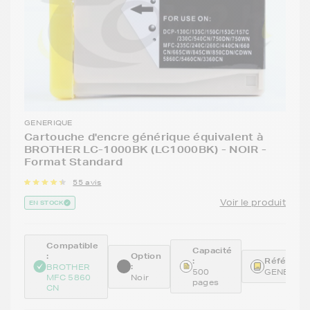
GENERIQUE
Cartouche d'encre générique équivalent à
BROTHER LC-1000BK (LC1000BK) - NOIR -
Format Standard
55 avis
Voir le produit
EN STOCK
Compatible
Capacité
:
Option
:
Référence
:
BROTHER
500
GENELC1
MFC 5860
Noir
pages
CN