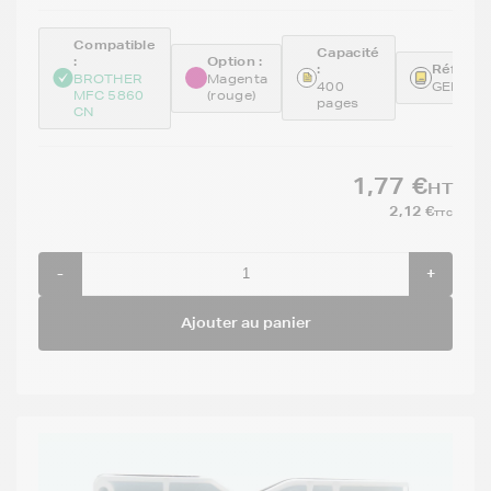
Compatible
Capacité
:
Option :
:
Référen
BROTHER
Magenta
400
GENELC
MFC 5860
(rouge)
pages
CN
1,77 €
HT
2,12 €
TTC
-
+
Ajouter au panier