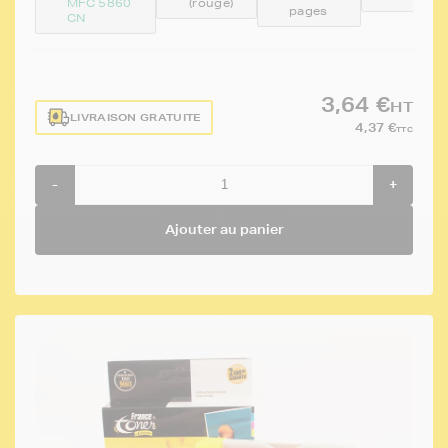
MFC 5860
(rouge)
pages
CN
3,64 €
HT
LIVRAISON GRATUITE
4,37 €
TTC
-
+
Ajouter au panier