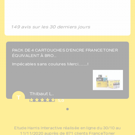
149 avis sur les 30 derniers jours
PACK DE 4 CARTOUCHES D'ENCRE FRANCETONER
ÉQUIVALENT À BRO...
Impécables sans coulures Merci.........!
Thibaut L.
T
5,0
Etude Harris Interactive réalisée en ligne du 30/10 au
11/11/2020 auprès de 871 clients FranceToner