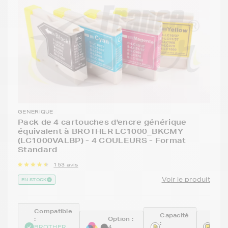
GENERIQUE
Pack de 4 cartouches d'encre générique
équivalent à BROTHER LC1000_BKCMY
(LC1000VALBP) - 4 COULEURS - Format
Standard
153 avis
Voir le produit
EN STOCK
Compatible
Capacité
:
Option :
Réfé
:
BROTHER
4
GEN