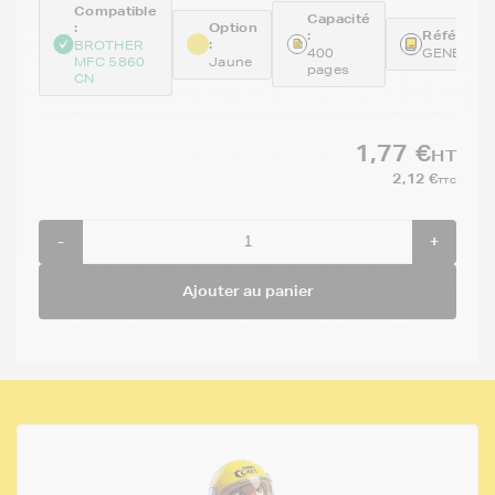
Compatible
Capacité
:
Option
:
Référence
:
BROTHER
400
GENELC1
MFC 5860
Jaune
pages
CN
1,77 €
HT
2,12 €
TTC
-
+
Ajouter au panier