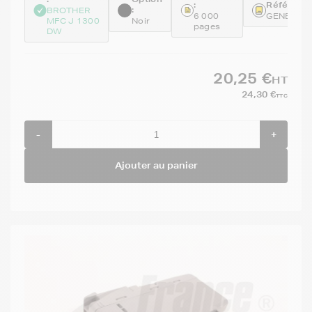
:
Référence
:
BROTHER
6 000
GENELC3
MFC J 1300
Noir
pages
DW
20,25 €
HT
24,30 €
TTC
-
+
Ajouter au panier