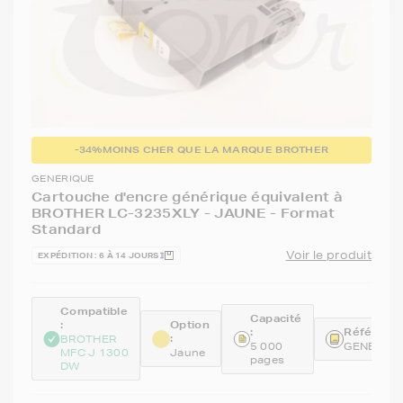
-34%
MOINS CHER QUE LA MARQUE BROTHER
GENERIQUE
Cartouche d'encre générique équivalent à
BROTHER LC-3235XLY - JAUNE - Format
Standard
Voir le produit
EXPÉDITION : 6 À 14 JOURS
Compatible
Capacité
:
Option
:
Référence
:
BROTHER
5 000
GENELC3
MFC J 1300
Jaune
pages
DW