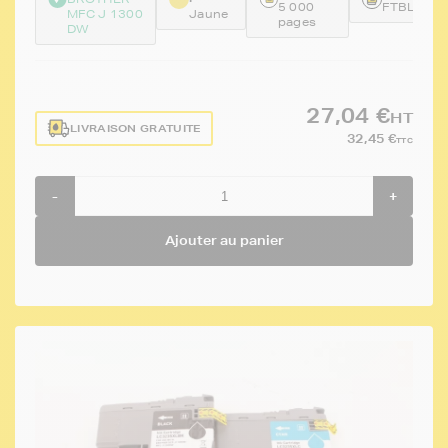
5 000
FTBLC323
MFC J 1300
Jaune
pages
DW
27,04 €
HT
LIVRAISON GRATUITE
32,45 €
TTC
-
+
Ajouter au panier