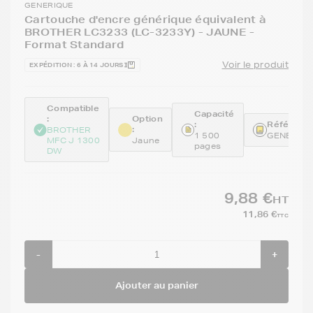
GENERIQUE
Cartouche d'encre générique équivalent à
BROTHER LC3233 (LC-3233Y) - JAUNE -
Format Standard
Voir le produit
EXPÉDITION : 6 À 14 JOURS
Compatible
Capacité
:
Option
:
Référence
:
BROTHER
1 500
GENELC3
MFC J 1300
Jaune
pages
DW
9,88 €
HT
11,86 €
TTC
-
+
Ajouter au panier