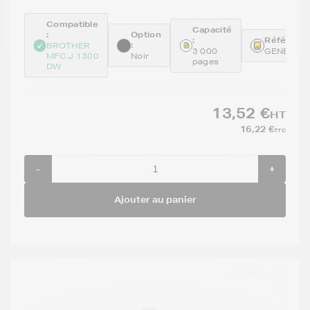
Compatible
Capacité
:
Option
:
Référence
:
BROTHER
3 000
GENELC3
MFC J 1300
Noir
pages
DW
13,52 €
HT
16,22 €
TTC
-
+
Ajouter au panier