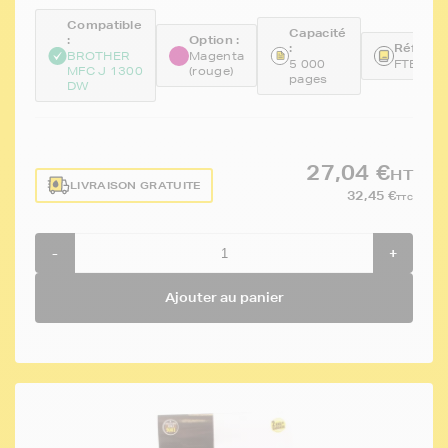
Compatible
Capacité
:
Option :
:
Référen
BROTHER
Magenta
5 000
FTBLC3
MFC J 1300
(rouge)
pages
DW
27,04 €
HT
LIVRAISON GRATUITE
32,45 €
TTC
-
+
Ajouter au panier