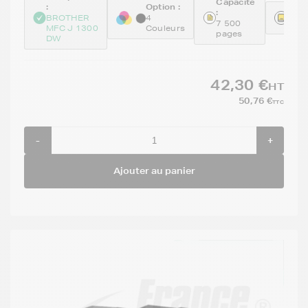
Capacité
:
Option :
:
Réfé
BROTHER
4
7 500
GEN
MFC J 1300
Couleurs
pages
DW
42,30 €
HT
50,76 €
TTC
-
+
Ajouter au panier