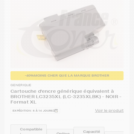
-40%
MOINS CHER QUE LA MARQUE BROTHER
GENERIQUE
Cartouche d'encre générique équivalent à
BROTHER LC3235XL (LC-3235XLBK) - NOIR -
Format XL
Voir le produit
EXPÉDITION : 6 À 14 JOURS
Compatible
Capacité
:
Option