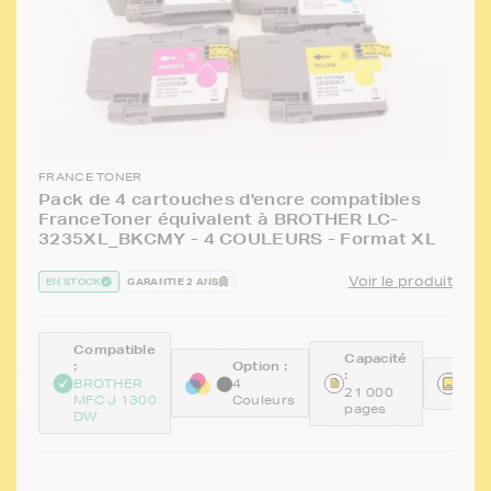
FRANCE TONER
Pack de 4 cartouches d'encre compatibles
FranceToner équivalent à BROTHER LC-
3235XL_BKCMY - 4 COULEURS - Format XL
Voir le produit
EN STOCK
GARANTIE 2 ANS
Compatible
Capacité
:
Option :
:
Réfé
BROTHER
4
21 000
FTB
MFC J 1300
Couleurs
pages
DW