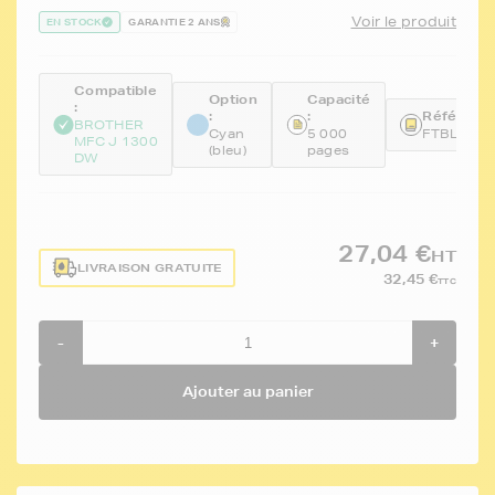
Voir le produit
EN STOCK
GARANTIE 2 ANS
Compatible
Option
Capacité
:
:
:
Référence
BROTHER
Cyan
5 000
FTBLC32
MFC J 1300
(bleu)
pages
DW
27,04 €
HT
LIVRAISON GRATUITE
32,45 €
TTC
-
+
Ajouter au panier