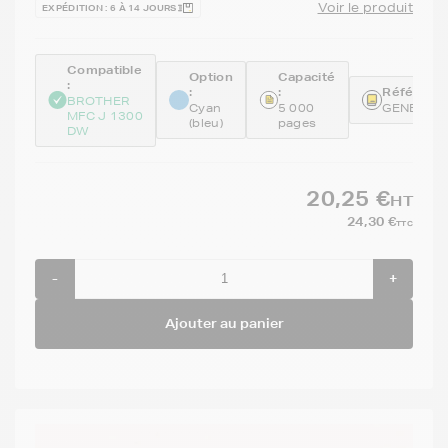
Voir le produit
EXPÉDITION : 6 À 14 JOURS
Compatible
Option
Capacité
:
:
:
Référence
BROTHER
Cyan
5 000
GENELC3
MFC J 1300
(bleu)
pages
DW
20,25 €
HT
24,30 €
TTC
-
+
Ajouter au panier