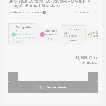
BROTHER LC3233 (LC-3233M) - MAGENTA
(rouge) - Format Standard
Voir le produit
EXPÉDITION : 6 À 14 JOURS
Compatible
Capacité
:
Option :
:
Référen
BROTHER
Magenta
1 500
GENELC
MFC J 1300
(rouge)
pages
DW
9,88 €
HT
11,86 €
TTC
-
+
Ajouter au panier