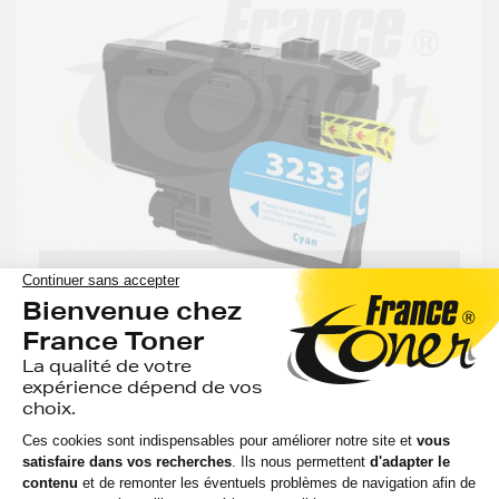
-34%
MOINS CHER QUE LA MARQUE BROTHER
GENERIQUE
Cartouche d'encre générique équivalent à
BROTHER LC3233 (LC-3233C) - CYAN (bleu) -
Format Standard