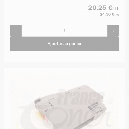
20,25 €
HT
24,30 €
TTC
-
+
Ajouter au panier