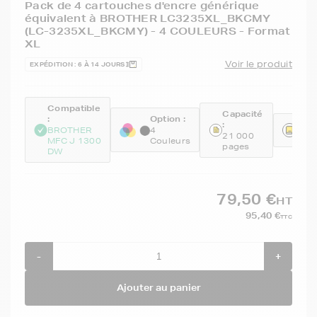
Pack de 4 cartouches d'encre générique
équivalent à BROTHER LC3235XL_BKCMY
(LC-3235XL_BKCMY) - 4 COULEURS - Format
XL
Voir le produit
EXPÉDITION : 6 À 14 JOURS
Compatible
Capacité
:
Option :
:
Réfé
BROTHER
4
21 000
GEN
MFC J 1300
Couleurs
pages
DW
79,50 €
HT
95,40 €
TTC
-
+
Ajouter au panier