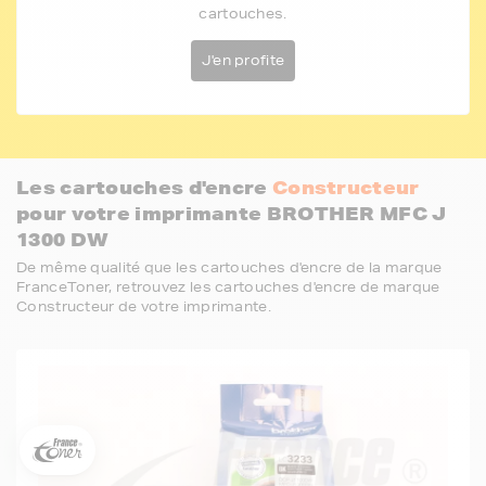
cartouches.
J'en profite
Les cartouches d'encre
Constructeur
pour votre imprimante BROTHER MFC J
1300 DW
De même qualité que les cartouches d'encre de la marque
FranceToner, retrouvez les cartouches d'encre de marque
Constructeur de votre imprimante.
5€ offerts sur votre 1ère
commande !
5
€
Inscrivez-vous à notre newsletter, suivez notre actualité et
bénéficiez immédiatement
d’une remise de 5€
sur votre 1ère
commande * !