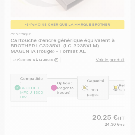
-34%
MOINS CHER QUE LA MARQUE BROTHER
GENERIQUE
Cartouche d'encre générique équivalent à
BROTHER LC3235XL (LC-3235XLM) -
MAGENTA (rouge) - Format XL
Voir le produit
EXPÉDITION : 6 À 14 JOURS
Compatible
Capacité
:
Option :
:
Référen
BROTHER
Magenta
5 000
GENELC
MFC J 1300
(rouge)
pages
DW
20,25 €
HT
24,30 €
TTC