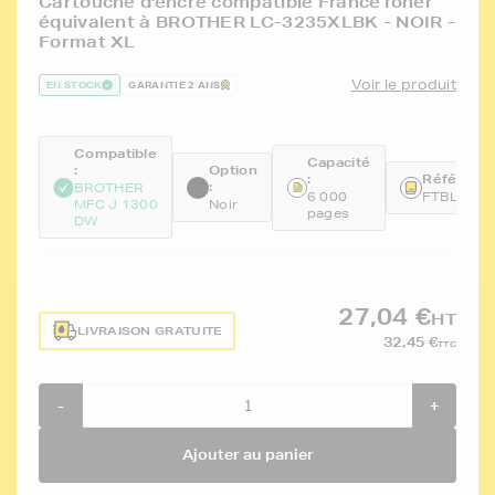
Cartouche d'encre compatible FranceToner
équivalent à BROTHER LC-3235XLBK - NOIR -
Format XL
Voir le produit
EN STOCK
GARANTIE 2 ANS
Compatible
Capacité
:
Option
:
Référence
:
BROTHER
6 000
FTBLC32
MFC J 1300
Noir
pages
DW
27,04 €
HT
LIVRAISON GRATUITE
32,45 €
TTC
-
+
Ajouter au panier