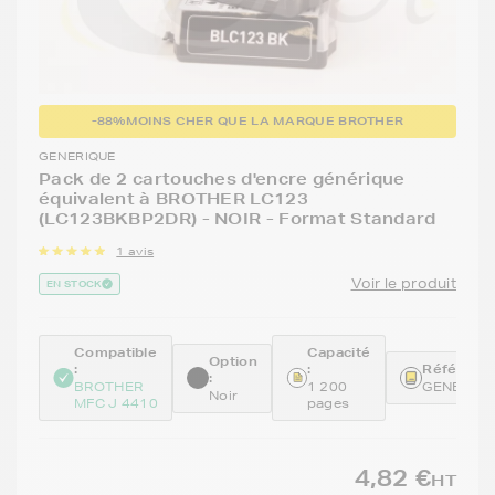
-88%
MOINS CHER QUE LA MARQUE BROTHER
GENERIQUE
Pack de 2 cartouches d'encre générique
équivalent à BROTHER LC123
(LC123BKBP2DR) - NOIR - Format Standard
1 avis
Voir le produit
EN STOCK
Compatible
Capacité
Option
:
:
Référence
:
BROTHER
1 200
GENELC1
Noir
MFC J 4410
pages
4,82 €
HT