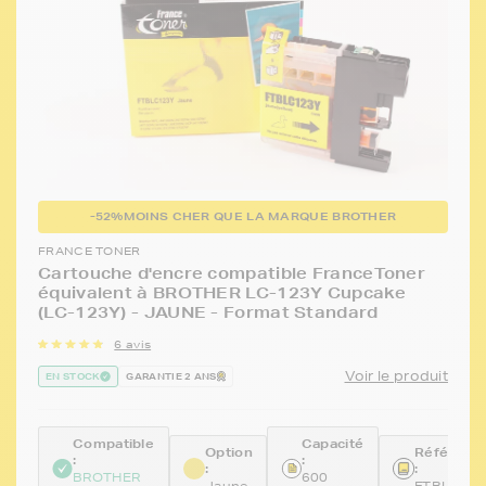
-52%
MOINS CHER QUE LA MARQUE BROTHER
FRANCE TONER
Cartouche d'encre compatible FranceToner
équivalent à BROTHER LC-123Y Cupcake
(LC-123Y) - JAUNE - Format Standard
6 avis
Voir le produit
EN STOCK
GARANTIE 2 ANS
Compatible
Capacité
Option
Référenc
:
:
:
:
BROTHER
600
Jaune
FTBLC12