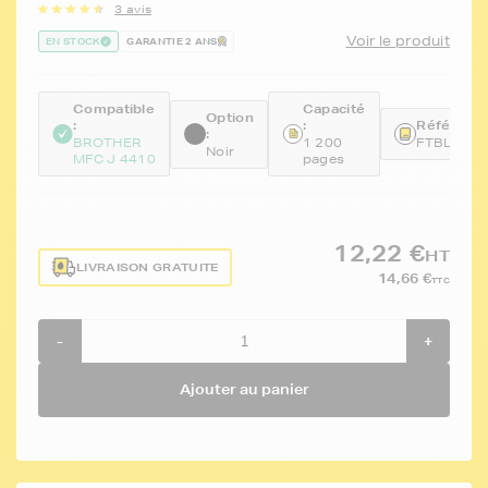
3 avis
Voir le produit
EN STOCK
GARANTIE 2 ANS
Compatible
Capacité
Option
:
:
Référence
:
BROTHER
1 200
FTBLC12
Noir
MFC J 4410
pages
12,22 €
HT
LIVRAISON GRATUITE
14,66 €
TTC
-
+
Ajouter au panier