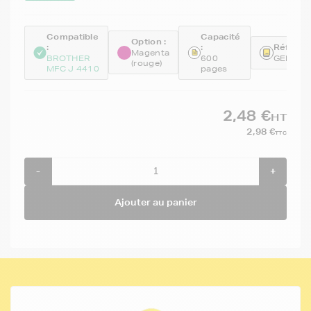
Compatible
Capacité
Option :
:
:
Référen
Magenta
BROTHER
600
GENELC
(rouge)
MFC J 4410
pages
2,48 €
HT
2,98 €
TTC
-
+
Ajouter au panier