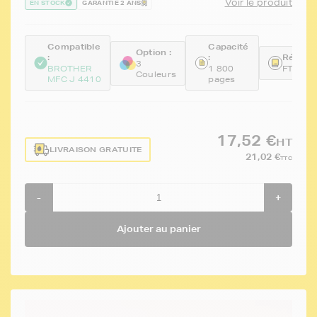
Voir le produit
EN STOCK
GARANTIE 2 ANS
Compatible
Capacité
Option :
:
:
Référen
3
BROTHER
1 800
FTBLC
Couleurs
MFC J 4410
pages
17,52 €
HT
LIVRAISON GRATUITE
21,02 €
TTC
-
+
Ajouter au panier