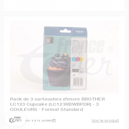
5€ offerts sur votre 1ère
commande !
Pack de 3 cartouches d'encre BROTHER
5
€
LC123 Cupcake (LC123RBWBPDR) - 3
COULEURS - Format Standard
Inscrivez-vous à notre newsletter, suivez notre actualité et
bénéficiez immédiatement
d’une remise de 5€
sur votre 1ère
commande * !
Voir le produit
EXPÉDITION : 6 À 15 JOURS