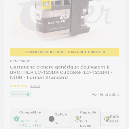
-88%
MOINS CHER QUE LA MARQUE BROTHER
GENERIQUE
Cartouche d'encre générique équivalent à
BROTHER LC-123BK Cupcake (LC-123BK) -
NOIR - Format Standard
4 avis
Voir le produit
EN STOCK
Compatible
Capacité
Option
:
:
Référence
:
BROTHER
600
GENELC1
Noir
MFC J 4410
pages