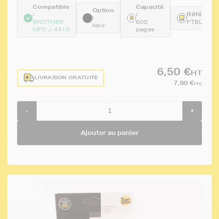
Compatible
Capacité
Option
:
:
Référence
:
BROTHER
600
FTBLC12
Noir
MFC J 4410
pages
6,50 €
HT
LIVRAISON GRATUITE
7,80 €
TTC
-
+
Ajouter au panier