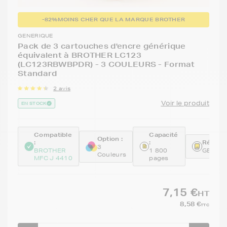
-82%
MOINS CHER QUE LA MARQUE BROTHER
GENERIQUE
Pack de 3 cartouches d'encre générique
équivalent à BROTHER LC123
(LC123RBWBPDR) - 3 COULEURS - Format
Standard
2 avis
Voir le produit
EN STOCK
Compatible
Capacité
Option :
:
:
Référen
3
BROTHER
1 800
GENEL
Couleurs
MFC J 4410
pages
7,15 €
HT
8,58 €
TTC