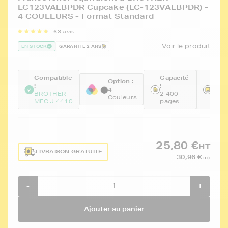
LC123VALBPDR Cupcake (LC-123VALBPDR) -
4 COULEURS - Format Standard
63 avis
Voir le produit
EN STOCK
GARANTIE 2 ANS
Compatible
Capacité
Réfé
Option :
:
:
:
4
BROTHER
2 400
FTB
Couleurs
MFC J 4410
pages
BKC
25,80 €
HT
LIVRAISON GRATUITE
30,96 €
TTC
-
+
Ajouter au panier