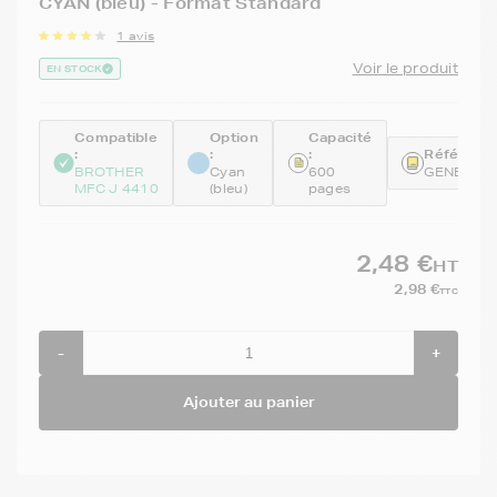
CYAN (bleu) - Format Standard
1 avis
Voir le produit
EN STOCK
Compatible
Option
Capacité
:
:
:
Référence
BROTHER
Cyan
600
GENELC1
MFC J 4410
(bleu)
pages
2,48 €
HT
2,98 €
TTC
-
+
Ajouter au panier