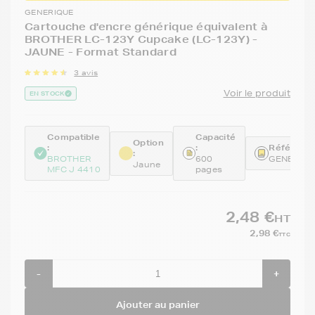
GENERIQUE
Cartouche d'encre générique équivalent à
BROTHER LC-123Y Cupcake (LC-123Y) -
JAUNE - Format Standard
3 avis
Voir le produit
EN STOCK
Compatible
Capacité
Option
:
:
Référence
:
BROTHER
600
GENELC1
Jaune
MFC J 4410
pages
2,48 €
HT
2,98 €
TTC
-
+
Ajouter au panier