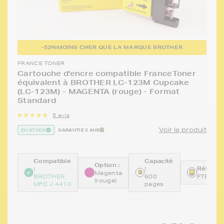
-52%
MOINS CHER QUE LA MARQUE BROTHER
FRANCE TONER
Cartouche d'encre compatible FranceToner
équivalent à BROTHER LC-123M Cupcake
(LC-123M) - MAGENTA (rouge) - Format
Standard
5 avis
Voir le produit
EN STOCK
GARANTIE 2 ANS
Compatible
Capacité
Option :
:
:
Référen
Magenta
BROTHER
600
FTBLC1
(rouge)
MFC J 4410
pages