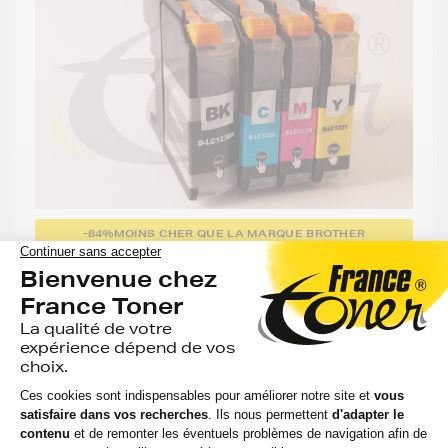
-84%
MOINS CHER QUE LA MARQUE BROTHER
GENERIQUE
Pack de 4 cartouches d'encre générique
équivalent à BROTHER LC123VALBPDR
Cupcake (LC-123VALBPDR) - 4 COULEURS -
Format Standard
33 avis
Voir le produit
EN STOCK