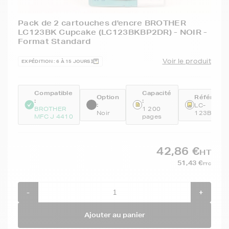
Pack de 2 cartouches d'encre BROTHER
LC123BK Cupcake (LC123BKBP2DR) - NOIR -
Format Standard
Voir le produit
EXPÉDITION : 6 À 15 JOURS
Compatible
Capacité
Option
Référence
:
:
:
LC-
BROTHER
1 200
Noir
123BKBP
MFC J 4410
pages
42,86 €
HT
51,43 €
TTC
-
+
Ajouter au panier