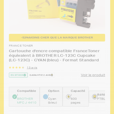
-52%
MOINS CHER QUE LA MARQUE BROTHER
FRANCE TONER
Cartouche d'encre compatible FranceToner
équivalent à BROTHER LC-123C Cupcake
(LC-123C) - CYAN (bleu) - Format Standard
13 avis
Voir le produit
EN STOCK
GARANTIE 2 ANS
Compatible
Option
Capacité
:
:
:
Référence
BROTHER
Cyan
600
FTBLC12
MFC J 4410
(bleu)
pages