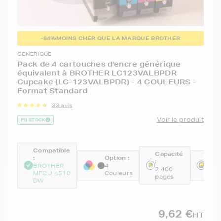
-84%
MOINS CHER QUE LA MARQUE BROTHER
GENERIQUE
Pack de 4 cartouches d'encre générique
équivalent à BROTHER LC123VALBPDR
Cupcake (LC-123VALBPDR) - 4 COULEURS -
Format Standard
33 avis
Voir le produit
EN STOCK
Compatible
Capacité
:
Option :
Réfé
:
BROTHER
4
GEN
2 400
MFC J 4510
Couleurs
BKC
pages
DW
9,62 €
HT