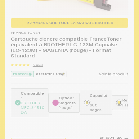
-52%
MOINS CHER QUE LA MARQUE BROTHER
FRANCE TONER
Cartouche d'encre compatible FranceToner
équivalent à BROTHER LC-123M Cupcake
(LC-123M) - MAGENTA (rouge) - Format
Standard
5 avis
Voir le produit
EN STOCK
GARANTIE 2 ANS
Compatible
Capacité
:
Option :
:
Référen
BROTHER
Magenta
600
FTBLC1
MFC J 4510
(rouge)
pages
DW