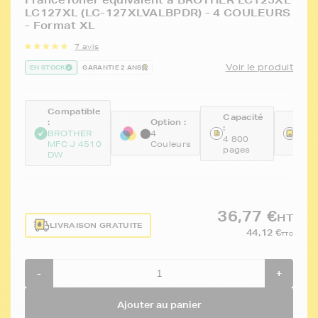
FranceToner équivalent à BROTHER LC125XL
LC127XL (LC-127XLVALBPDR) - 4 COULEURS
- Format XL
7 avis
Voir le produit
EN STOCK
GARANTIE 2 ANS
Compatible
Capacité
:
Option :
Réfé
:
BROTHER
4
FTB
4 800
MFC J 4510
Couleurs
BKC
pages
DW
36,77 €
HT
LIVRAISON GRATUITE
44,12 €
TTC
-
+
Ajouter au panier