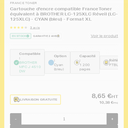
FRANCE TONER
Cartouche d'encre compatible FranceToner
équivalent à BROTHER LC-125XLC Réveil (LC-
125XLC) - CYAN (bleu) - Format XL
3 avis
Voir le produit
EN STOCK
GARANTIE 2 ANS
Compatible
Option
Capacité
:
:
:
Référence
BROTHER
Cyan
1 200
FTBLC12
MFC J 4510
(bleu)
pages
DW
8,65 €
HT
LIVRAISON GRATUITE
10,38 €
TTC
-
+