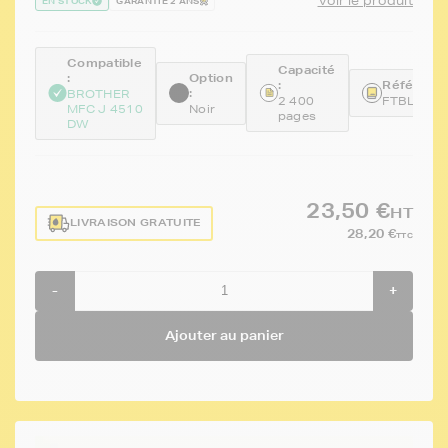
Voir le produit
EN STOCK
GARANTIE 2 ANS
Compatible
Capacité
:
Option
:
Référence
:
BROTHER
2 400
FTBLC12
MFC J 4510
Noir
pages
DW
23,50 €
HT
LIVRAISON GRATUITE
28,20 €
TTC
-
+
Ajouter au panier