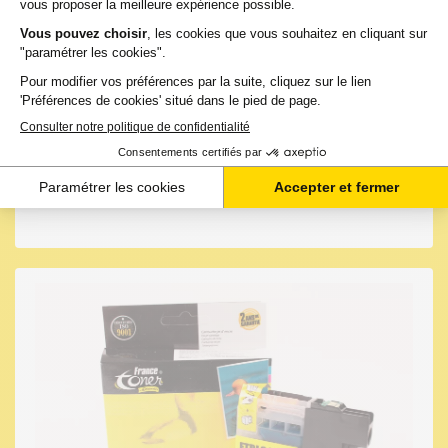
6,50 €
HT
LIVRAISON GRATUITE
7,80 €
TTC
-
+
Ajouter au panier