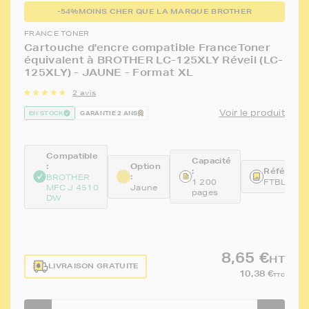
-54%
MOINS CHER QUE LA MARQUE BROTHER
FRANCE TONER
Cartouche d'encre compatible FranceToner
équivalent à BROTHER LC-125XLY Réveil (LC-
125XLY) - JAUNE - Format XL
2 avis
Voir le produit
EN STOCK
GARANTIE 2 ANS
Compatible
Capacité
:
Option
:
Référence
:
BROTHER
1 200
FTBLC125
MFC J 4510
Jaune
pages
DW
8,65 €
HT
LIVRAISON GRATUITE
10,38 €
TTC