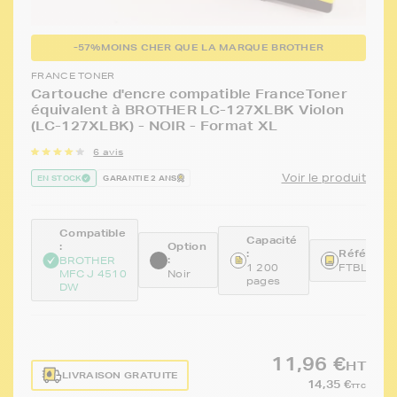
-57%
MOINS CHER QUE LA MARQUE BROTHER
FRANCE TONER
Cartouche d'encre compatible FranceToner
équivalent à BROTHER LC-127XLBK Violon
(LC-127XLBK) - NOIR - Format XL
6 avis
Voir le produit
EN STOCK
GARANTIE 2 ANS
Compatible
Capacité
:
Option
:
Référence
:
BROTHER
1 200
FTBLC12
MFC J 4510
Noir
pages
DW
11,96 €
HT
LIVRAISON GRATUITE
14,35 €
TTC