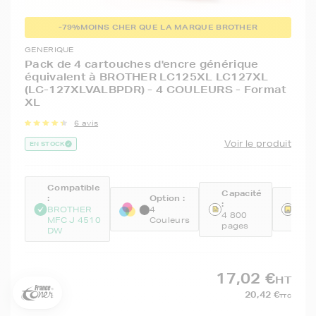
-79%
MOINS CHER QUE LA MARQUE BROTHER
GENERIQUE
Pack de 4 cartouches d'encre générique
équivalent à BROTHER LC125XL LC127XL
(LC-127XLVALBPDR) - 4 COULEURS - Format
XL
6 avis
Voir le produit
EN STOCK
Compatible
Capacité
:
Option :
Réfé
:
5€ offerts sur votre 1ère
BROTHER
4
GEN
4 800
commande !
MFC J 4510
Couleurs
BKC
pages
DW
5
€
Inscrivez-vous à notre newsletter, suivez notre actualité et
17,02 €
HT
bénéficiez immédiatement
d’une remise de 5€
sur votre 1ère
commande * !
20,42 €
TTC