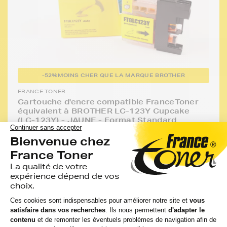
-52%
MOINS CHER QUE LA MARQUE BROTHER
FRANCE TONER
Cartouche d'encre compatible FranceToner
équivalent à BROTHER LC-123Y Cupcake
(LC-123Y) - JAUNE - Format Standard
6 avis
Voir le produit
EN STOCK
GARANTIE 2 ANS
Compatible
Capacité
:
Option
Référenc
:
:
:
BROTHER
600
MFC J 4510
Jaune
FTBLC12
pages
DW