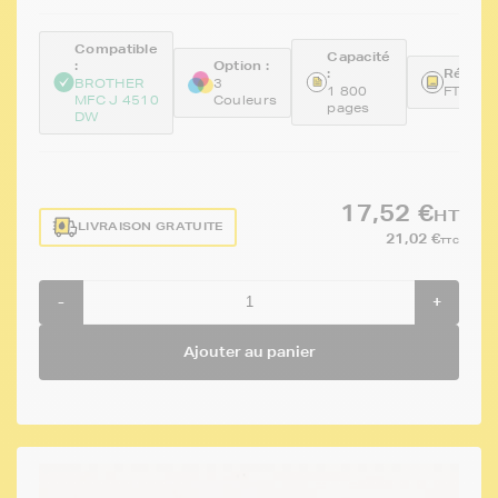
Compatible
Capacité
:
Option :
:
Référen
BROTHER
3
1 800
FTBLC
MFC J 4510
Couleurs
pages
DW
17,52 €
HT
LIVRAISON GRATUITE
21,02 €
TTC
-
+
Ajouter au panier