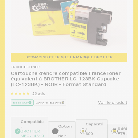
-69%
MOINS CHER QUE LA MARQUE BROTHER
FRANCE TONER
Cartouche d'encre compatible FranceToner
équivalent à BROTHER LC-123BK Cupcake
(LC-123BK) - NOIR - Format Standard
20 avis
Voir le produit
EN STOCK
GARANTIE 2 ANS
Compatible
Capacité
:
Option
:
Référence
:
BROTHER
600
FTBLC12
MFC J 4510
Noir