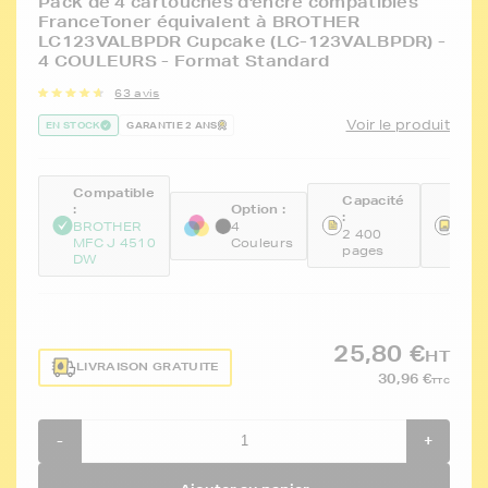
Pack de 4 cartouches d'encre compatibles
FranceToner équivalent à BROTHER
LC123VALBPDR Cupcake (LC-123VALBPDR) -
4 COULEURS - Format Standard
63 avis
Voir le produit
EN STOCK
GARANTIE 2 ANS
Compatible
Capacité
Réfé
:
Option :
:
:
BROTHER
4
2 400
FTB
MFC J 4510
Couleurs
pages
BKC
DW
25,80 €
HT
LIVRAISON GRATUITE
30,96 €
TTC
-
+