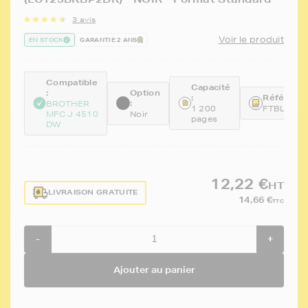
3 avis
Voir le produit
EN STOCK
GARANTIE 2 ANS
Compatible
Capacité
:
Option
:
Référence
:
BROTHER
1 200
FTBLC12
MFC J 4510
Noir
pages
DW
12,22 €
HT
LIVRAISON GRATUITE
14,66 €
TTC
-
+
Ajouter au panier