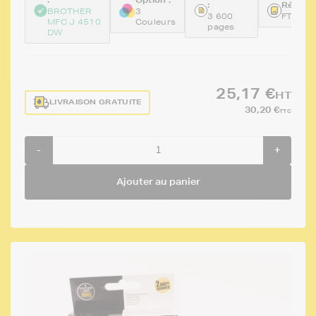
:
Référen
BROTHER
3
3 600
FTBLC
MFC J 4510
Couleurs
pages
DW
25,17 €
HT
LIVRAISON GRATUITE
30,20 €
TTC
-
+
Ajouter au panier