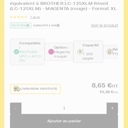
équivalent à BROTHER LC-125XLM Réveil
(LC-125XLM) - MAGENTA (rouge) - Format XL
1 avis
Voir le produit
EN STOCK
GARANTIE 2 ANS
Compatible
Capacité
:
Option :
:
Référen
BROTHER
Magenta
1 200
FTBLC1
MFC J 4510
(rouge)
pages
DW
8,65 €
HT
LIVRAISON GRATUITE
10,38 €
TTC
-
+
Ajouter au panier