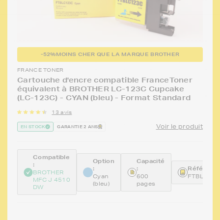
-52%
MOINS CHER QUE LA MARQUE BROTHER
FRANCE TONER
Cartouche d'encre compatible FranceToner
équivalent à BROTHER LC-123C Cupcake
(LC-123C) - CYAN (bleu) - Format Standard
13 avis
Voir le produit
EN STOCK
GARANTIE 2 ANS
Compatible
Option
Capacité
:
:
:
Référence
BROTHER
Cyan
600
FTBLC12
MFC J 4510
(bleu)
pages
DW