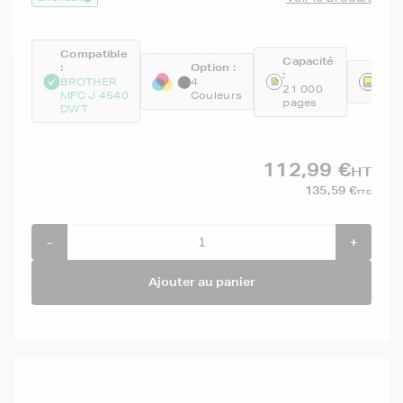
Compatible
Capacité
:
Option :
:
Réfé
BROTHER
4
21 000
GEN
MFC J 4540
Couleurs
pages
DWT
112,99 €
HT
135,59 €
TTC
-
+
Ajouter au panier