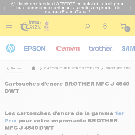
📦 Livraison standard O
FFERTE
en point de retrait pour
toute commande contenant au moins un produit de
marque FranceToner !
0
Retour
CARTOUCHE ENCRE BROTHER
BROTHER MFC
Cartouches d'encre
BROTHER MFC J 4540
DWT
Les cartouches d'encre de la gamme
1er
Prix
pour votre imprimante BROTHER
MFC J 4540 DWT