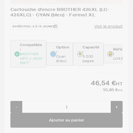
Cartouche d'encre BROTHER 426XL (LC-
426XLC) - CYAN (bleu) - Format XL
Voir le produit
EXPÉDITION : 6 À 15 JOURS
Compatible
Option
Capacité
:
Référenc
:
:
:
BROTHER
Cyan
5 000
MFC J 4540
LC426XL
(bleu)
pages
DWT
46,54 €
HT
55,85 €
TTC
-
+
Ajouter au panier