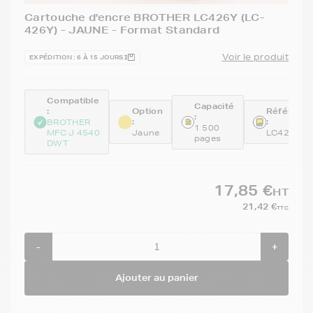
Cartouche d'encre BROTHER LC426Y (LC-
426Y) - JAUNE - Format Standard
Voir le produit
EXPÉDITION : 6 À 15 JOURS
Compatible
Capacité
:
Option
Référenc
:
:
:
BROTHER
1 500
MFC J 4540
Jaune
LC426Y
pages
DWT
17,85 €
HT
21,42 €
TTC
-
+
Ajouter au panier