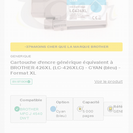
-37%
MOINS CHER QUE LA MARQUE BROTHER
GENERIQUE
Cartouche d'encre générique équivalent à
BROTHER 426XL (LC-426XLC) - CYAN (bleu) -
Format XL
Voir le produit
EN STOCK
Compatible
Option
Capacité
:
:
:
Référence
BROTHER
Cyan
5 000
GENELC4
MFC J 4540
(bleu)
pages
DWT