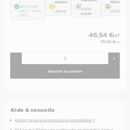
:
Option
Référenc
:
:
:
BROTHER
5 000
MFC J 4540
Jaune
LC426XLY
pages
DWT
46,54 €
HT
55,85 €
TTC
-
+
Ajouter au panier
Aide & conseils
Qu'est ce qu'une cartouche compatible ?
Est ce qu'utiliser une cartouche compatible risque