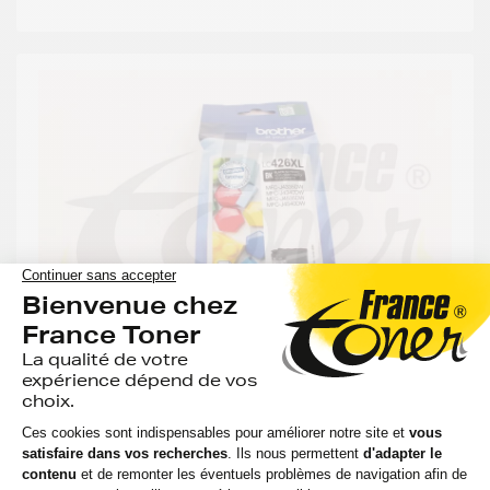
Cartouche d'encre BROTHER 426XL (LC-
426XLBK) - NOIR - Format XL
Voir le produit
EXPÉDITION : 6 À 15 JOURS