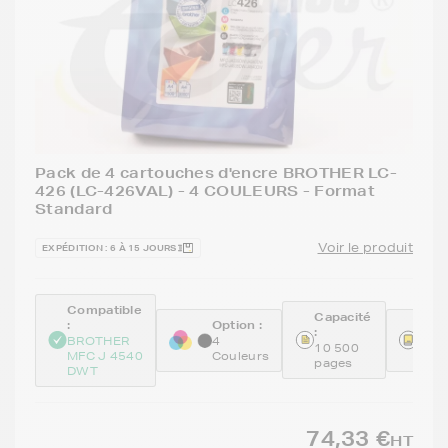
Pack de 4 cartouches d'encre BROTHER LC-
426 (LC-426VAL) - 4 COULEURS - Format
Standard
Voir le produit
EXPÉDITION : 6 À 15 JOURS
Compatible
Capacité
:
Option :
Réfé
:
:
BROTHER
4
10 500
MFC J 4540
Couleurs
LC4
pages
DWT
74,33 €
HT