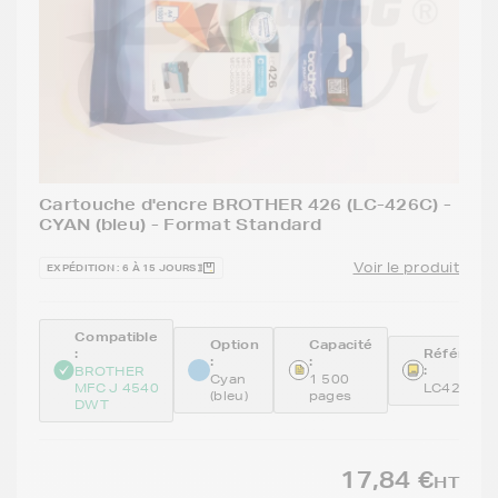
Cartouche d'encre BROTHER 426 (LC-426C) -
CYAN (bleu) - Format Standard
Voir le produit
EXPÉDITION : 6 À 15 JOURS
Compatible
Option
Capacité
:
Référenc
:
:
:
BROTHER
Cyan
1 500
MFC J 4540
LC426C
(bleu)
pages
DWT
17,84 €
HT