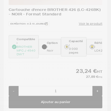
Cartouche d'encre BROTHER 426 (LC-426BK)
- NOIR - Format Standard
Voir le produit
EXPÉDITION : 6 À 15 JOURS
Compatible
Capacité
:
Option
Référenc
:
:
:
BROTHER
3 000
MFC J 4540
Noir
LC426BK
pages
DWT
23,24 €
HT
27,89 €
TTC
-
+
Ajouter au panier