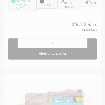
:
BROTHER
6 000
GENELC4
MFC J 4540
Noir
pages
DWT
29,12 €
HT
34,94 €
TTC
-
+
Ajouter au panier