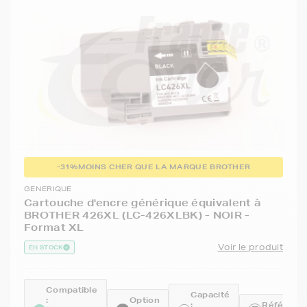
-31%
MOINS CHER QUE LA MARQUE BROTHER
GENERIQUE
Cartouche d'encre générique équivalent à
BROTHER 426XL (LC-426XLBK) - NOIR -
Format XL
Voir le produit
EN STOCK
Compatible
Capacité
:
Option
:
Référence