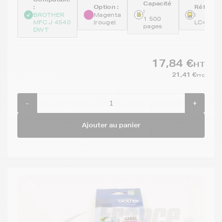
Capacité
:
Option :
Référen
:
:
BROTHER
Magenta
1 500
MFC J 4540
(rouge)
LC426M
pages
DWT
17,84 €
HT
21,41 €
TTC
-
+
Ajouter au panier