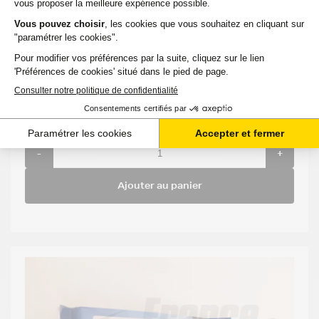
Compatible
Capacité
:
Option
:
Référence
:
BROTHER
6 000
LC426XL
MFC J 4540
Noir
pages
DWT
42,54 €
HT
51,05 €
TTC
-
+
Ajouter au panier