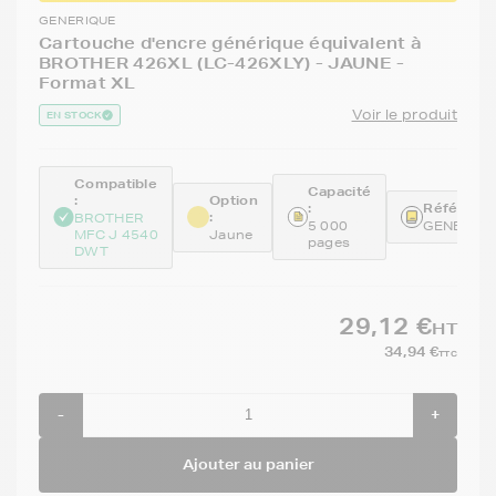
GENERIQUE
Cartouche d'encre générique équivalent à
BROTHER 426XL (LC-426XLY) - JAUNE -
Format XL
Voir le produit
EN STOCK
Compatible
Capacité
:
Option
:
Référence
:
BROTHER
5 000
GENELC4
MFC J 4540
Jaune
pages
DWT
29,12 €
HT
34,94 €
TTC
-
+
Ajouter au panier