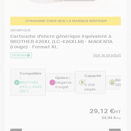
-37%
MOINS CHER QUE LA MARQUE BROTHER
GENERIQUE
Cartouche d'encre générique équivalent à
BROTHER 426XL (LC-426XLM) - MAGENTA
(rouge) - Format XL
Voir le produit
EN STOCK
Compatible
Capacité
:
Option :
:
Référen
BROTHER
Magenta
5 000
GENELC
MFC J 4540
(rouge)
pages
DWT
29,12 €
HT
34,94 €
TTC