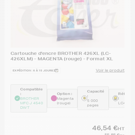
Cartouche d'encre BROTHER 426XL (LC-
426XLM) - MAGENTA (rouge) - Format XL
Voir le produit
EXPÉDITION : 6 À 15 JOURS
Compatible
Capacité
:
Option :
Référen
:
:
BROTHER
Magenta
5 000
MFC J 4540
(rouge)
LC426X
pages
DWT
46,54 €
HT
55,85 €