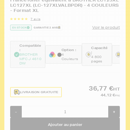
FranceToner équivalent à BROTHER LC125XL
LC127XL (LC-127XLVALBPDR) - 4 COULEURS
- Format XL
7 avis
Voir le produit
EN STOCK
GARANTIE 2 ANS
Compatible
Capacité
:
Option :
Réfé
:
BROTHER
4
FTB
4 800
MFC J 4610
Couleurs
BKC
pages
DW
36,77 €
HT
LIVRAISON GRATUITE
44,12 €
TTC
-
+
Ajouter au panier