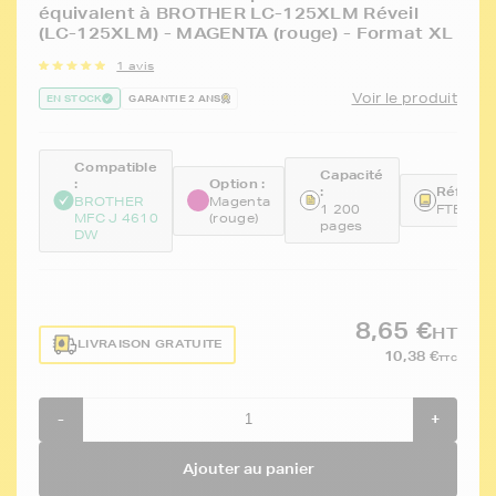
équivalent à BROTHER LC-125XLM Réveil
(LC-125XLM) - MAGENTA (rouge) - Format XL
1 avis
Voir le produit
EN STOCK
GARANTIE 2 ANS
Compatible
Capacité
:
Option :
:
Référen
BROTHER
Magenta
1 200
FTBLC1
MFC J 4610
(rouge)
pages
DW
8,65 €
HT
LIVRAISON GRATUITE
10,38 €
TTC
-
+
Ajouter au panier