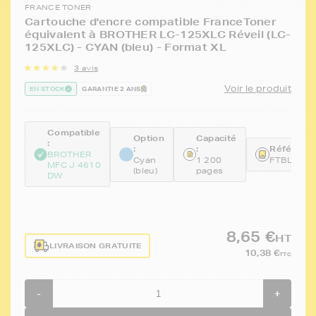
FRANCE TONER
Cartouche d'encre compatible FranceToner
équivalent à BROTHER LC-125XLC Réveil (LC-
125XLC) - CYAN (bleu) - Format XL
3 avis
Voir le produit
EN STOCK
GARANTIE 2 ANS
Compatible
Option
Capacité
:
:
:
Référence
BROTHER
Cyan
1 200
FTBLC12
MFC J 4610
(bleu)
pages
DW
8,65 €
HT
LIVRAISON GRATUITE
10,38 €
TTC
-
+