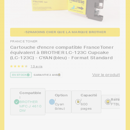
-52%
MOINS CHER QUE LA MARQUE BROTHER
FRANCE TONER
Cartouche d'encre compatible FranceToner
équivalent à BROTHER LC-123C Cupcake
(LC-123C) - CYAN (bleu) - Format Standard
13 avis
Voir le produit
EN STOCK
GARANTIE 2 ANS
Compatible
Option
Capacité
:
:
:
Référence
BROTHER
Cyan
600
FTBLC12
MFC J 4610
(bleu)
pages
DW