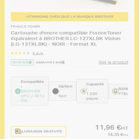
-57%
MOINS CHER QUE LA MARQUE BROTHER
FRANCE TONER
Cartouche d'encre compatible FranceToner
équivalent à BROTHER LC-127XLBK Violon
(LC-127XLBK) - NOIR - Format XL
6 avis
Voir le produit
EN STOCK
GARANTIE 2 ANS
Compatible
Capacité
:
Option
:
Référence
:
BROTHER
1 200
FTBLC12
MFC J 4610
Noir
pages
DW
11,96 €
HT
LIVRAISON GRATUITE
14,35 €
TTC