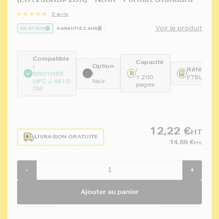
3 avis
Voir le produit
EN STOCK
GARANTIE 2 ANS
Compatible
Capacité
:
Option
:
Référence
:
BROTHER
1 200
FTBLC12
MFC J 4610
Noir
pages
DW
12,22 €
HT
LIVRAISON GRATUITE
14,66 €
TTC
-
+
Ajouter au panier