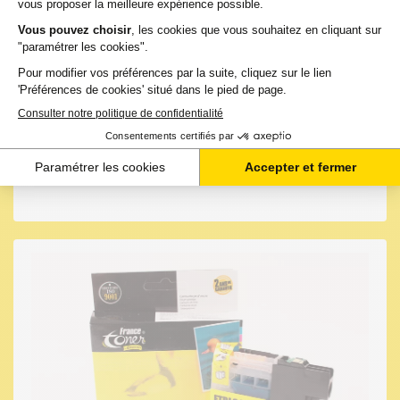
6,50 €
HT
LIVRAISON GRATUITE
7,80 €
TTC
-
+
Ajouter au panier