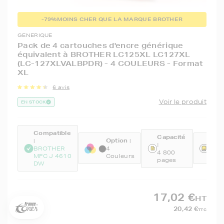
-79%
MOINS CHER QUE LA MARQUE BROTHER
GENERIQUE
Pack de 4 cartouches d'encre générique
équivalent à BROTHER LC125XL LC127XL
(LC-127XLVALBPDR) - 4 COULEURS - Format
XL
6 avis
Voir le produit
EN STOCK
Compatible
Capacité
:
Option :
Réfé
:
5€ offerts sur votre 1ère
BROTHER
4
GEN
4 800
commande !
MFC J 4610
Couleurs
BKC
pages
DW
5
€
Inscrivez-vous à notre newsletter, suivez notre actualité et
17,02 €
HT
bénéficiez immédiatement
d’une remise de 5€
sur votre 1ère
commande * !
20,42 €
TTC