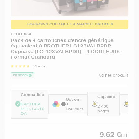
-84%
MOINS CHER QUE LA MARQUE BROTHER
GENERIQUE
Pack de 4 cartouches d'encre générique
équivalent à BROTHER LC123VALBPDR
Cupcake (LC-123VALBPDR) - 4 COULEURS -
Format Standard
33 avis
Voir le produit
EN STOCK
Compatible
Capacité
:
Option :
Réfé
:
BROTHER
4
GEN
2 400
MFC J 4610
Couleurs
BKC
pages
DW
9,62 €
HT