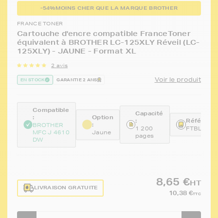
-54%
MOINS CHER QUE LA MARQUE BROTHER
FRANCE TONER
Cartouche d'encre compatible FranceToner
équivalent à BROTHER LC-125XLY Réveil (LC-
125XLY) - JAUNE - Format XL
2 avis
Voir le produit
EN STOCK
GARANTIE 2 ANS
Compatible
Capacité
:
Option
:
Référence
:
BROTHER
1 200
FTBLC125
MFC J 4610
Jaune
pages
DW
8,65 €
HT
LIVRAISON GRATUITE
10,38 €
TTC