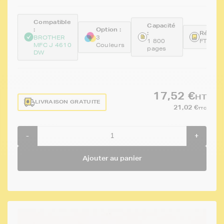
Compatible
Capacité
:
Option :
:
Référen
BROTHER
3
1 800
FTBLC
MFC J 4610
Couleurs
pages
DW
17,52 €
HT
LIVRAISON GRATUITE
21,02 €
TTC
-
+
Ajouter au panier