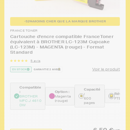
-52%
MOINS CHER QUE LA MARQUE BROTHER
FRANCE TONER
Cartouche d'encre compatible FranceToner
équivalent à BROTHER LC-123M Cupcake
(LC-123M) - MAGENTA (rouge) - Format
Standard
5 avis
Voir le produit
EN STOCK
GARANTIE 2 ANS
Compatible
Capacité
:
Option :
:
Référen
BROTHER
Magenta
600
FTBLC1
MFC J 4610
(rouge)
pages
DW