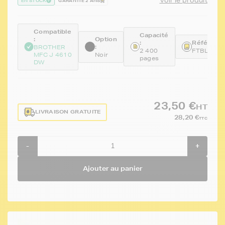
Voir le produit
EN STOCK
GARANTIE 2 ANS
Compatible
Capacité
:
Option
:
Référence
:
BROTHER
2 400
FTBLC12
MFC J 4610
Noir
pages
DW
23,50 €
HT
LIVRAISON GRATUITE
28,20 €
TTC
-
+
Ajouter au panier