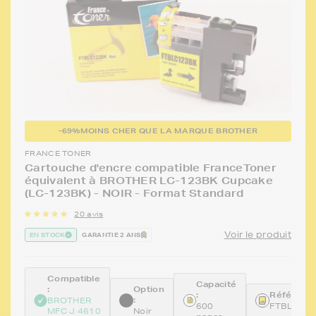
-69%
MOINS CHER QUE LA MARQUE BROTHER
FRANCE TONER
Cartouche d'encre compatible FranceToner
équivalent à BROTHER LC-123BK Cupcake
(LC-123BK) - NOIR - Format Standard
20 avis
Voir le produit
EN STOCK
GARANTIE 2 ANS
Compatible
Capacité
:
Option
:
Référence
:
BROTHER
600
FTBLC12
MFC J 4610
Noir