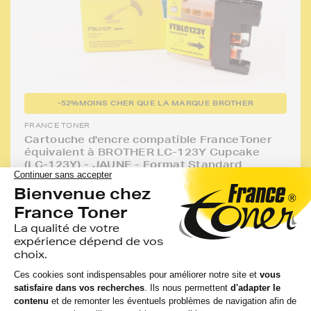
-52%
MOINS CHER QUE LA MARQUE BROTHER
FRANCE TONER
Cartouche d'encre compatible FranceToner
équivalent à BROTHER LC-123Y Cupcake
(LC-123Y) - JAUNE - Format Standard
6 avis
Voir le produit
EN STOCK
GARANTIE 2 ANS
Compatible
Capacité
:
Option
Référenc
:
:
:
BROTHER
600
MFC J 4610
Jaune
FTBLC12
pages
DW