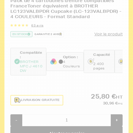
Pack de 4 cartouches d'encre compatibles
FranceToner équivalent à BROTHER
LC123VALBPDR Cupcake (LC-123VALBPDR) -
4 COULEURS - Format Standard
63 avis
Voir le produit
EN STOCK
GARANTIE 2 ANS
Compatible
Capacité
Réfé
:
Option :
:
:
BROTHER
4
2 400
FTB
MFC J 4610
Couleurs
pages
BKC
DW
25,80 €
HT
LIVRAISON GRATUITE
30,96 €
TTC
-
+