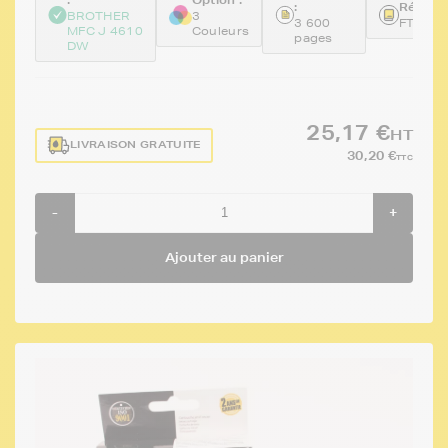
:
Référen
BROTHER
3
3 600
FTBLC
MFC J 4610
Couleurs
pages
DW
25,17 €
HT
LIVRAISON GRATUITE
30,20 €
TTC
-
+
Ajouter au panier