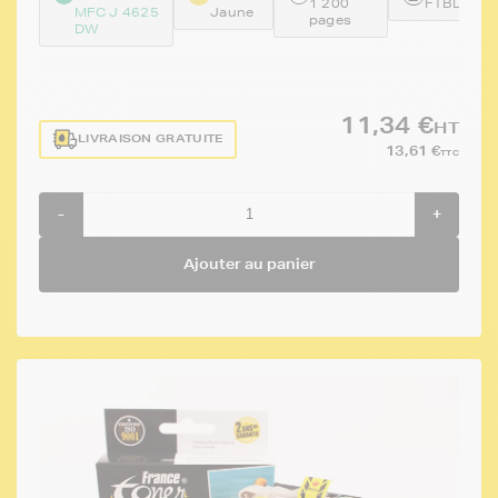
1 200
FTBLC225
MFC J 4625
Jaune
pages
DW
11,34 €
HT
LIVRAISON GRATUITE
13,61 €
TTC
-
+
Ajouter au panier