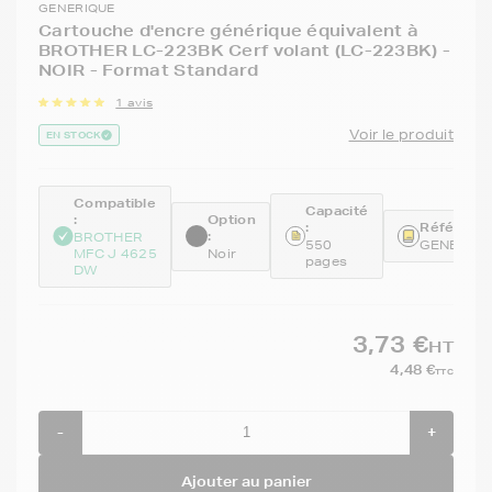
GENERIQUE
Cartouche d'encre générique équivalent à
BROTHER LC-223BK Cerf volant (LC-223BK) -
NOIR - Format Standard
1 avis
Voir le produit
EN STOCK
Compatible
Capacité
:
Option
:
Référence
:
BROTHER
550
GENELC2
MFC J 4625
Noir
pages
DW
3,73 €
HT
4,48 €
TTC
-
+
Ajouter au panier