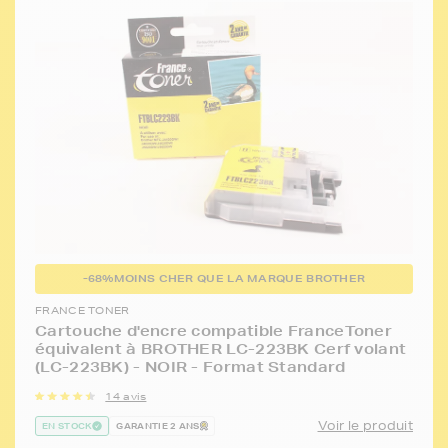
-68%
MOINS CHER QUE LA MARQUE BROTHER
FRANCE TONER
Cartouche d'encre compatible FranceToner
équivalent à BROTHER LC-223BK Cerf volant
(LC-223BK) - NOIR - Format Standard
14 avis
Voir le produit
EN STOCK
GARANTIE 2 ANS