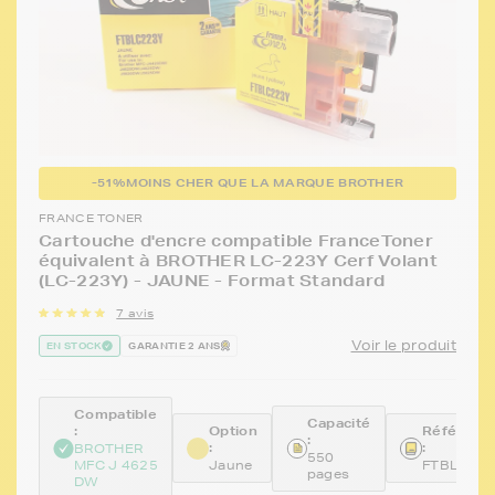
-51%
MOINS CHER QUE LA MARQUE BROTHER
FRANCE TONER
Cartouche d'encre compatible FranceToner
équivalent à BROTHER LC-223Y Cerf Volant
(LC-223Y) - JAUNE - Format Standard
7 avis
Voir le produit
EN STOCK
GARANTIE 2 ANS
Compatible
Capacité
:
Option
Référenc
:
:
:
BROTHER
550
MFC J 4625
Jaune
FTBLC22
pages
DW