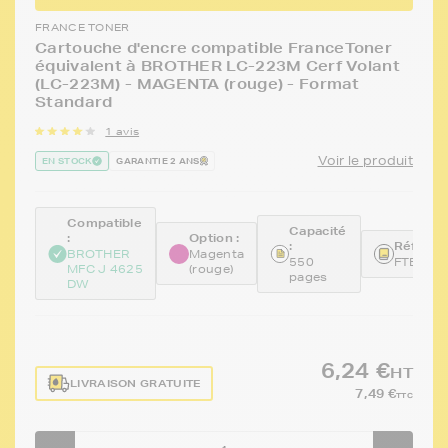
FRANCE TONER
Cartouche d'encre compatible FranceToner
équivalent à BROTHER LC-223M Cerf Volant
(LC-223M) - MAGENTA (rouge) - Format
Standard
1 avis
Voir le produit
EN STOCK
GARANTIE 2 ANS
Compatible
Capacité
:
Option :
:
Référen
BROTHER
Magenta
550
FTBLC2
MFC J 4625
(rouge)
pages
DW
6,24 €
HT
LIVRAISON GRATUITE
7,49 €
TTC