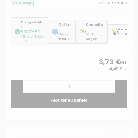
Voir le produit
EN STOCK
Compatible
Option
Capacité
:
:
:
Référence
BROTHER
Cyan
550
GENELC2
MFC J 4625
(bleu)
pages
DW
3,73 €
HT
4,48 €
TTC
-
+
Ajouter au panier