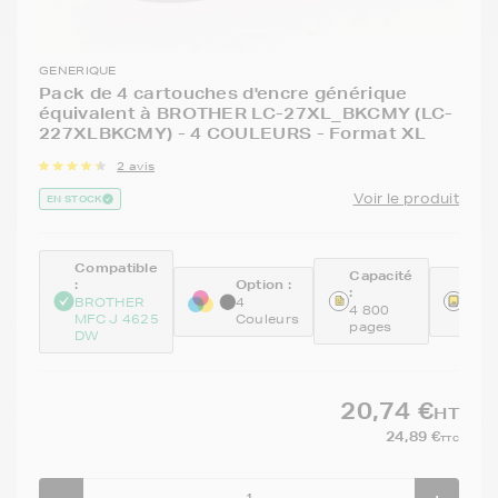
GENERIQUE
Pack de 4 cartouches d'encre générique
équivalent à BROTHER LC-27XL_BKCMY (LC-
227XLBKCMY) - 4 COULEURS - Format XL
2 avis
Voir le produit
EN STOCK
Compatible
Capacité
:
Option :
Réfé
:
BROTHER
4
GEN
4 800
MFC J 4625
Couleurs
KCM
pages
DW
20,74 €
HT
24,89 €
TTC