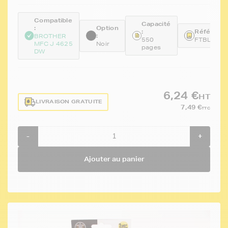
Compatible
Capacité
:
Option
:
Référence
:
BROTHER
550
FTBLC22
MFC J 4625
Noir
pages
DW
6,24 €
HT
LIVRAISON GRATUITE
7,49 €
TTC
-
+
Ajouter au panier