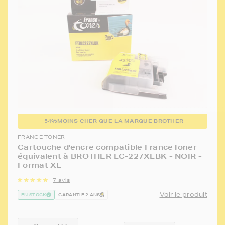
-54%
MOINS CHER QUE LA MARQUE BROTHER
FRANCE TONER
Cartouche d'encre compatible FranceToner
équivalent à BROTHER LC-227XLBK - NOIR -
Format XL
7 avis
Voir le produit
EN STOCK
GARANTIE 2 ANS