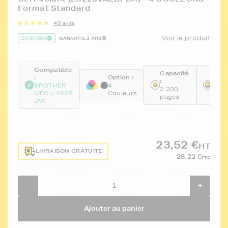
Format Standard
49 avis
Voir le produit
EN STOCK
GARANTIE 2 ANS
Compatible
Capacité
Réfé
:
Option :
:
:
BROTHER
4
2 200
FTB
MFC J 4625
Couleurs
pages
KCM
DW
23,52 €
HT
LIVRAISON GRATUITE
28,22 €
TTC
-
+
Ajouter au panier