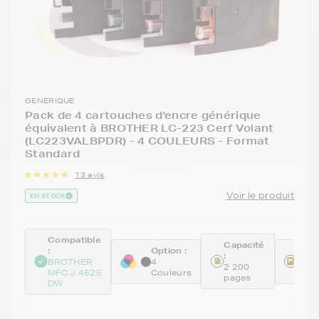
GENERIQUE
Pack de 4 cartouches d'encre générique
équivalent à BROTHER LC-223 Cerf Volant
(LC223VALBPDR) - 4 COULEURS - Format
Standard
13 avis
Voir le produit
EN STOCK
Compatible
Capacité
:
Option :
Réfé
:
BROTHER
4
GEN
2 200
MFC J 4625
Couleurs
BKC
pages
DW