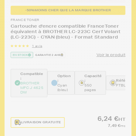
-50%
MOINS CHER QUE LA MARQUE BROTHER
FRANCE TONER
Cartouche d'encre compatible FranceToner
équivalent à BROTHER LC-223C Cerf Volant
(LC-223C) - CYAN (bleu) - Format Standard
1 avis
Voir le produit
EN STOCK
GARANTIE 2 ANS
Compatible
Option
Capacité
:
:
:
Référence
BROTHER
Cyan
550
FTBLC22
MFC J 4625
(bleu)
pages
DW
6,24 €
HT
LIVRAISON GRATUITE
7,49 €
TTC