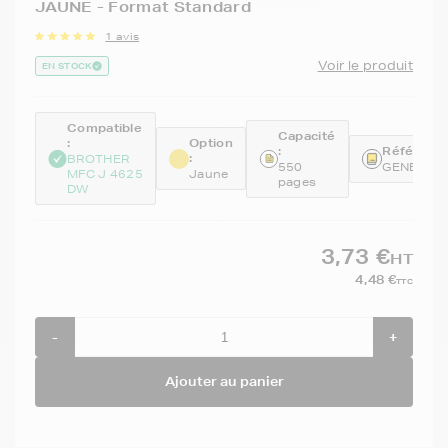
JAUNE - Format Standard
1 avis
Voir le produit
EN STOCK
Compatible
Capacité
:
Option
:
Référence
:
BROTHER
550
GENELC2
MFC J 4625
Jaune
pages
DW
3,73 €
HT
4,48 €
TTC
-
+
Ajouter au panier