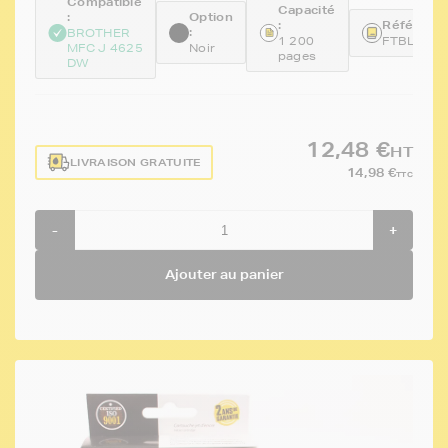
Compatible
Capacité
:
Option
:
Référence
:
BROTHER
1 200
FTBLC22
MFC J 4625
Noir
pages
DW
12,48 €
HT
LIVRAISON GRATUITE
14,98 €
TTC
-
+
Ajouter au panier