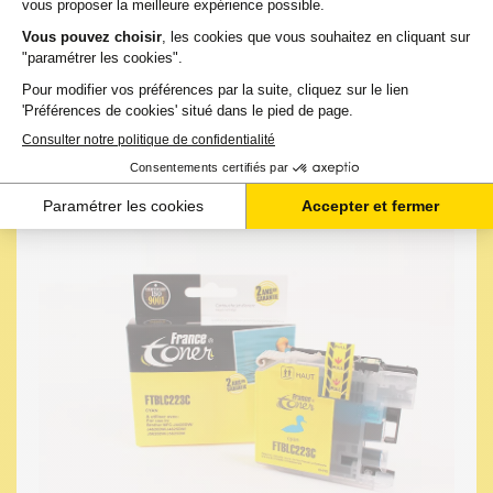
13,61 €
TTC
-
+
Ajouter au panier