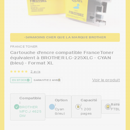
-34%
MOINS CHER QUE LA MARQUE BROTHER
FRANCE TONER
Cartouche d'encre compatible FranceToner
équivalent à BROTHER LC-225XLC - CYAN
(bleu) - Format XL
2 avis
Voir le produit
EN STOCK
GARANTIE 2 ANS
Compatible
Option
Capacité
:
:
:
Référence
BROTHER
Cyan
1 200
FTBLC22
MFC J 4625
(bleu)
pages
DW