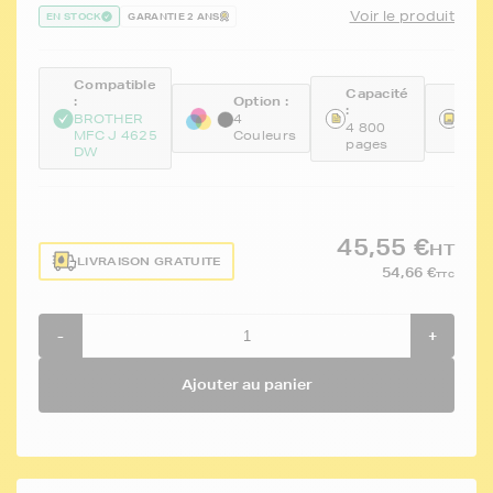
Voir le produit
EN STOCK
GARANTIE 2 ANS
Compatible
Capacité
:
Option :
Réfé
:
BROTHER
4
FTB
4 800
MFC J 4625
Couleurs
KCM
pages
DW
45,55 €
HT
LIVRAISON GRATUITE
54,66 €
TTC
-
+
Ajouter au panier