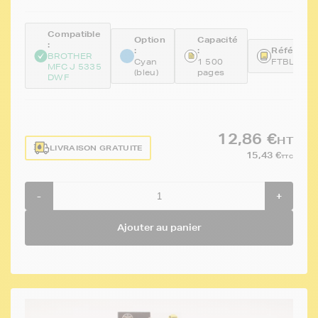
Compatible
Option
Capacité
:
:
:
Référence
BROTHER
Cyan
1 500
FTBLC32
MFC J 5335
(bleu)
pages
DWF
12,86 €
HT
LIVRAISON GRATUITE
15,43 €
TTC
-
+
Ajouter au panier