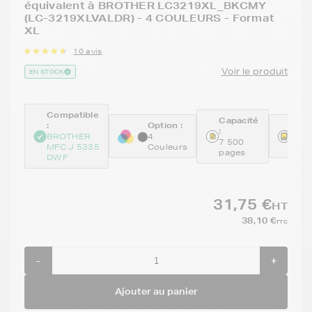
équivalent à BROTHER LC3219XL_BKCMY
(LC-3219XLVALDR) - 4 COULEURS - Format
XL
10 avis
Voir le produit
EN STOCK
Compatible
Capacité
:
Option :
Réfé
:
BROTHER
4
GEN
7 500
MFC J 5335
Couleurs
KCM
pages
DWF
31,75 €
HT
38,10 €
TTC
-
+
Ajouter au panier