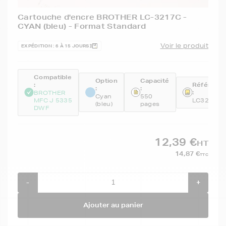
Cartouche d'encre BROTHER LC-3217C -
CYAN (bleu) - Format Standard
Voir le produit
EXPÉDITION : 6 À 15 JOURS
Compatible
Option
Capacité
:
Référenc
:
:
:
BROTHER
Cyan
550
MFC J 5335
LC3217C
(bleu)
pages
DWF
12,39 €
HT
14,87 €
TTC
-
+
Ajouter au panier