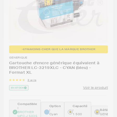
-61%
MOINS CHER QUE LA MARQUE BROTHER
GENERIQUE
Cartouche d'encre générique équivalent à
BROTHER LC-3219XLC - CYAN (bleu) -
Format XL
3 avis
Voir le produit
EN STOCK
Compatible
Option
Capacité
:
:
:
Référence
BROTHER
Cyan
1 500
GENELC3
MFC J 5335