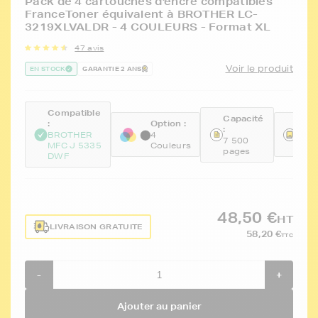
Pack de 4 cartouches d'encre compatibles
FranceToner équivalent à BROTHER LC-
3219XLVALDR - 4 COULEURS - Format XL
47 avis
Voir le produit
EN STOCK
GARANTIE 2 ANS
Compatible
Capacité
:
Option :
Réfé
:
BROTHER
4
FTB
7 500
MFC J 5335
Couleurs
KCM
pages
DWF
48,50 €
HT
LIVRAISON GRATUITE
58,20 €
TTC
-
+
Ajouter au panier