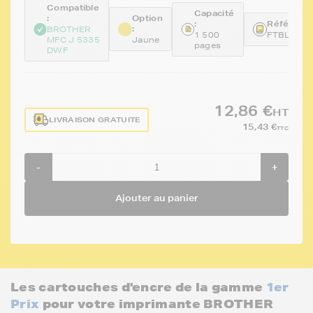
Compatible
Capacité
:
Option
:
Référence
:
BROTHER
1 500
FTBLC321
MFC J 5335
Jaune
pages
DWF
12,86 €
HT
LIVRAISON GRATUITE
15,43 €
TTC
-
+
Ajouter au panier
Les cartouches d'encre de la gamme
1er
Prix
pour votre imprimante BROTHER