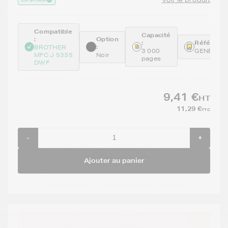
Compatible
Capacité
:
Option
:
Référence
:
BROTHER
3 000
GENELC3
MFC J 5335
Noir
pages
DWF
9,41 €
HT
11,29 €
TTC
-
+
Ajouter au panier