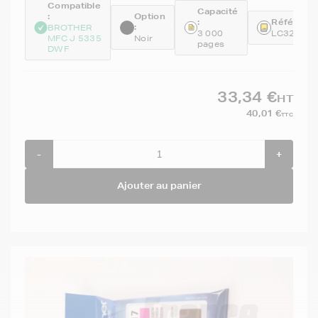
Compatible
Capacité
:
Option
:
Référence
:
BROTHER
3 000
LC3219X
MFC J 5335
Noir
pages
DWF
33,34 €
HT
40,01 €
TTC
-
+
Ajouter au panier