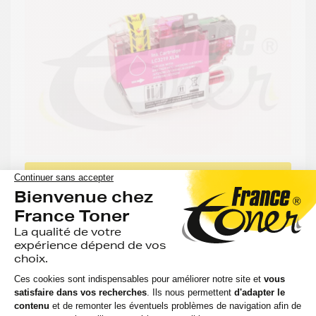
-61%
MOINS CHER QUE LA MARQUE BROTHER
GENERIQUE
Cartouche d'encre générique équivalent à
BROTHER LC-3219XLM - MAGENTA (rouge) -
Format XL
2 avis
Voir le produit
EN STOCK