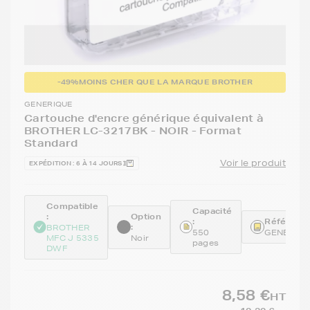
-49%
MOINS CHER QUE LA MARQUE BROTHER
GENERIQUE
Cartouche d'encre générique équivalent à
BROTHER LC-3217BK - NOIR - Format
Standard
Voir le produit
EXPÉDITION : 6 À 14 JOURS
Compatible
Capacité
:
Option
:
Référence
:
BROTHER
550
GENELC3
MFC J 5335
Noir
pages
DWF
8,58 €
HT