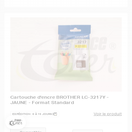
5€ offerts sur votre 1ère
commande !
Cartouche d'encre BROTHER LC-3217Y -
JAUNE - Format Standard
5
€
Inscrivez-vous à notre newsletter, suivez notre actualité et
Voir le produit
EXPÉDITION : 6 À 15 JOURS
bénéficiez immédiatement
d’une remise de 5€
sur votre 1ère
commande * !