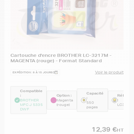
Cartouche d'encre BROTHER LC-3217M -
MAGENTA (rouge) - Format Standard
Voir le produit
EXPÉDITION : 6 À 15 JOURS
Compatible
Capacité
:
Option :
Référen
:
:
BROTHER
Magenta
550
MFC J 5335
(rouge)
LC3217
pages
DWF
12,39 €
HT