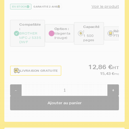
Voir le produit
EN STOCK
GARANTIE 2 ANS
Compatible
Capacité
:
Option :
:
Référen
BROTHER
Magenta
1 500
FTBLC3
MFC J 5335
(rouge)
pages
DWF
12,86 €
HT
LIVRAISON GRATUITE
15,43 €
TTC
-
+
Ajouter au panier