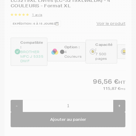
LC3219XL Livres (LC-3219XLVALDR) - 4
COULEURS - Format XL
1 avis
Voir le produit
EXPÉDITION : 6 À 15 JOURS
Compatible
Capacité
:
Option :
:
Réfé
BROTHER
4
7 500
LC3
MFC J 5335
Couleurs
pages
DWF
96,56 €
HT
115,87 €
TTC
-
+
Ajouter au panier