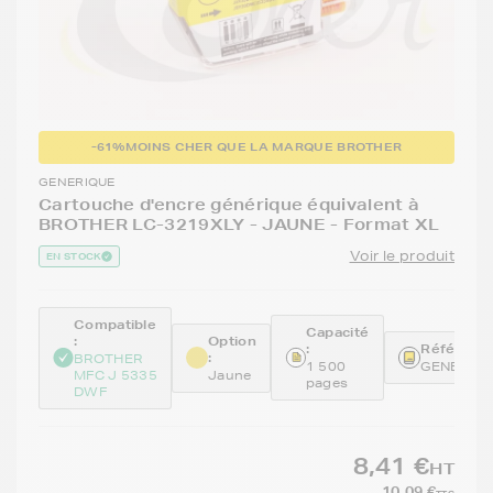
-61%
MOINS CHER QUE LA MARQUE BROTHER
GENERIQUE
Cartouche d'encre générique équivalent à
BROTHER LC-3219XLY - JAUNE - Format XL
Voir le produit
EN STOCK
Compatible
Capacité
:
Option
:
Référence
:
BROTHER
1 500
GENELC3
MFC J 5335
Jaune
pages
DWF
8,41 €
HT
10,09 €