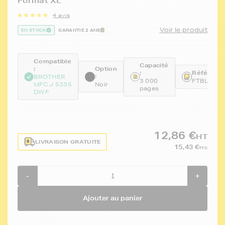
Format XL
4 avis
Voir le produit
EN STOCK
GARANTIE 2 ANS
Compatible
Capacité
:
Option
:
Référence
:
BROTHER
3 000
FTBLC32
MFC J 5335
Noir
pages
DWF
12,86 €
HT
LIVRAISON GRATUITE
15,43 €
TTC
-
+
Ajouter au panier