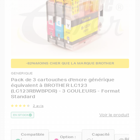
-82%
MOINS CHER QUE LA MARQUE BROTHER
GENERIQUE
Pack de 3 cartouches d'encre générique
équivalent à BROTHER LC123
(LC123RBWBPDR) - 3 COULEURS - Format
Standard
2 avis
Voir le produit
EN STOCK
Compatible
Capacité
Option :
:
:
Référen