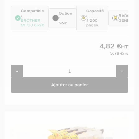
Compatible
Capacité
Option
:
:
Référence
:
BROTHER
1 200
GENELC1
Noir
MFC J 6520
pages
4,82 €
HT
5,78 €
TTC
-
+
Ajouter au panier