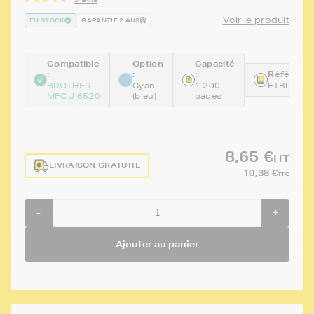
Voir le produit
EN STOCK
GARANTIE 2 ANS
Compatible
Option
Capacité
:
:
:
Référence
BROTHER
Cyan
1 200
FTBLC12
MFC J 6520
(bleu)
pages
8,65 €
HT
LIVRAISON GRATUITE
10,38 €
TTC
-
+
Ajouter au panier