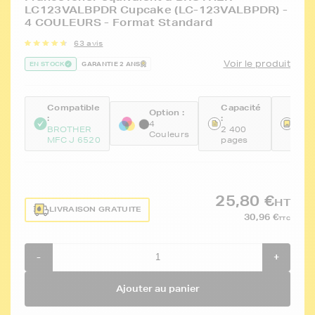
LC123VALBPDR Cupcake (LC-123VALBPDR) -
4 COULEURS - Format Standard
63 avis
Voir le produit
EN STOCK
GARANTIE 2 ANS
Compatible
Capacité
Réfé
Option :
:
:
:
4
BROTHER
2 400
FTB
Couleurs
MFC J 6520
pages
BKC
25,80 €
HT
LIVRAISON GRATUITE
30,96 €
TTC
-
+
Ajouter au panier