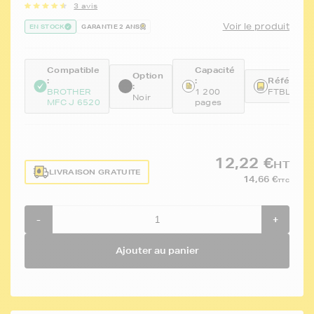
3 avis
Voir le produit
EN STOCK
GARANTIE 2 ANS
Compatible
Capacité
Option
:
:
Référence
:
BROTHER
1 200
FTBLC12
Noir
MFC J 6520
pages
12,22 €
HT
LIVRAISON GRATUITE
14,66 €
TTC
-
+
Ajouter au panier