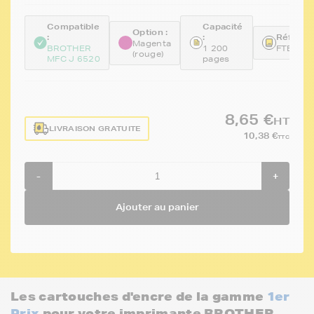
Compatible
Capacité
Option :
:
:
Référen
Magenta
BROTHER
1 200
FTBLC1
(rouge)
MFC J 6520
pages
8,65 €
HT
LIVRAISON GRATUITE
10,38 €
TTC
-
+
Ajouter au panier
Les cartouches d'encre de la gamme
1er
Prix
pour votre imprimante BROTHER