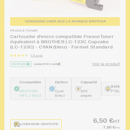
-52%
MOINS CHER QUE LA MARQUE BROTHER
FRANCE TONER
Cartouche d'encre compatible FranceToner
équivalent à BROTHER LC-123C Cupcake
(LC-123C) - CYAN (bleu) - Format Standard
13 avis
Voir le produit
EN STOCK
GARANTIE 2 ANS
Compatible
Option
Capacité
:
:
:
Référence
BROTHER
Cyan
600
FTBLC12
MFC J 6520
(bleu)
pages
6,50 €
HT
LIVRAISON GRATUITE
7,80 €
TTC