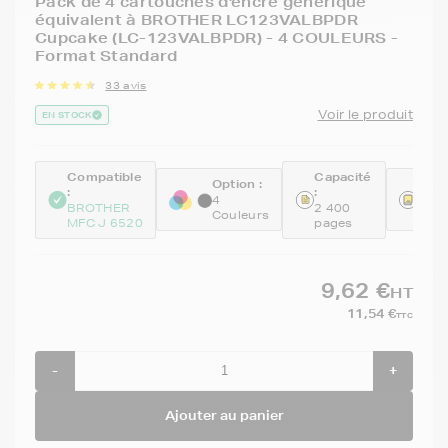
Pack de 4 cartouches d'encre générique
équivalent à BROTHER LC123VALBPDR
Cupcake (LC-123VALBPDR) - 4 COULEURS -
Format Standard
33 avis
Voir le produit
EN STOCK
Compatible
Capacité
Option :
Réfé
:
:
4
GEN
BROTHER
2 400
Couleurs
BKC
MFC J 6520
pages
9,62 €
HT
11,54 €
TTC
-
+
Ajouter au panier