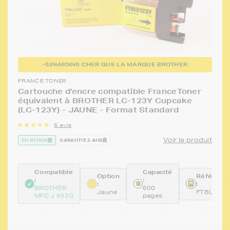
-52%
MOINS CHER QUE LA MARQUE BROTHER
FRANCE TONER
Cartouche d'encre compatible FranceToner
équivalent à BROTHER LC-123Y Cupcake
(LC-123Y) - JAUNE - Format Standard
6 avis
Voir le produit
EN STOCK
GARANTIE 2 ANS
Compatible
Capacité
Option
Référenc
:
:
:
:
BROTHER
600
Jaune
FTBLC12
MFC J 6520
pages