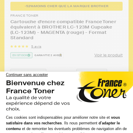
-52%
MOINS CHER QUE LA MARQUE BROTHER
FRANCE TONER
Cartouche d'encre compatible FranceToner
équivalent à BROTHER LC-123M Cupcake
(LC-123M) - MAGENTA (rouge) - Format
Standard
5 avis
Voir le produit
EN STOCK
GARANTIE 2 ANS
Compatible
Capacité
Option :
:
:
Référen
Magenta
BROTHER
600
FTBLC1
(rouge)
MFC J 6520
pages
6,50 €
HT
LIVRAISON GRATUITE
7,80 €
TTC