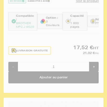
Voir le produit
EN STOCK
GARANTIE 2 ANS
Compatible
Capacité
Option :
:
:
Référen
3
BROTHER
1 800
FTBLC
Couleurs
MFC J 6520
pages
17,52 €
HT
LIVRAISON GRATUITE
21,02 €
TTC
-
+
Ajouter au panier