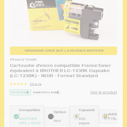
-69%
MOINS CHER QUE LA MARQUE BROTHER
FRANCE TONER
Cartouche d'encre compatible FranceToner
équivalent à BROTHER LC-123BK Cupcake
(LC-123BK) - NOIR - Format Standard
20 avis
Voir le produit
EN STOCK
GARANTIE 2 ANS
Compatible
Capacité
Option
:
:
Référence
:
BROTHER
600
FTBLC12
Noir
MFC J 6520
pages