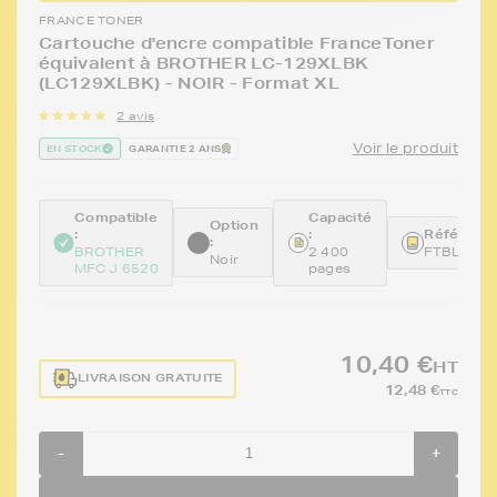
FRANCE TONER
Cartouche d'encre compatible FranceToner
équivalent à BROTHER LC-129XLBK
(LC129XLBK) - NOIR - Format XL
2 avis
Voir le produit
EN STOCK
GARANTIE 2 ANS
Compatible
Capacité
Option
:
:
Référence
:
BROTHER
2 400
FTBLC12
Noir
MFC J 6520
pages
10,40 €
HT
LIVRAISON GRATUITE
12,48 €
TTC
-
+