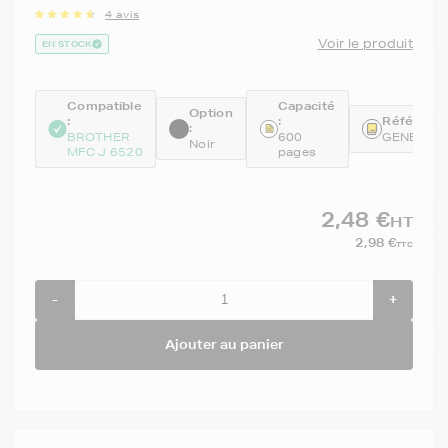
4 avis
Voir le produit
EN STOCK
Compatible
Capacité
Option
:
:
Référence
:
BROTHER
600
GENELC1
Noir
MFC J 6520
pages
2,48 €
HT
2,98 €
TTC
-
+
Ajouter au panier