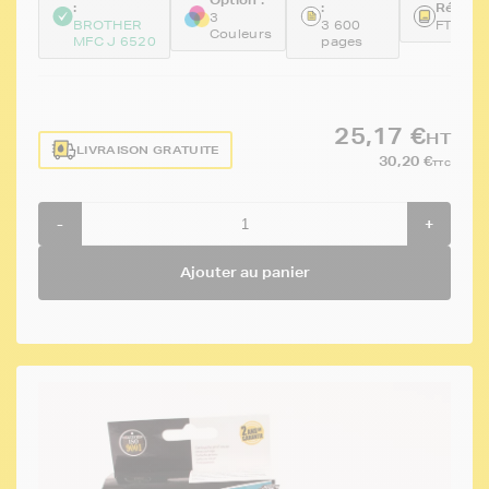
:
:
Référen
3
BROTHER
3 600
FTBLC
Couleurs
MFC J 6520
pages
25,17 €
HT
LIVRAISON GRATUITE
30,20 €
TTC
-
+
Ajouter au panier