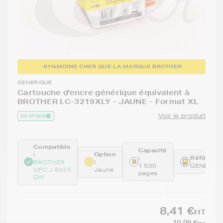
-61%
MOINS CHER QUE LA MARQUE BROTHER
GENERIQUE
Cartouche d'encre générique équivalent à
BROTHER LC-3219XLY - JAUNE - Format XL
Voir le produit
EN STOCK
Compatible
Capacité
:
Option
:
Référence
:
BROTHER
1 500
GENELC3
MFC J 6935
Jaune
pages
DW
8,41 €
HT
10,09 €