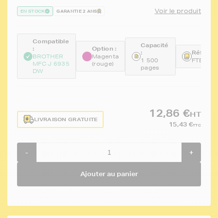
Voir le produit
EN STOCK
GARANTIE 2 ANS
Compatible
Capacité
:
Option :
:
Référen
BROTHER
Magenta
1 500
FTBLC3
MFC J 6935
(rouge)
pages
DW
12,86 €
HT
LIVRAISON GRATUITE
15,43 €
TTC
-
+
Ajouter au panier