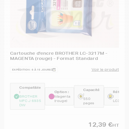
Cartouche d'encre BROTHER LC-3217M -
MAGENTA (rouge) - Format Standard
Voir le produit
EXPÉDITION : 6 À 15 JOURS
Compatible
Capacité
:
Option :
Référen
:
:
BROTHER
Magenta
550
MFC J 6935
(rouge)
LC3217
pages
DW
12,39 €
HT