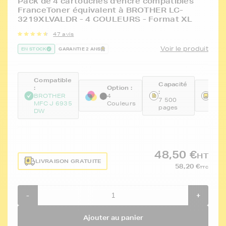
Pack de 4 cartouches d'encre compatibles
FranceToner équivalent à BROTHER LC-
3219XLVALDR - 4 COULEURS - Format XL
47 avis
Voir le produit
EN STOCK
GARANTIE 2 ANS
Compatible
Capacité
:
Option :
Réfé
:
BROTHER
4
FTB
7 500
MFC J 6935
Couleurs
KCM
pages
DW
48,50 €
HT
LIVRAISON GRATUITE
58,20 €
TTC
-
+
Ajouter au panier