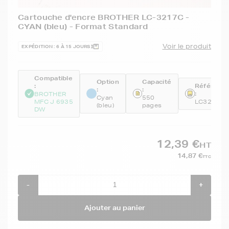
Cartouche d'encre BROTHER LC-3217C -
CYAN (bleu) - Format Standard
Voir le produit
EXPÉDITION : 6 À 15 JOURS
Compatible
Option
Capacité
:
Référenc
:
:
:
BROTHER
Cyan
550
MFC J 6935
LC3217C
(bleu)
pages
DW
12,39 €
HT
14,87 €
TTC
-
+
Ajouter au panier