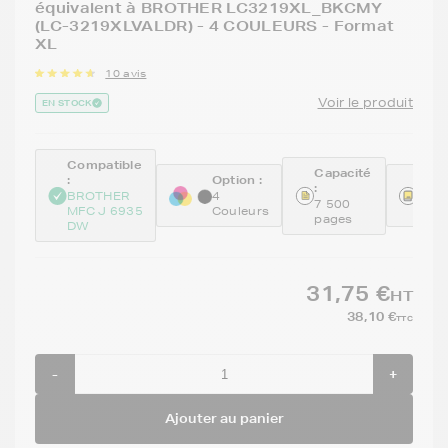
équivalent à BROTHER LC3219XL_BKCMY
(LC-3219XLVALDR) - 4 COULEURS - Format
XL
10 avis
Voir le produit
EN STOCK
Compatible
Capacité
:
Option :
Réfé
:
BROTHER
4
GEN
7 500
MFC J 6935
Couleurs
KCM
pages
DW
31,75 €
HT
38,10 €
TTC
-
+
Ajouter au panier