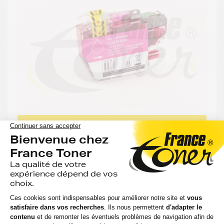
-61%
MOINS CHER QUE LA MARQUE BROTHER
GENERIQUE
Cartouche d'encre générique équivalent à
BROTHER LC-3219XLM - MAGENTA (rouge) -
Format XL
2 avis
Voir le produit
EN STOCK