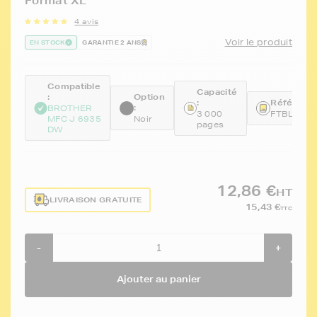
Format XL
4 avis
Voir le produit
EN STOCK
GARANTIE 2 ANS
Compatible
Capacité
:
Option
:
Référence
:
BROTHER
3 000
FTBLC32
MFC J 6935
Noir
pages
DW
12,86 €
HT
LIVRAISON GRATUITE
15,43 €
TTC
-
+
Ajouter au panier