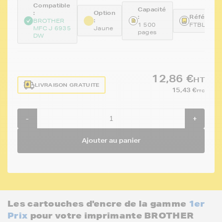
Compatible
Capacité
:
Option
:
Référence
:
BROTHER
1 500
FTBLC321
MFC J 6935
Jaune
pages
DW
12,86 €
HT
LIVRAISON GRATUITE
15,43 €
TTC
-
+
Ajouter au panier
Les cartouches d'encre de la gamme
1er
Prix
pour votre imprimante BROTHER