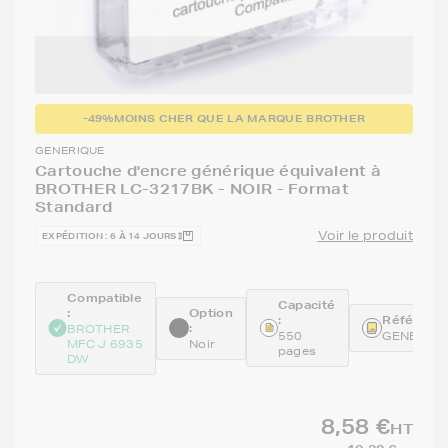
-49%
MOINS CHER QUE LA MARQUE BROTHER
GENERIQUE
Cartouche d'encre générique équivalent à
BROTHER LC-3217BK - NOIR - Format
Standard
Voir le produit
EXPÉDITION : 6 À 14 JOURS
Compatible
Capacité
:
Option
:
Référence
:
BROTHER
550
GENELC3
MFC J 6935
Noir
pages
DW
8,58 €
HT