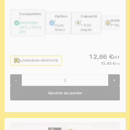
Compatible
Option
Capacité
:
:
:
Référence
BROTHER
Cyan
1 500
FTBLC32
MFC J 6935
(bleu)
pages
DW
12,86 €
HT
LIVRAISON GRATUITE
15,43 €
TTC
-
+
Ajouter au panier