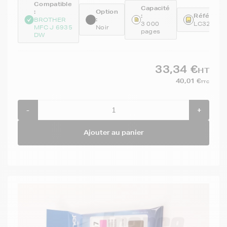
Compatible
Capacité
:
Option
:
Référence
:
BROTHER
3 000
LC3219X
MFC J 6935
Noir
pages
DW
33,34 €
HT
40,01 €
TTC
-
+
Ajouter au panier