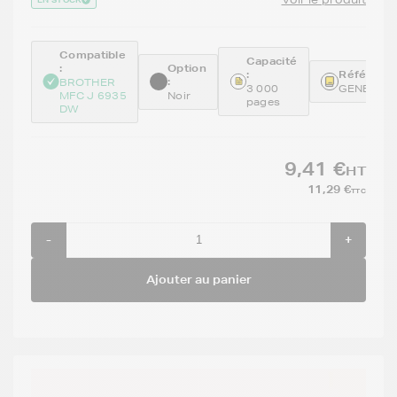
Compatible
Capacité
:
Option
:
Référence
:
BROTHER
3 000
GENELC3
MFC J 6935
Noir
pages
DW
9,41 €
HT
11,29 €
TTC
-
+
Ajouter au panier