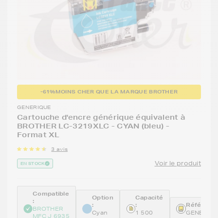
-61%
MOINS CHER QUE LA MARQUE BROTHER
GENERIQUE
Cartouche d'encre générique équivalent à
BROTHER LC-3219XLC - CYAN (bleu) -
Format XL
3 avis
Voir le produit
EN STOCK
Compatible
Option
Capacité
:
:
:
Référence
BROTHER
Cyan
1 500
GENELC3
MFC J 6935