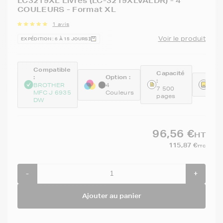
LC3219XL Livres (LC-3219XLVALDR) - 4
COULEURS - Format XL
1 avis
Voir le produit
EXPÉDITION : 6 À 15 JOURS
Compatible
Capacité
:
Option :
:
Réfé
BROTHER
4
7 500
LC3
MFC J 6935
Couleurs
pages
DW
96,56 €
HT
115,87 €
TTC
-
+
Ajouter au panier