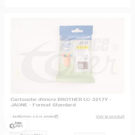
5€ offerts sur votre 1ère
commande !
Cartouche d'encre BROTHER LC-3217Y -
JAUNE - Format Standard
5
€
Inscrivez-vous à notre newsletter, suivez notre actualité et
Voir le produit
EXPÉDITION : 6 À 15 JOURS
bénéficiez immédiatement
d’une remise de 5€
sur votre 1ère
commande * !