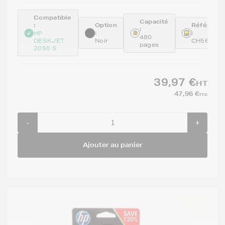
Compatible
Capacité
:
Option
Référenc
:
:
:
HP
480
DESKJET
Noir
CH563EE
pages
2050 S
39,97 €
HT
47,96 €
TTC
-
+
Ajouter au panier