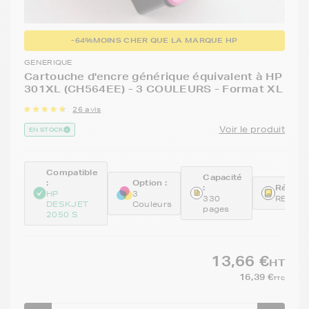
-64%
MOINS CHER QUE LA MARQUE HP
GENERIQUE
Cartouche d'encre générique équivalent à HP
301XL (CH564EE) - 3 COULEURS - Format XL
26 avis
Voir le produit
EN STOCK
Compatible
Capacité
:
Option :
:
Référen
HP
3
330
REMCH
DESKJET
Couleurs
pages
2050 S
13,66 €
HT
16,39 €
TTC