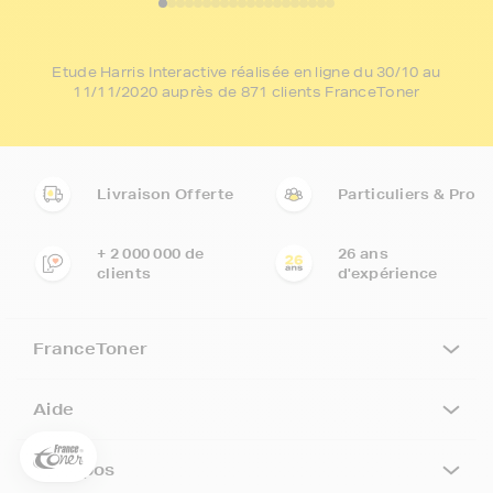
Etude Harris Interactive réalisée en ligne du 30/10 au
11/11/2020 auprès de 871 clients FranceToner
Livraison Offerte
Particuliers & Pro
+ 2 000 000 de
26 ans
clients
d'expérience
5€ offerts sur votre 1ère
commande !
FranceToner
5
€
Aide
Inscrivez-vous à notre newsletter, suivez notre actualité et
bénéficiez immédiatement
d’une remise de 5€
sur votre 1ère
commande * !
A propos