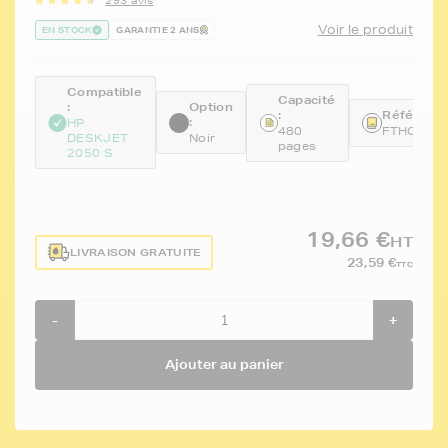
293 avis
Voir le produit
EN STOCK
GARANTIE 2 ANS
Compatible
Capacité
:
Option
:
Référence
:
HP
480
FTHCH56
DESKJET
Noir
pages
2050 S
19,66 €
HT
LIVRAISON GRATUITE
23,59 €
TTC
-
+
Ajouter au panier