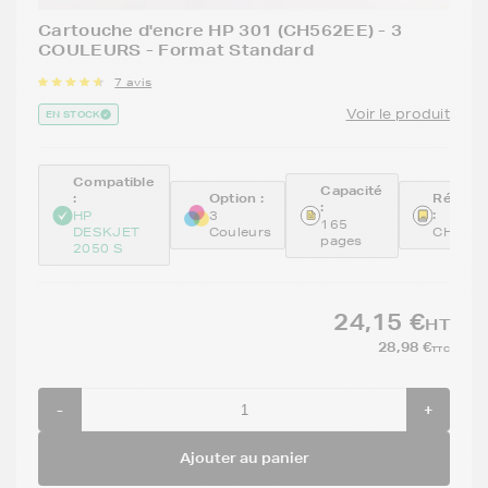
Cartouche d'encre HP 301 (CH562EE) - 3
COULEURS - Format Standard
7 avis
Voir le produit
EN STOCK
Compatible
Capacité
:
Option :
Référe
:
:
HP
3
165
DESKJET
Couleurs
CH562
pages
2050 S
24,15 €
HT
28,98 €
TTC
-
+
Ajouter au panier