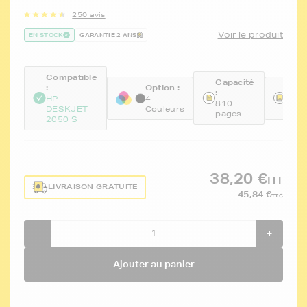
250 avis
Voir le produit
EN STOCK
GARANTIE 2 ANS
Compatible
Capacité
:
Option :
Réfé
:
HP
4
FTH
810
DESKJET
Couleurs
CH5
pages
2050 S
38,20 €
HT
LIVRAISON GRATUITE
45,84 €
TTC
-
+
Ajouter au panier