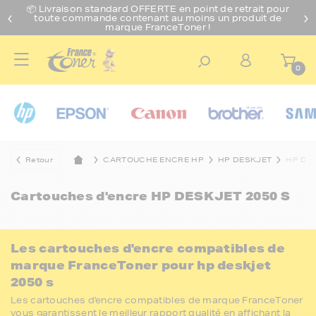
📦 Livraison standard O
FFERTE
en point de retrait pour
toute commande contenant au moins un produit de
marque FranceToner !
0
Retour
CARTOUCHE ENCRE HP
HP DESKJET
HP DES
Cartouches d'encre
HP DESKJET 2050 S
Les cartouches d'encre compatibles de
marque FranceToner pour hp deskjet
2050 s
Les cartouches d'encre compatibles de marque FranceToner
vous garantissent le meilleur rapport qualité en affichant la