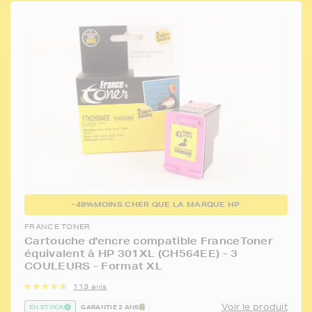
-48%
MOINS CHER QUE LA MARQUE HP
FRANCE TONER
Cartouche d'encre compatible FranceToner
équivalent à HP 301XL (CH564EE) - 3
COULEURS - Format XL
113 avis
Voir le produit
EN STOCK
GARANTIE 2 ANS