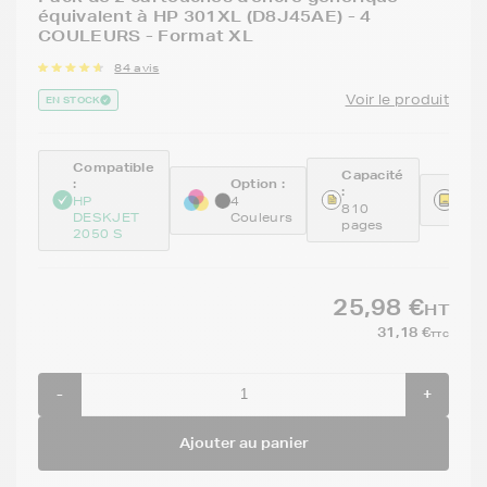
équivalent à HP 301XL (D8J45AE) - 4
COULEURS - Format XL
84 avis
Voir le produit
EN STOCK
Compatible
Capacité
:
Option :
:
Réfé
HP
4
810
REM
DESKJET
Couleurs
pages
2050 S
25,98 €
HT
31,18 €
TTC
-
+
Ajouter au panier