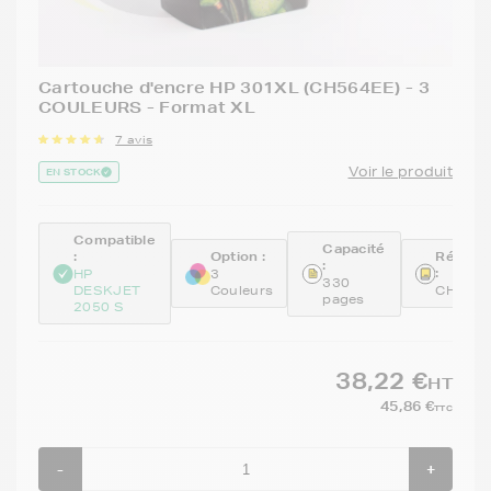
Cartouche d'encre HP 301XL (CH564EE) - 3
COULEURS - Format XL
7 avis
Voir le produit
EN STOCK
Compatible
Capacité
:
Option :
Référe
:
:
HP
3
330
DESKJET
Couleurs
CH564
pages
2050 S
38,22 €
HT
45,86 €
TTC
-
+