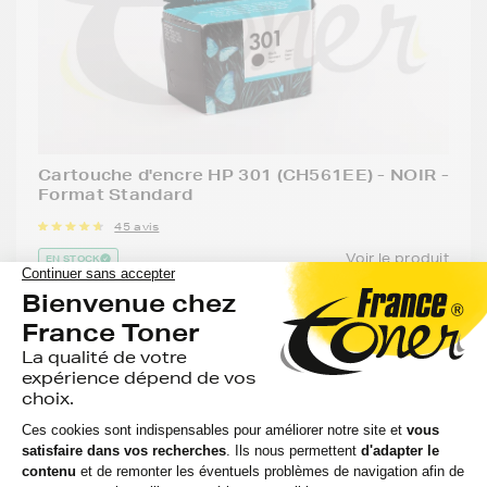
Cartouche d'encre HP 301 (CH561EE) - NOIR -
Format Standard
45 avis
Voir le produit
EN STOCK
Compatible
Capacité
:
Option
Référenc
:
:
:
HP
190
DESKJET
Noir
CH561EE
pages
2050 S
19,68 €
HT