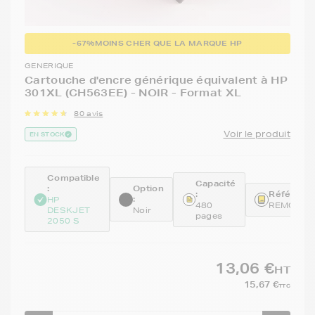
-67%
MOINS CHER QUE LA MARQUE HP
GENERIQUE
Cartouche d'encre générique équivalent à HP
301XL (CH563EE) - NOIR - Format XL
80 avis
Voir le produit
EN STOCK
Compatible
Capacité
:
Option
:
Référence
:
HP
480
REMCH56
DESKJET
Noir
pages
2050 S
13,06 €
HT
15,67 €
TTC