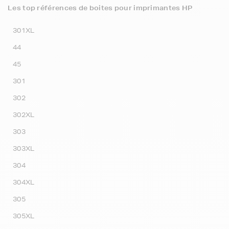
Les top références de boites pour imprimantes HP
301XL
44
45
301
302
302XL
303
303XL
304
304XL
305
305XL