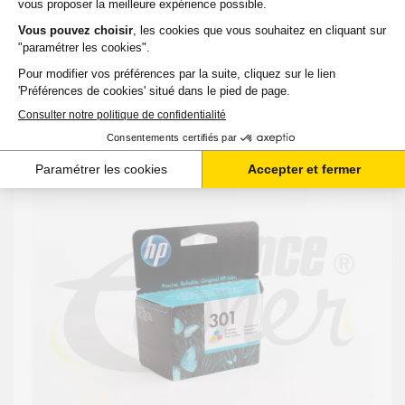
23,62 €
TTC
-
+
Ajouter au panier