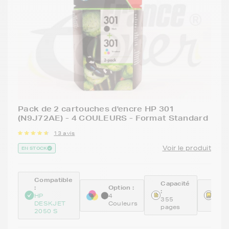
Pack de 2 cartouches d'encre HP 301
(N9J72AE) - 4 COULEURS - Format Standard
13 avis
Voir le produit
EN STOCK
Compatible
Capacité
:
Option :
Réfé
:
:
HP
4
355
DESKJET
Couleurs
N9J
pages
2050 S