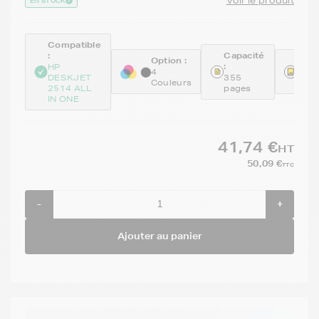
Voir le produit
EN STOCK
Compatible
:
Capacité
Option :
Réfé
:
HP
:
4
DESKJET
355
Couleurs
N9J
2514 ALL
pages
IN ONE
41,74 €
HT
50,09 €
TTC
-
+
Ajouter au panier