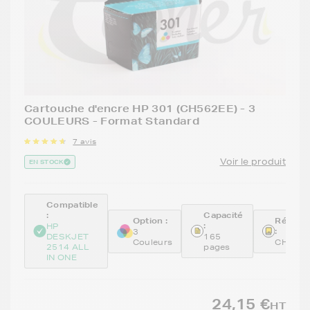
Cartouche d'encre HP 301 (CH562EE) - 3
COULEURS - Format Standard
7 avis
Voir le produit
EN STOCK
Compatible
:
Capacité
Option :
Référe
:
HP
:
3
DESKJET
165
Couleurs
CH562
2514 ALL
pages
IN ONE
24,15 €
HT