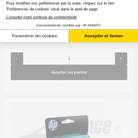
:
:
DESKJET
190
Noir
CH561EE
2514 ALL
pages
IN ONE
19,68 €
HT
23,62 €
TTC
-
+
Ajouter au panier