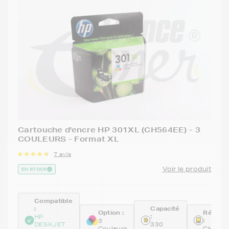
Cartouche d'encre HP 301XL (CH564EE) - 3
COULEURS - Format XL
7 avis
Voir le produit
EN STOCK
Compatible
:
Capacité
Option :
Référe
:
HP
:
3
DESKJET
330
Couleurs
CH564