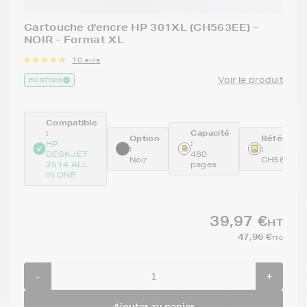
Cartouche d'encre HP 301XL (CH563EE) -
NOIR - Format XL
10 avis
Voir le produit
EN STOCK
Compatible
:
Capacité
Option
Référenc
:
HP
:
:
DESKJET
480
Noir
CH563EE
2514 ALL
pages
IN ONE
39,97 €
HT
47,96 €
TTC
-
+
Ajouter au panier