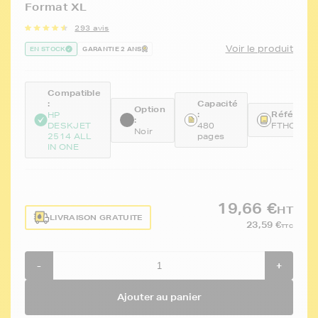
Format XL
293 avis
Voir le produit
EN STOCK
GARANTIE 2 ANS
Compatible
:
Capacité
Option
:
Référence
HP
:
DESKJET
480
FTHCH56
Noir
2514 ALL
pages
IN ONE
19,66 €
HT
LIVRAISON GRATUITE
23,59 €
TTC
-
+
Ajouter au panier