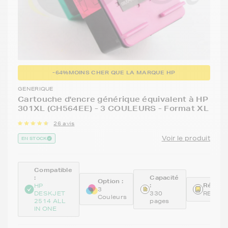
-64%
MOINS CHER QUE LA MARQUE HP
GENERIQUE
Cartouche d'encre générique équivalent à HP
301XL (CH564EE) - 3 COULEURS - Format XL
26 avis
Voir le produit
EN STOCK
Compatible
:
Capacité
Option :
:
Référen
HP
3
DESKJET
330
REMCH
Couleurs
2514 ALL
pages
IN ONE