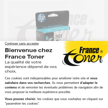
Cartouche d'encre HP 301 (CH561EE) - NOIR -
Format Standard
45 avis
Voir le produit
EN STOCK
Compatible
:
Capacité
Option
Référenc
:
HP