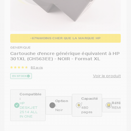
-67%
MOINS CHER QUE LA MARQUE HP
GENERIQUE
Cartouche d'encre générique équivalent à HP
301XL (CH563EE) - NOIR - Format XL
80 avis
Voir le produit
EN STOCK
Compatible
:
Capacité
Option
:
Référence
HP
:
DESKJET
480
REMCH56
Noir
2514 ALL
pages
IN ONE