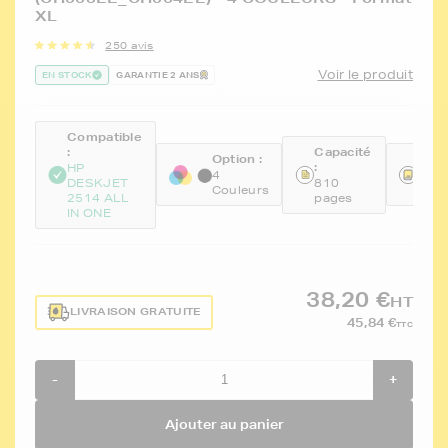
XL
250 avis
Voir le produit
EN STOCK
GARANTIE 2 ANS
Compatible
:
Capacité
Option :
Réfé
:
HP
4
FTH
DESKJET
810
Couleurs
CH5
2514 ALL
pages
IN ONE
38,20 €
HT
LIVRAISON GRATUITE
45,84 €
TTC
-
+
Ajouter au panier