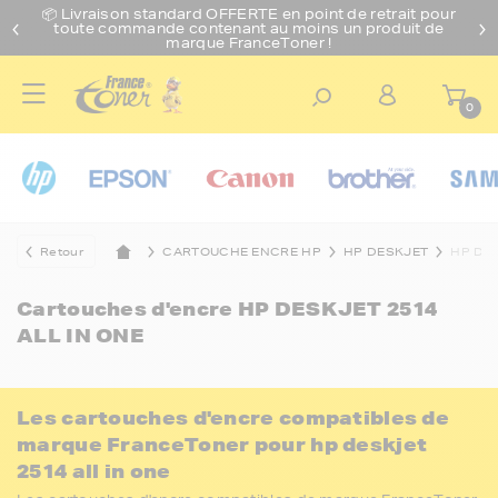
📦 Livraison standard O
FFERTE
en point de retrait pour
toute commande contenant au moins un produit de
marque FranceToner !
0
Retour
CARTOUCHE ENCRE HP
HP DESKJET
HP DES
Cartouches d'encre
HP DESKJET 2514
ALL IN ONE
Les cartouches d'encre compatibles de
marque FranceToner pour hp deskjet
2514 all in one