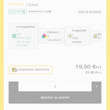
113 avis
Voir le produit
EN STOCK
GARANTIE 2 ANS
Compatible
:
Capacité
Option :
:
Référen
HP
3
DESKJET
330
FTHCH
Couleurs
2514 ALL
pages
IN ONE
19,50 €
HT
LIVRAISON GRATUITE
23,40 €
TTC
-
+
Ajouter au panier