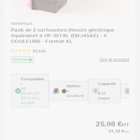
GENERIQUE
Pack de 2 cartouches d'encre générique
équivalent à HP 301XL (D8J45AE) - 4
COULEURS - Format XL
84 avis
Voir le produit
EN STOCK
Compatible
:
Capacité
Option :
:
Réfé
HP
4
DESKJET
810
REM
Couleurs
2514 ALL
pages
IN ONE
25,98 €
HT
31,18 €
TTC