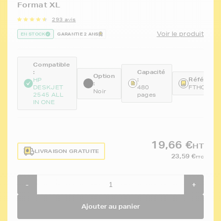
Format XL
293 avis
Voir le produit
EN STOCK
GARANTIE 2 ANS
Compatible
:
Capacité
Option
:
Référence
HP
:
DESKJET
480
FTHCH56
Noir
2545 ALL
pages
IN ONE
19,66 €
HT
LIVRAISON GRATUITE
23,59 €
TTC
-
+
Ajouter au panier