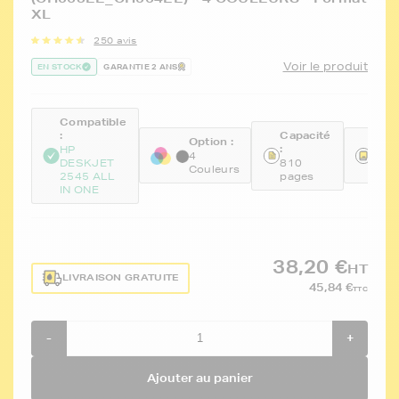
XL
250 avis
Voir le produit
EN STOCK
GARANTIE 2 ANS
Compatible
:
Capacité
Option :
Réfé
:
HP
4
FTH
DESKJET
810
Couleurs
CH5
2545 ALL
pages
IN ONE
38,20 €
HT
LIVRAISON GRATUITE
45,84 €
TTC
-
+
Ajouter au panier