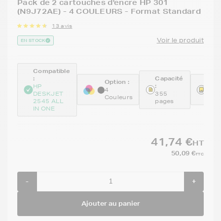
Pack de 2 cartouches d'encre HP 301
(N9J72AE) - 4 COULEURS - Format Standard
13 avis
Voir le produit
EN STOCK
Compatible
:
Capacité
Option :
Réfé
:
HP
:
4
DESKJET
355
Couleurs
N9J
2545 ALL
pages
IN ONE
41,74 €
HT
50,09 €
TTC
-
+
Ajouter au panier