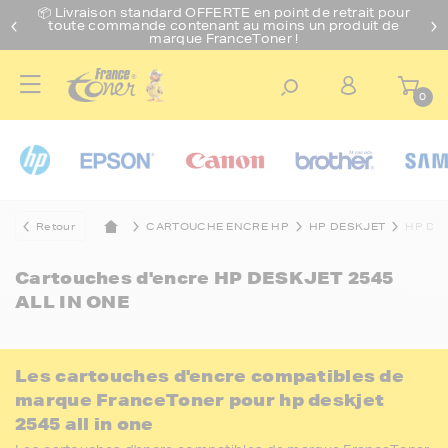
📦 Livraison standard O
FFERTE
en point de retrait pour
toute commande contenant au moins un produit de
marque FranceToner !
0
Retour
CARTOUCHE ENCRE HP
HP DESKJET
HP DES
Cartouches d'encre
HP DESKJET 2545
ALL IN ONE
Les cartouches d'encre compatibles de
marque FranceToner pour hp deskjet
2545 all in one