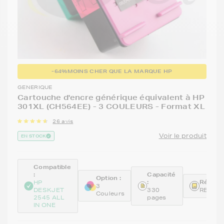
-64%
MOINS CHER QUE LA MARQUE HP
GENERIQUE
Cartouche d'encre générique équivalent à HP
301XL (CH564EE) - 3 COULEURS - Format XL
26 avis
Voir le produit
EN STOCK
Compatible
:
Capacité
Option :
:
Référen
HP
3
DESKJET
330
REMCH
Couleurs
2545 ALL
pages
IN ONE