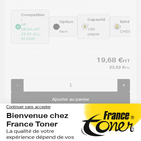
Compatible
:
Capacité
Option
Référenc
:
HP
:
:
DESKJET
190
Noir
CH561EE
2545 ALL
pages
IN ONE
19,68 €
HT
23,62 €
TTC
-
+
Ajouter au panier