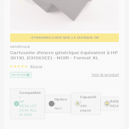
-67%
MOINS CHER QUE LA MARQUE HP
GENERIQUE
Cartouche d'encre générique équivalent à HP
301XL (CH563EE) - NOIR - Format XL
80 avis
Voir le produit
EN STOCK
Compatible
:
Capacité
Option
:
Référence
HP
:
DESKJET
480
REMCH56
Noir
2545 ALL
pages
IN ONE