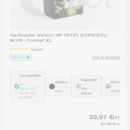
Cartouche d'encre HP 301XL (CH563EE) -
NOIR - Format XL
10 avis
Voir le produit
EN STOCK
Compatible
:
Capacité
Option
Référenc
:
HP
:
:
DESKJET
480
Noir
CH563EE
2545 ALL
pages
IN ONE
39,97 €
HT
47,96 €
TTC