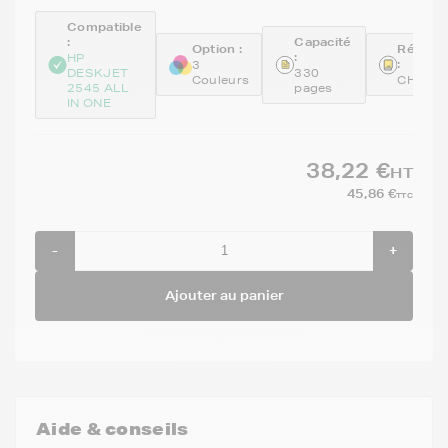
Compatible
:
Capacité
Option :
Référe
:
HP
:
3
DESKJET
330
Couleurs
CH564
2545 ALL
pages
IN ONE
38,22 €
HT
45,86 €
TTC
-
+
Ajouter au panier
Aide & conseils