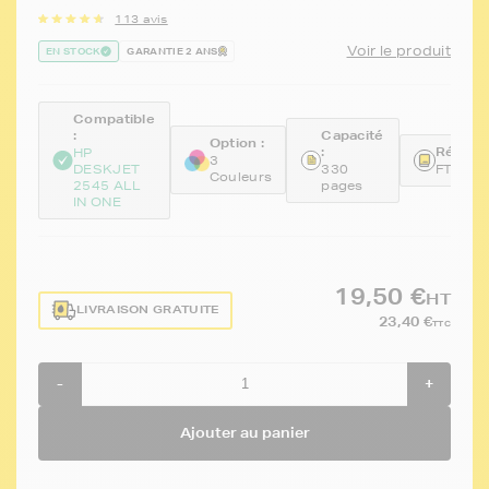
113 avis
Voir le produit
EN STOCK
GARANTIE 2 ANS
Compatible
:
Capacité
Option :
:
Référen
HP
3
DESKJET
330
FTHCH
Couleurs
2545 ALL
pages
IN ONE
19,50 €
HT
LIVRAISON GRATUITE
23,40 €
TTC
-
+
Ajouter au panier