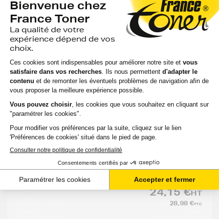
Cartouche d'encre HP 301 (CH562EE) - 3
COULEURS - Format Standard
7 avis
Voir le produit
EN STOCK
Compatible
Capacité
:
Option :
Référe
:
:
HP
3
165
DESKJET
Couleurs
CH562
pages
2546 B
24,15 €
HT
28,98 €
TTC