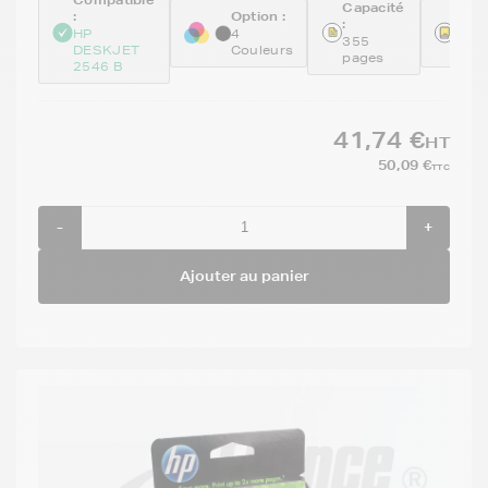
Capacité
:
Option :
Réfé
:
:
HP
4
355
DESKJET
Couleurs
N9J
pages
2546 B
41,74 €
HT
50,09 €
TTC
-
+
Ajouter au panier