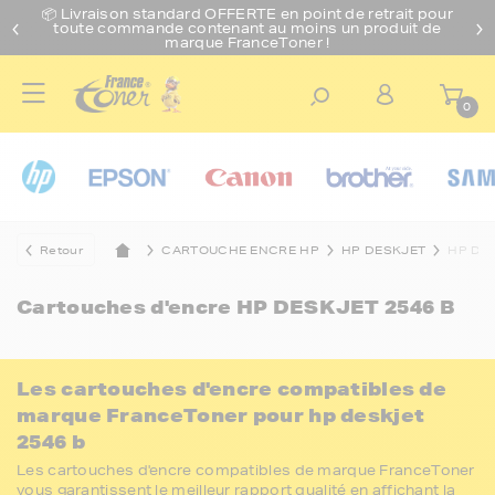
📦 Livraison standard O
FFERTE
en point de retrait pour
toute commande contenant au moins un produit de
marque FranceToner !
0
Retour
CARTOUCHE ENCRE HP
HP DESKJET
HP DES
Cartouches d'encre
HP DESKJET 2546 B
Les cartouches d'encre compatibles de
marque FranceToner pour hp deskjet
2546 b
Les cartouches d'encre compatibles de marque FranceToner
vous garantissent le meilleur rapport qualité en affichant la