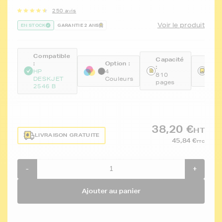
250 avis
Voir le produit
EN STOCK
GARANTIE 2 ANS
Compatible
Capacité
:
Option :
Réfé
:
HP
4
FTH
810
DESKJET
Couleurs
CH5
pages
2546 B
38,20 €
HT
LIVRAISON GRATUITE
45,84 €
TTC
-
+
Ajouter au panier