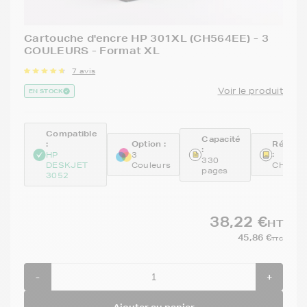
Cartouche d'encre HP 301XL (CH564EE) - 3
COULEURS - Format XL
7 avis
Voir le produit
EN STOCK
Compatible
Capacité
:
Option :
Référe
:
:
HP
3
330
DESKJET
Couleurs
CH564
pages
3052
38,22 €
HT
45,86 €
TTC
-
+