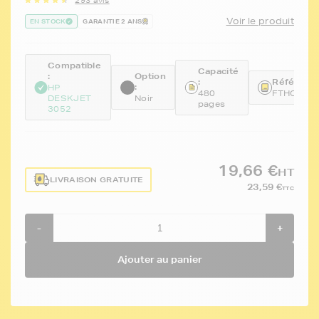
293 avis
Voir le produit
EN STOCK
GARANTIE 2 ANS
Compatible
Capacité
:
Option
:
Référence
:
HP
480
FTHCH56
DESKJET
Noir
pages
3052
19,66 €
HT
LIVRAISON GRATUITE
23,59 €
TTC
-
+
Ajouter au panier