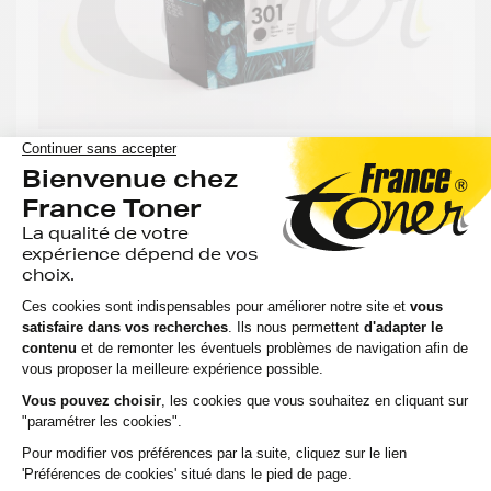
Cartouche d'encre HP 301 (CH561EE) - NOIR -
Format Standard
45 avis
Voir le produit
EN STOCK
Compatible
Capacité
:
Option
Référenc
:
:
:
HP
190
DESKJET
Noir
CH561EE
pages
3052
19,68 €
HT
23,62 €
TTC