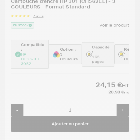
Cartouche d'encre HP 301 (CH562EE) - 3
COULEURS - Format Standard
7 avis
Voir le produit
EN STOCK
Compatible
Capacité
:
Option :
Référe
:
:
HP
3
165
DESKJET
Couleurs
CH562
pages
3052
24,15 €
HT
28,98 €
TTC
-
+
Ajouter au panier