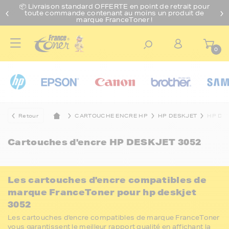
📦 Livraison standard O
FFERTE
en point de retrait pour
toute commande contenant au moins un produit de
marque FranceToner !
0
Retour
CARTOUCHE ENCRE HP
HP DESKJET
HP DE
Cartouches d'encre
HP DESKJET 3052
Les cartouches d'encre compatibles de
marque FranceToner pour hp deskjet
3052
Les cartouches d'encre compatibles de marque FranceToner
vous garantissent le meilleur rapport qualité en affichant la