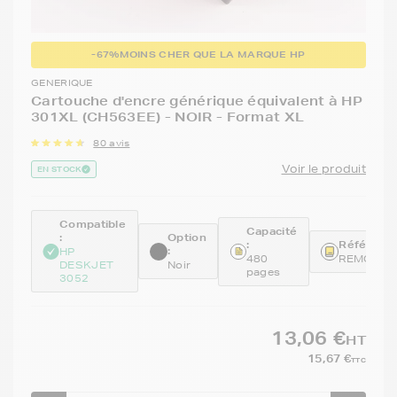
-67%
MOINS CHER QUE LA MARQUE HP
GENERIQUE
Cartouche d'encre générique équivalent à HP
301XL (CH563EE) - NOIR - Format XL
80 avis
Voir le produit
EN STOCK
Compatible
Capacité
:
Option
:
Référence
:
HP
480
REMCH56
DESKJET
Noir
pages
3052
13,06 €
HT
15,67 €
TTC