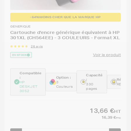
-64%
MOINS CHER QUE LA MARQUE HP
GENERIQUE
Cartouche d'encre générique équivalent à HP
301XL (CH564EE) - 3 COULEURS - Format XL
26 avis
Voir le produit
EN STOCK
Compatible
Capacité
:
Option :
:
Référen
HP
3
330
REMCH
DESKJET
Couleurs
pages
3052
13,66 €
HT
16,39 €
TTC