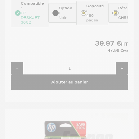
Compatible
Capacité
:
Option
Référenc
:
:
:
HP
480
DESKJET
Noir
CH563EE
pages
3052
39,97 €
HT
47,96 €
TTC
-
+
Ajouter au panier