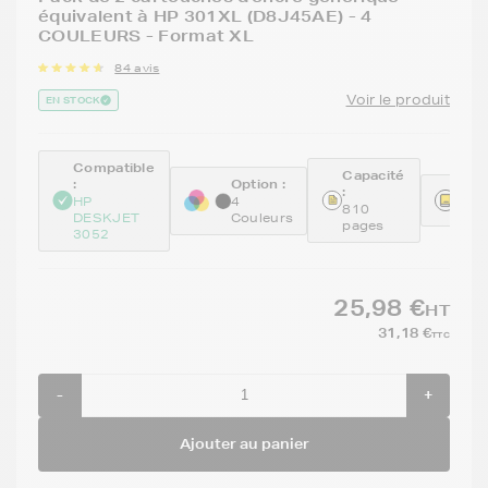
équivalent à HP 301XL (D8J45AE) - 4
COULEURS - Format XL
84 avis
Voir le produit
EN STOCK
Compatible
Capacité
:
Option :
:
Réfé
HP
4
810
REM
DESKJET
Couleurs
pages
3052
25,98 €
HT
31,18 €
TTC
-
+
Ajouter au panier