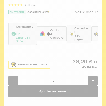
250 avis
Voir le produit
EN STOCK
GARANTIE 2 ANS
Compatible
Capacité
:
Option :
Réfé
:
HP
4
FTH
810
DESKJET
Couleurs
CH5
pages
3052
38,20 €
HT
LIVRAISON GRATUITE
45,84 €
TTC
-
+
Ajouter au panier