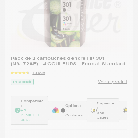
Pack de 2 cartouches d'encre HP 301
(N9J72AE) - 4 COULEURS - Format Standard
13 avis
Voir le produit
EN STOCK
Compatible
Capacité
:
Option :
Réfé
:
:
HP
4
355
DESKJET
Couleurs
N9J
pages
3052