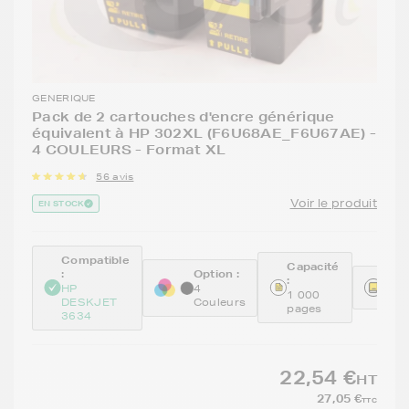
GENERIQUE
Pack de 2 cartouches d'encre générique
équivalent à HP 302XL (F6U68AE_F6U67AE) -
4 COULEURS - Format XL
56 avis
Voir le produit
EN STOCK
Compatible
Capacité
:
Option :
:
Réfé
HP
4
1 000
REM
DESKJET
Couleurs
pages
3634
22,54 €
HT
27,05 €
TTC