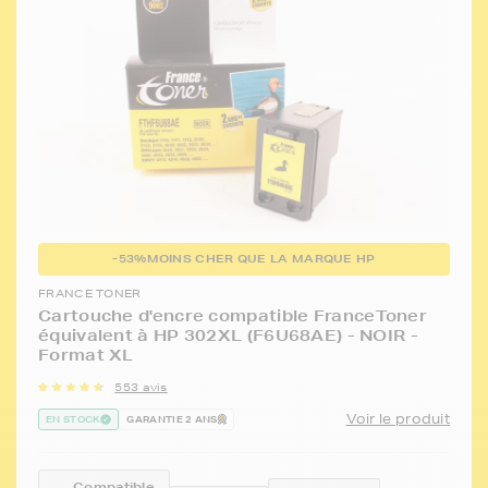
-53%
MOINS CHER QUE LA MARQUE HP
FRANCE TONER
Cartouche d'encre compatible FranceToner
équivalent à HP 302XL (F6U68AE) - NOIR -
Format XL
553 avis
Voir le produit
EN STOCK
GARANTIE 2 ANS
Compatible