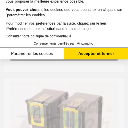
12,05 €
HT
14,46 €
TTC
-
+
Ajouter au panier