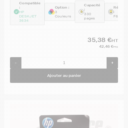
Compatible
Capacité
:
Option :
Référe
:
:
HP
3
330
DESKJET
Couleurs
F6U67A
pages
3634
35,38 €
HT
42,46 €
TTC
-
+
Ajouter au panier