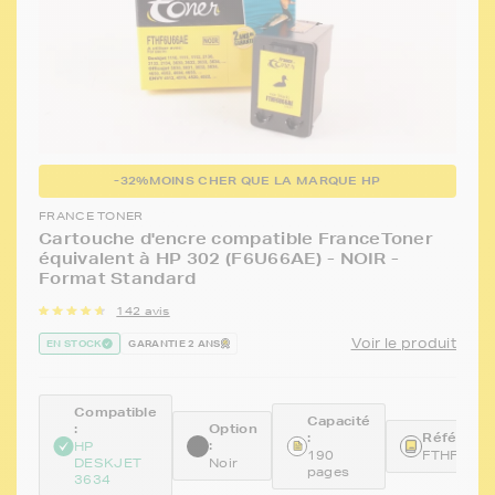
-32%
MOINS CHER QUE LA MARQUE HP
FRANCE TONER
Cartouche d'encre compatible FranceToner
équivalent à HP 302 (F6U66AE) - NOIR -
Format Standard
142 avis
Voir le produit
EN STOCK
GARANTIE 2 ANS
Compatible
Capacité
:
Option
:
Référence
:
HP
190
FTHF6U6
DESKJET
Noir
pages
3634