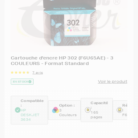
Cartouche d'encre HP 302 (F6U65AE) - 3
COULEURS - Format Standard
7 avis
Voir le produit
EN STOCK
Compatible
Capacité
:
Option :
Référe
:
:
HP
3
165
DESKJET
Couleurs
F6U65A
pages
3634