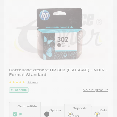
Cartouche d'encre HP 302 (F6U66AE) - NOIR -
Format Standard
14 avis
Voir le produit
EN STOCK
Compatible
Capacité
:
Option
Référenc
:
:
:
HP
190