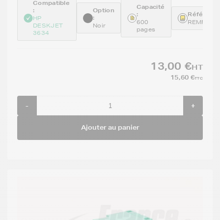
Compatible
Capacité
:
Option
:
Référence
:
HP
600
REMF6U6
DESKJET
Noir
pages
3634
13,00 €
HT
15,60 €
TTC
-
+
Ajouter au panier