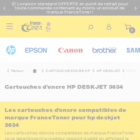
📦 Livraison standard O
FFERTE
en point de retrait pour
toute commande contenant au moins un produit de
marque FranceToner !
0
Retour
CARTOUCHE ENCRE HP
HP DESKJET
HP DE
Cartouches d'encre
HP DESKJET 3634
Les cartouches d'encre compatibles de
marque FranceToner pour hp deskjet
3634
Les cartouches d'encre compatibles de marque FranceToner
vous garantissent le meilleur rapport qualité en affichant la