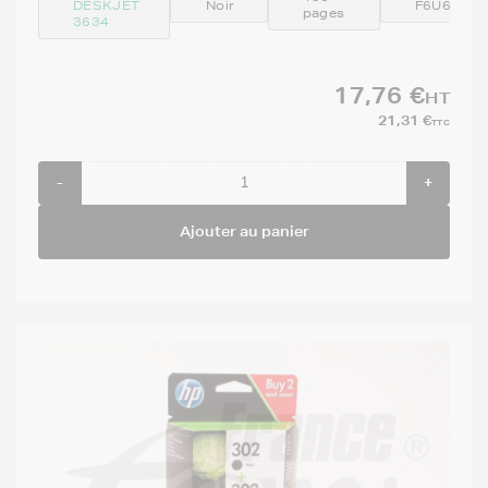
DESKJET
Noir
F6U66AE
pages
3634
17,76 €
HT
21,31 €
TTC
-
+
Ajouter au panier