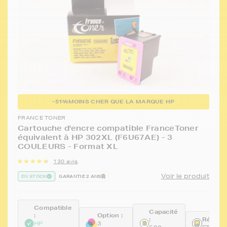
-51%
MOINS CHER QUE LA MARQUE HP
FRANCE TONER
Cartouche d'encre compatible FranceToner
équivalent à HP 302XL (F6U67AE) - 3
COULEURS - Format XL
130 avis
Voir le produit
EN STOCK
GARANTIE 2 ANS
Compatible
Capacité
:
Option :
:
Référen
HP
3