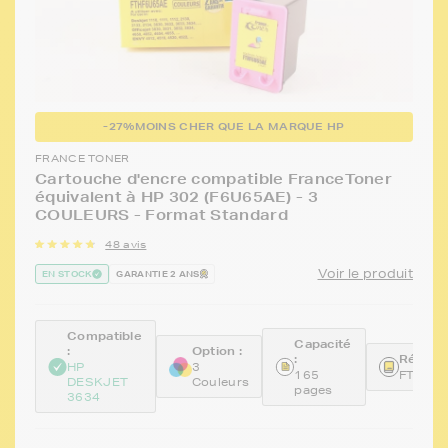
-27%
MOINS CHER QUE LA MARQUE HP
FRANCE TONER
Cartouche d'encre compatible FranceToner
équivalent à HP 302 (F6U65AE) - 3
COULEURS - Format Standard
48 avis
Voir le produit
EN STOCK
GARANTIE 2 ANS
Compatible
Capacité
:
Option :
:
Référen
HP
3
165
FTHF6
DESKJET
Couleurs
pages
3634