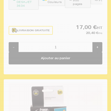
500
FTHF6
DESKJET
Couleurs
pages
3634
17,00 €
HT
LIVRAISON GRATUITE
20,40 €
TTC
-
+
Ajouter au panier