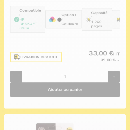
Compatible
Capacité
:
Option :
Réfé
:
HP
4
FTH
1 200
DESKJET
Couleurs
67P
pages
3634
33,00 €
HT
LIVRAISON GRATUITE
39,60 €
TTC
-
+
Ajouter au panier