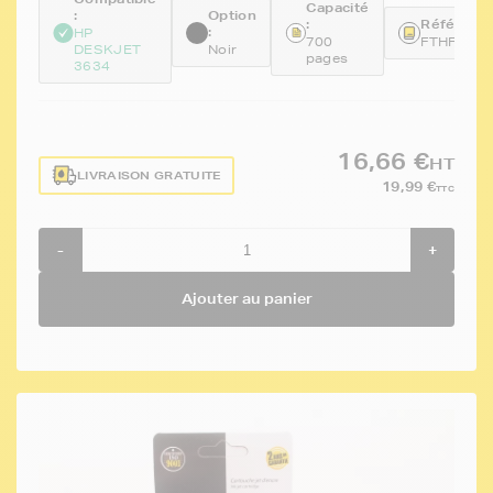
Capacité
:
Option
:
Référence
:
HP
700
FTHF6U6
DESKJET
Noir
pages
3634
16,66 €
HT
LIVRAISON GRATUITE
19,99 €
TTC
-
+
Ajouter au panier