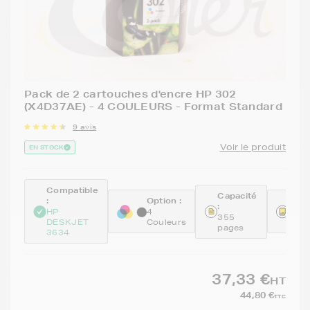
Pack de 2 cartouches d'encre HP 302
(X4D37AE) - 4 COULEURS - Format Standard
9 avis
Voir le produit
EN STOCK
Compatible
Capacité
:
Option :
Réfé
:
:
HP
4
355
DESKJET
Couleurs
X4D
pages
3634
37,33 €
HT
44,80 €
TTC