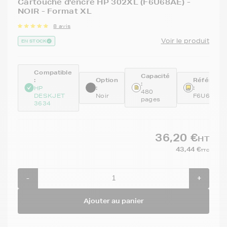
Cartouche d'encre HP 302XL (F6U68AE) -
NOIR - Format XL
8 avis
Voir le produit
EN STOCK
Compatible
Capacité
:
Option
Référenc
:
:
:
HP
480
DESKJET
Noir
F6U68AE
pages
3634
36,20 €
HT
43,44 €
TTC
-
+
Ajouter au panier