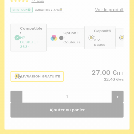
51 avis
Voir le produit
EN STOCK
GARANTIE 2 ANS
Compatible
Capacité
:
Option :
Réfé
:
HP
4
FTH
355
DESKJET
Couleurs
F6U
pages
3634
27,00 €
HT
LIVRAISON GRATUITE
32,40 €
TTC
-
+
Ajouter au panier