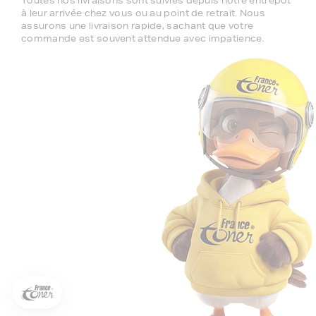
Toutes nos livraisons sont suivies depuis notre entrepôt
à leur arrivée chez vous ou au point de retrait. Nous
assurons une livraison rapide, sachant que votre
commande est souvent attendue avec impatience.
5€ offerts sur votre 1ère
commande !
5
€
Inscrivez-vous à notre newsletter, suivez notre actualité et
bénéficiez immédiatement
d’une remise de 5€
sur votre 1ère
commande * !