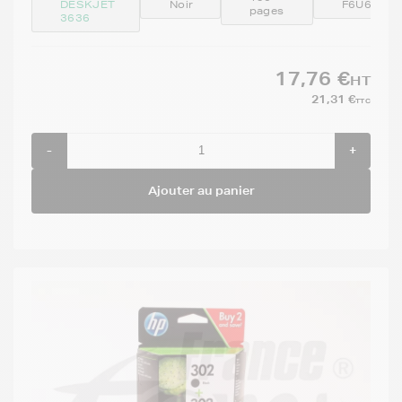
DESKJET
Noir
F6U66AE
pages
3636
17,76 €
HT
21,31 €
TTC
-
+
Ajouter au panier