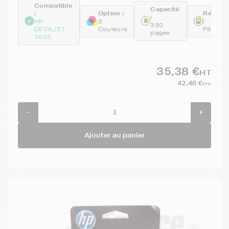
Compatible
Capacité
:
Option :
Référe
:
:
HP
3
330
DESKJET
Couleurs
F6U67A
pages
3636
35,38 €
HT
42,46 €
TTC
-
+
Ajouter au panier