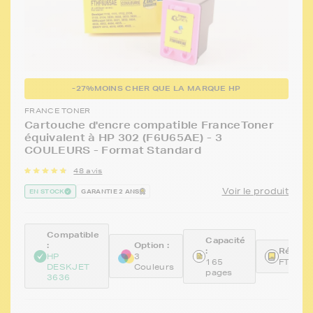
-27%
MOINS CHER QUE LA MARQUE HP
FRANCE TONER
Cartouche d'encre compatible FranceToner
équivalent à HP 302 (F6U65AE) - 3
COULEURS - Format Standard
48 avis
Voir le produit
EN STOCK
GARANTIE 2 ANS
Compatible
Capacité
:
Option :
:
Référen
HP
3
165
FTHF6
DESKJET
Couleurs
pages
3636