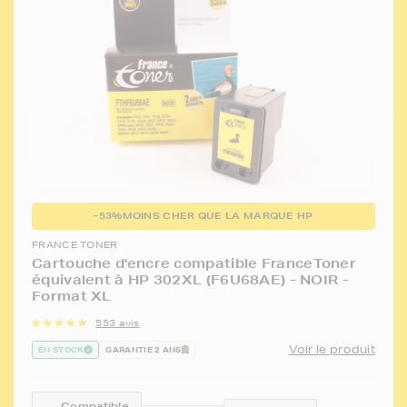
-53%
MOINS CHER QUE LA MARQUE HP
FRANCE TONER
Cartouche d'encre compatible FranceToner
équivalent à HP 302XL (F6U68AE) - NOIR -
Format XL
553 avis
Voir le produit
EN STOCK
GARANTIE 2 ANS
Compatible