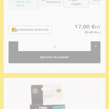
500
FTHF6
DESKJET
Couleurs
pages
3636
17,00 €
HT
LIVRAISON GRATUITE
20,40 €
TTC
-
+
Ajouter au panier