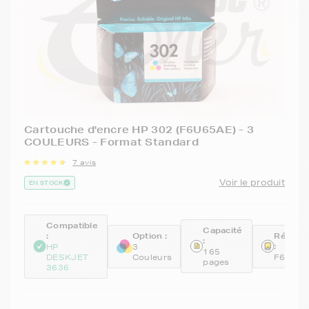
Cartouche d'encre HP 302 (F6U65AE) - 3
COULEURS - Format Standard
7 avis
Voir le produit
EN STOCK
Compatible
Capacité
:
Option :
Référe
:
:
HP
3
165
DESKJET
Couleurs
F6U65A
pages
3636