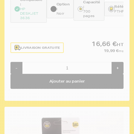
Capacité
:
Option
:
Référence
:
HP
700
FTHF6U6
DESKJET
Noir
pages
3636
16,66 €
HT
LIVRAISON GRATUITE
19,99 €
TTC
-
+
Ajouter au panier