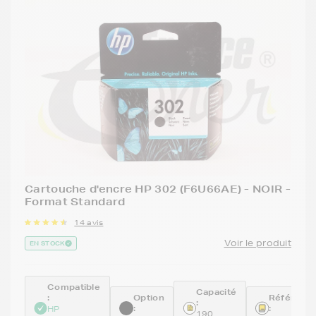
Cartouche d'encre HP 302 (F6U66AE) - NOIR -
Format Standard
14 avis
Voir le produit
EN STOCK
Compatible
Capacité
:
Option
Référenc
:
:
:
HP
190