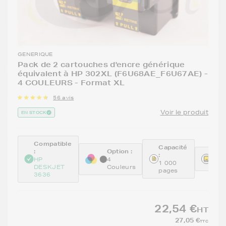
GENERIQUE
Pack de 2 cartouches d'encre générique
équivalent à HP 302XL (F6U68AE_F6U67AE) -
4 COULEURS - Format XL
56 avis
Voir le produit
EN STOCK
Compatible
Capacité
:
Option :
:
Réfé
HP
4
1 000
REM
DESKJET
Couleurs
pages
3636
22,54 €
HT
27,05 €
TTC