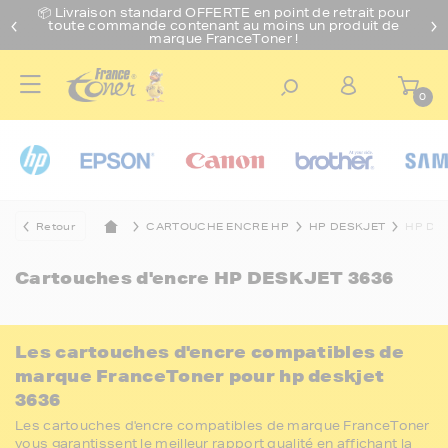
📦 Livraison standard O
FFERTE
en point de retrait pour
toute commande contenant au moins un produit de
marque FranceToner !
0
Retour
CARTOUCHE ENCRE HP
HP DESKJET
HP DE
Cartouches d'encre
HP DESKJET 3636
Les cartouches d'encre compatibles de
marque FranceToner pour hp deskjet
3636
Les cartouches d'encre compatibles de marque FranceToner
vous garantissent le meilleur rapport qualité en affichant la