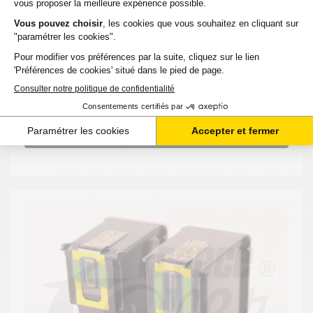
12,05 €
HT
14,46 €
TTC
-
+
Ajouter au panier