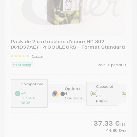
Pack de 2 cartouches d'encre HP 302
(X4D37AE) - 4 COULEURS - Format Standard
9 avis
Voir le produit
EN STOCK
Compatible
Capacité
:
Option :
Réfé
:
:
HP
4
355
DESKJET
Couleurs
X4D
pages
3636
37,33 €
HT
44,80 €
TTC