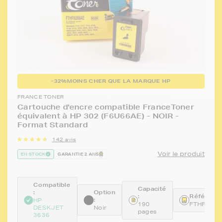
-32%
MOINS CHER QUE LA MARQUE HP
FRANCE TONER
Cartouche d'encre compatible FranceToner
équivalent à HP 302 (F6U66AE) - NOIR -
Format Standard
142 avis
Voir le produit
EN STOCK
GARANTIE 2 ANS
Compatible
Capacité
:
Option
:
Référence
:
HP
190
FTHF6U6
DESKJET
Noir
pages
3636