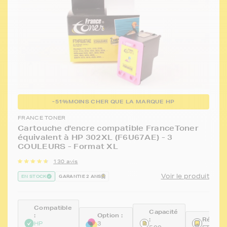
-51%
MOINS CHER QUE LA MARQUE HP
FRANCE TONER
Cartouche d'encre compatible FranceToner
équivalent à HP 302XL (F6U67AE) - 3
COULEURS - Format XL
130 avis
Voir le produit
EN STOCK
GARANTIE 2 ANS
Compatible
Capacité
:
Option :
:
Référen
HP
3