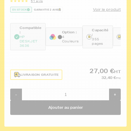
51 avis
Voir le produit
EN STOCK
GARANTIE 2 ANS
Compatible
Capacité
:
Option :
Réfé
:
HP
4
FTH
355
DESKJET
Couleurs
F6U
pages
3636
27,00 €
HT
LIVRAISON GRATUITE
32,40 €
TTC
-
+
Ajouter au panier