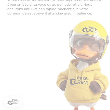
Toutes nos livraisons sont suivies depuis notre entrepôt
à leur arrivée chez vous ou au point de retrait. Nous
assurons une livraison rapide, sachant que votre
commande est souvent attendue avec impatience.
5€ offerts sur votre 1ère
commande !
5
€
Inscrivez-vous à notre newsletter, suivez notre actualité et
bénéficiez immédiatement
d’une remise de 5€
sur votre 1ère
commande * !