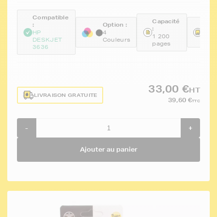
Compatible
Capacité
:
Option :
Réfé
:
HP
4
FTH
1 200
DESKJET
Couleurs
67P
pages
3636
33,00 €
HT
LIVRAISON GRATUITE
39,60 €
TTC
-
+
Ajouter au panier