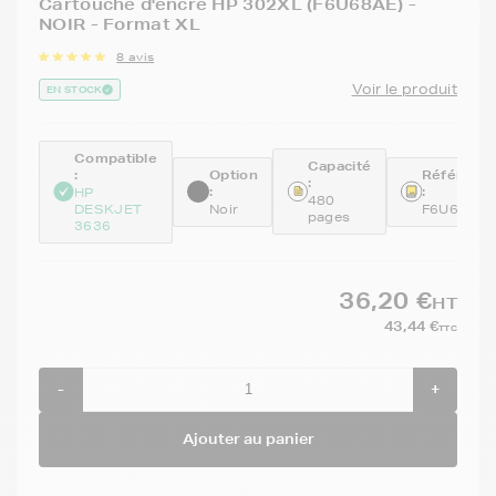
Cartouche d'encre HP 302XL (F6U68AE) -
NOIR - Format XL
8 avis
Voir le produit
EN STOCK
Compatible
Capacité
:
Option
Référenc
:
:
:
HP
480
DESKJET
Noir
F6U68AE
pages
3636
36,20 €
HT
43,44 €
TTC
-
+
Ajouter au panier