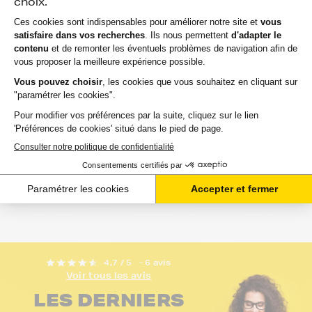
FranceToner
équivalent à
équivalent à
KONICA.MINOLTA
KONICA.MINOLTA
A0V301H - NOIR -
A0V301H_BKCMY -...
Format XL
avis
avis
EN STOCK
GARANTIE 2 ANS
EN STOCK
GARANTIE 2 ANS
LIVRAISON GRATUITE
LIVRAISON GRATUIT
166,73 €
42,54 €
HT
HT
200,08 €
51,05 €
TTC
TTC
Ajouter au panier
Ajouter au panier
4,7 / 5
- 6 avis
Voir tous les avis
LES DERNIERS