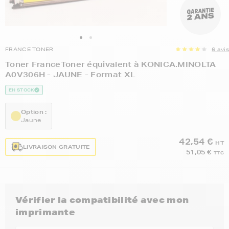
FRANCE TONER
6 avis
Toner FranceToner équivalent à KONICA.MINOLTA
A0V306H - JAUNE - Format XL
EN STOCK
Option :
Jaune
42,54 €
HT
LIVRAISON GRATUITE
51,05 €
TTC
Vérifier la compatibilité avec mon
imprimante