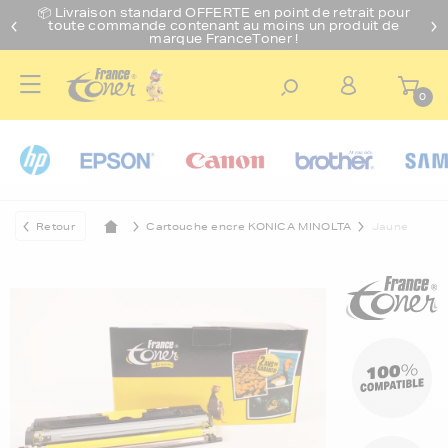
📦 Livraison standard O
FFERTE
en point de retrait pour
toute commande contenant au moins un produit de
marque FranceToner !
0
Retour
Cartouche encre KONICA MINOLTA
Jaune