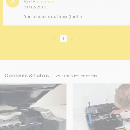
A
5,0 / 5
01/12/2010
francetoner c du toner (facile)
<
1
>
Conseils & tutos
- voir tous les conseils