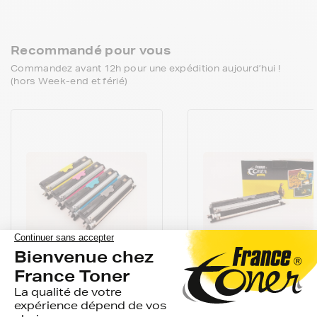
Recommandé pour vous
Commandez avant 12h pour une expédition aujourd’hui !
(hors Week-end et férié)
FRANCETONER
FRANCETONER
Pack de 4 toners
Toner FranceToner