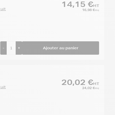
14,15 €
HT
duit
16,98 €
TTC
-
+
Ajouter au panier
20,02 €
HT
duit
24,02 €
TTC