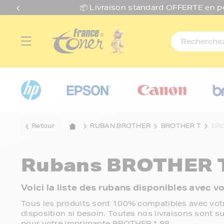
📦 Livraison standard O
FFERTE
en p
Retour
RUBAN BROTHER
BROTHER T
BRO
Rubans
BROTHER T
Voici la liste des rubans disponibles avec
Tous les produits sont 100% compatibles avec votr
disposition si besoin. Toutes nos livraisons sont su
pour votre imprimante BROTHER t 98