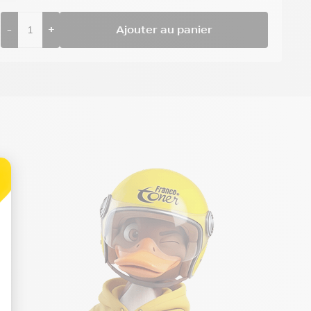
-
+
Ajouter au panier