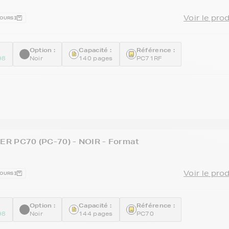
Voir le pro
JOURS
Option :
Capacité :
Référence :
98
Noir
140 pages
PC71RF
R PC70 (PC-70) - NOIR - Format
Voir le pro
JOURS
Option :
Capacité :
Référence :
98
Noir
144 pages
PC70