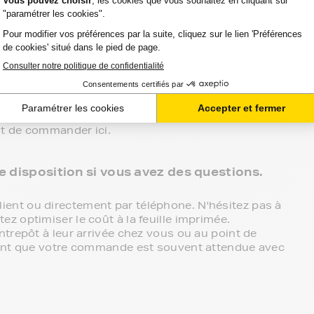
 aurez le choix entre 3 niveaux de gammes
compatible, livraison offerte en point de retrait et
obtenir une haute qualité à bas prix.
otre imprimante BROTHER t 98 à prix discount.
teur de votre imprimante BROTHER t 98. Si vous
fit de commander ici.
re disposition si vous avez des questions.
ent ou directement par téléphone. N'hésitez pas à
z optimiser le coût à la feuille imprimée.
ntrepôt à leur arrivée chez vous ou au point de
chant que votre commande est souvent attendue avec