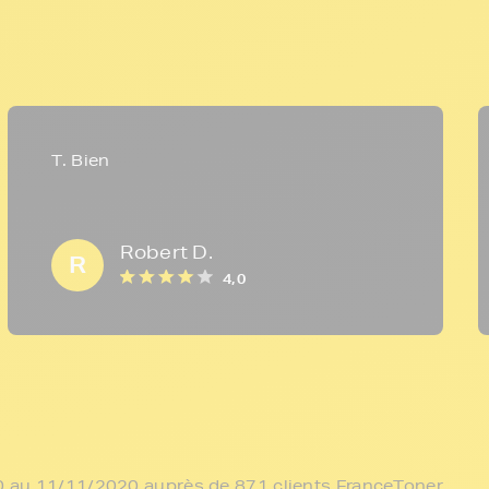
T. Bien
Robert D.
R
4,0
/10 au 11/11/2020 auprès de 871 clients FranceToner