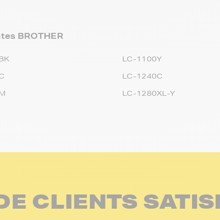
antes BROTHER
BK
LC-1100Y
C
LC-1240C
0M
LC-1280XL-Y
DE CLIENTS SATIS