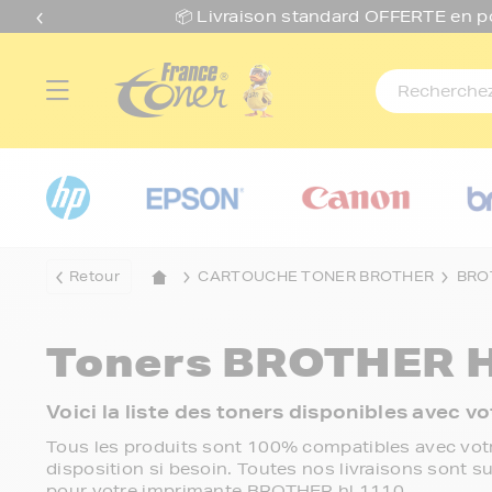
📦 Livraison standard O
FFERTE
en p
Retour
CARTOUCHE TONER BROTHER
BRO
Toners
BROTHER H
Voici la liste des toners disponibles avec
Tous les produits sont 100% compatibles avec votr
disposition si besoin. Toutes nos livraisons sont su
pour votre imprimante BROTHER hl 1110