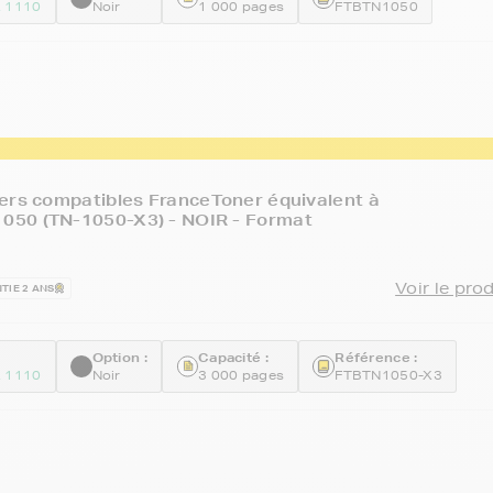
 1110
Noir
1 000 pages
FTBTN1050
ers compatibles FranceToner équivalent à
50 (TN-1050-X3) - NOIR - Format
Voir le pro
TIE 2 ANS
Option :
Capacité :
Référence :
 1110
Noir
3 000 pages
FTBTN1050-X3