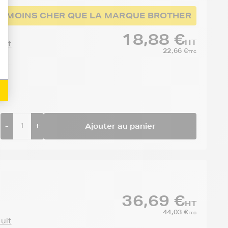
%
MOINS CHER QUE LA MARQUE BROTHER
18,88 €
HT
duit
22,66 €
TTC
-
+
Ajouter au panier
36,69 €
HT
44,03 €
TTC
duit