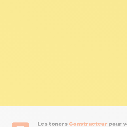
Les toners
Constructeur
pour v