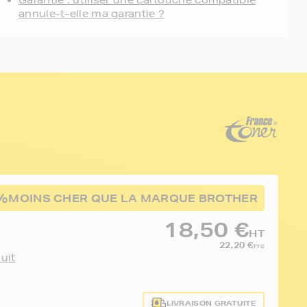
Garantie : utiliser une cartouche compatible
annule-t-elle ma garantie ?
%
MOINS CHER QUE LA MARQUE BROTHER
18,50 €
HT
22,20 €
TTC
duit
LIVRAISON GRATUITE