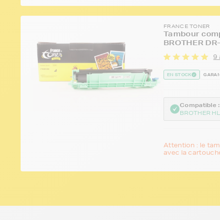
FRANCE TONER
Tambour comp
BROTHER DR-1
9 
EN STOCK
GARAN
Compatible :
BROTHER HL
Attention : le ta
avec la cartouche