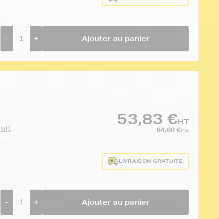
-
+
Ajouter au panier
53,83 €
HT
duit
64,60 €
TTC
LIVRAISON GRATUITE
-
+
Ajouter au panier