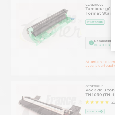
GENERIQUE
Tambour géné
Format Stand
EN STOCK
Compatible :
BROTHER HL
Attention : le ta
avec la cartouche
GENERIQUE
Pack de 3 to
TN1050 (TN-1
2 
EN STOCK