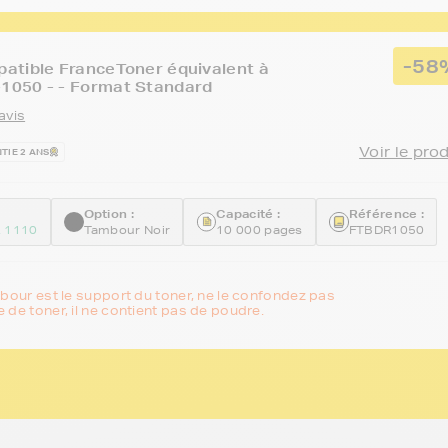
-58
atible FranceToner équivalent à
050 - - Format Standard
avis
Voir le pro
TIE 2 ANS
Option :
Capacité :
Référence :
 1110
Tambour Noir
10 000 pages
FTBDR1050
mbour est le support du toner, ne le confondez pas
 de toner, il ne contient pas de poudre.