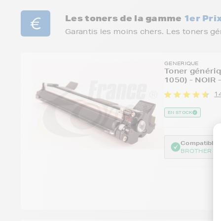
Les toners de la gamme
1er Pri
Garantis les moins chers. Les toners g
GENERIQUE
Toner généri
1050) - NOIR 
14
EN STOCK
Compatible :
BROTHER HL