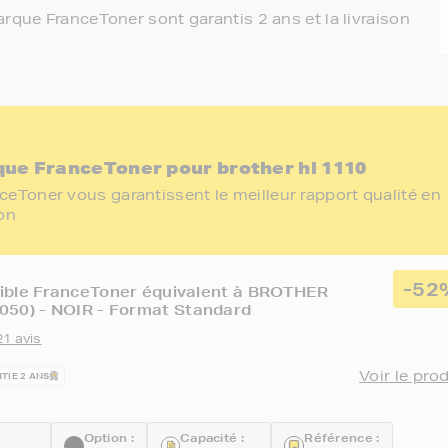
rque FranceToner sont garantis 2 ans et la livraison
ue FranceToner pour brother hl 1110
eToner vous garantissent le meilleur rapport qualité en
ion
-52
ible FranceToner équivalent à BROTHER
050) - NOIR - Format Standard
21 avis
Voir le pro
TIE 2 ANS
Option :
Capacité :
Référence :