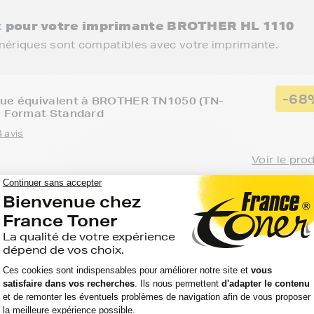
x
pour votre imprimante BROTHER HL 1110
énériques sont compatibles avec votre imprimante.
-68
que équivalent à BROTHER TN1050 (TN-
- Format Standard
 avis
Voir le pro
Option :
Capacité :
Référence :
 1110
Noir
1 000 pages
GENETN1050