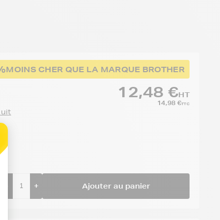
%
MOINS CHER QUE LA MARQUE BROTHER
12,48 €
HT
14,98 €
TTC
duit
-
+
Ajouter au panier