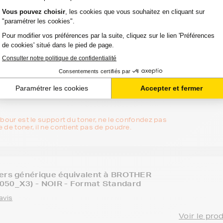
-68
rique équivalent à BROTHER DR-1050 - -
ard
Voir le pro
Option :
Capacité :
Référence :
 1110
Tambour Noir
10 000 pages
GENEDR1050
mbour est le support du toner, ne le confondez pas
 de toner, il ne contient pas de poudre.
ners générique équivalent à BROTHER
050_X3) - NOIR - Format Standard
avis
Voir le pro