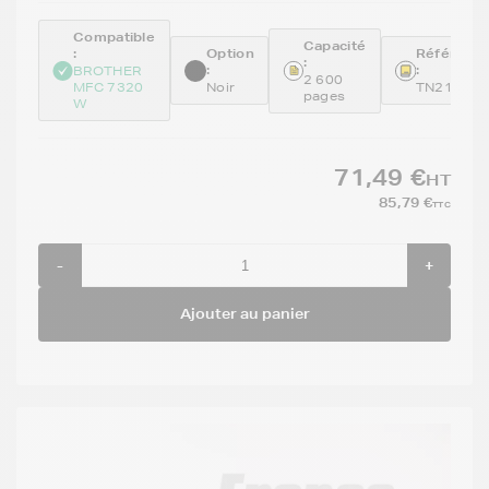
Compatible
Capacité
:
Option
Référenc
:
:
:
BROTHER
2 600
MFC 7320
Noir
TN2120
pages
W
71,49 €
HT
85,79 €
TTC
-
+
Ajouter au panier