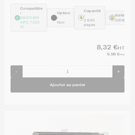
Compatible
Capacité
:
Option
:
Référence
:
BROTHER
2 600
GENETN2
MFC 7320
Noir
pages
W
8,32 €
HT
9,98 €
TTC
-
+
Ajouter au panier