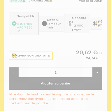
Voir le produit
EN STOCK
GARANTIE 2 ANS
Compatible
Capacité
:
Option :
:
Référen
BROTHER
Tambour
12 000
FTBDR2
MFC 7320
Noir
pages
W
20,62 €
HT
LIVRAISON GRATUITE
24,74 €
TTC
-
+
Ajouter au panier
Attention : le tambour est le support du toner, ne le
confondez pas avec la cartouche de toner, il ne
contient pas de poudre.