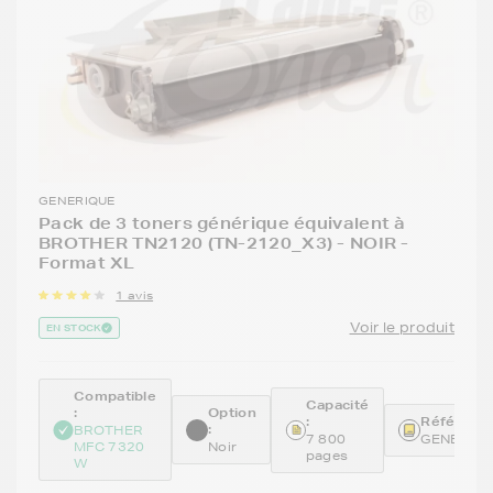
GENERIQUE
Pack de 3 toners générique équivalent à
BROTHER TN2120 (TN-2120_X3) - NOIR -
Format XL
1 avis
Voir le produit
EN STOCK
Compatible
Capacité
:
Option
:
Référence
:
BROTHER
7 800
GENETN2
MFC 7320
Noir
pages
W