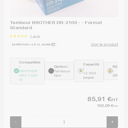
Tambour BROTHER DR-2100 - - Format
Standard
1 avis
Voir le produit
EXPÉDITION : 6 À 15 JOURS
Compatible
Capacité
:
Option :
Référen
:
:
BROTHER
Tambour
12 000
MFC 7320
Noir
DR2100
pages
W
85,91 €
HT
103,09 €
TTC
-
+