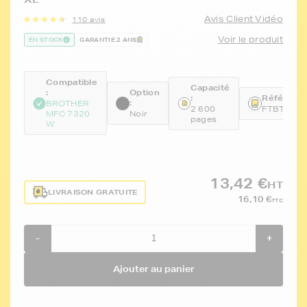
Avis Client Vidéo
110 avis
Voir le produit
EN STOCK
GARANTIE 2 ANS
Compatible
Capacité
:
Option
:
Référence
:
BROTHER
2 600
FTBTN21
MFC 7320
Noir
pages
W
13,42 €
HT
LIVRAISON GRATUITE
16,10 €
TTC
-
+
Ajouter au panier