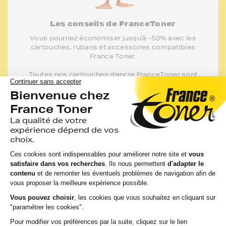
Les conseils de FranceToner
Vous pourriez économiser jusqu'à -50% avec les
cartouches, rubans et accessoires compatibles
France Toner.
Toutes nos cartouches d'encre FranceToner sont
100% compatibles avec votre imprimante,
sélectionnées pour la qualité de l'encre et garanties
2 ans. 80% de nos clients choisissent ces
cartouches.
J'en profite
Les toners
Constructeur
pour votre
imprimante BROTHER MFC 7320 W
De même qualité que les toners de la marque FranceToner,
retrouvez les toners de marque Constructeur de votre