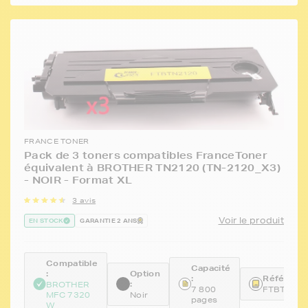
FRANCE TONER
Pack de 3 toners compatibles FranceToner
équivalent à BROTHER TN2120 (TN-2120_X3)
- NOIR - Format XL
3 avis
Voir le produit
EN STOCK
GARANTIE 2 ANS
Compatible
Capacité
:
Option
:
Référence
:
BROTHER
7 800
FTBTN21
MFC 7320
Noir
pages
W