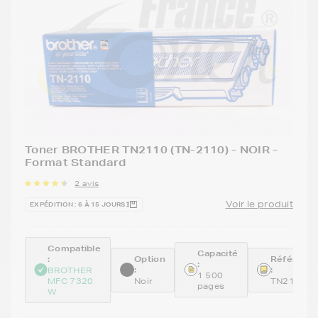
Toner BROTHER TN2110 (TN-2110) - NOIR -
Format Standard
2 avis
Voir le produit
EXPÉDITION : 6 À 15 JOURS
Compatible
Capacité
:
Option
Référenc
:
:
:
BROTHER
1 500
MFC 7320
Noir
TN2110
pages
W