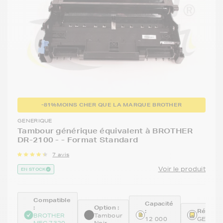
-81%
MOINS CHER QUE LA MARQUE BROTHER
GENERIQUE
Tambour générique équivalent à BROTHER
DR-2100 - - Format Standard
7 avis
Voir le produit
EN STOCK
Compatible
Capacité
:
Option :
:
Référen
BROTHER
Tambour
12 000
GENEDR
MFC 7320
Noir