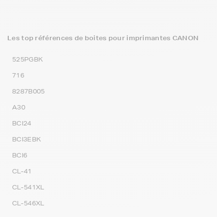
Les top références de boites pour imprimantes CANON
525PGBK
716
8287B005
A30
BCI24
BCI3EBK
BCI6
CL-41
CL-541XL
CL-546XL