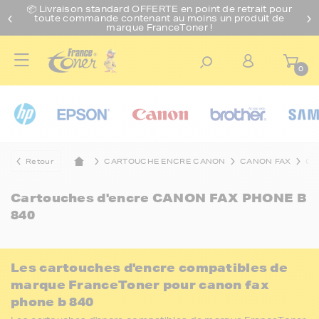
📦 Livraison standard O
FFERTE
en point de retrait pour
toute commande contenant au moins un produit de
marque FranceToner !
0
Retour
CARTOUCHE ENCRE CANON
CANON FAX
CA
Cartouches d'encre
CANON FAX PHONE B
840
Les cartouches d'encre compatibles de
marque FranceToner pour canon fax
phone b 840