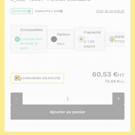
Voir le produit
EN STOCK
GARANTIE 2 ANS
Compatible
Capacité
:
Option
:
Référence
:
CANON FAX
2 100
FTCBX3_
PHONE B
Noir
pages
840
60,53 €
HT
LIVRAISON GRATUITE
72,64 €
TTC
-
+
Ajouter au panier