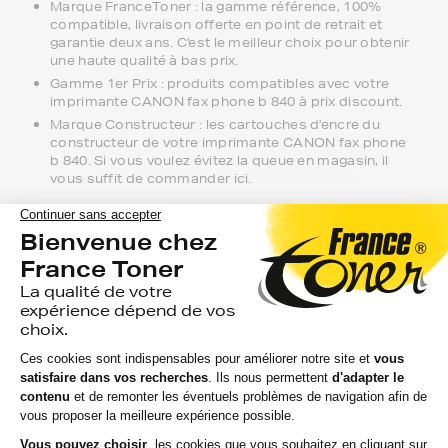
Marque FranceToner : la gamme référence, 100%
compatible, livraison offerte en point de retrait et
garantie deux ans. C'est le meilleur choix pour obtenir
une haute qualité à bas prix.
Gamme 1er Prix : produits compatibles avec votre
imprimante CANON fax phone b 840 à prix discount.
Marque Constructeur : les cartouches d'encre du
constructeur de votre imprimante CANON fax phone
b 840. Si vous voulez évitez la queue en magasin, il
vous suffit de commander ici.
Notre équipe de conseillers se tient à
votre disposition si vous avez des
questions.
Nous sommes disponibles depuis votre espace client ou
directement par téléphone. N'hésitez pas à regarder nos
packs de cartouches si vous souhaitez optimiser le coût
à la feuille imprimée.
Toutes nos livraisons sont suivies depuis notre entrepôt
à leur arrivée chez vous ou au point de retrait. Nous
assurons une livraison rapide, sachant que votre