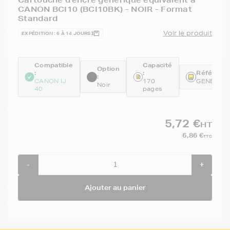
CANON BCI10 (BCI10BK) - NOIR - Format
Standard
Voir le produit
EXPÉDITION : 6 À 14 JOURS
Compatible
Capacité
Option
:
:
Référence
:
CANON IJ
170
GENEBCI
Noir
40
pages
5,72 €
HT
6,86 €
TTC
-
+
Ajouter au panier