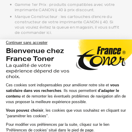
Gamme 1er Prix : produits compatibles avec votre
imprimante CANON ij 40 à prix discount.
Marque Constructeur : les cartouches d'encre du
constructeur de votre imprimante CANON ij 40. Si
vous voulez évitez la queue en magasin, il vous suffit
de commander ici.
Notre équipe de conseillers se tient à
votre disposition si vous avez des
questions.
Nous sommes disponibles depuis votre espace client ou
directement par téléphone. N'hésitez pas à regarder nos
packs de cartouches si vous souhaitez optimiser le coût
à la feuille imprimée.
Toutes nos livraisons sont suivies depuis notre entrepôt
à leur arrivée chez vous ou au point de retrait. Nous
assurons une livraison rapide, sachant que votre
commande est souvent attendue avec impatience.