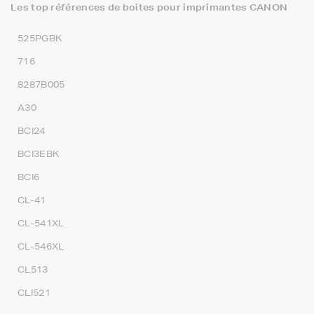
Les top références de boites pour imprimantes CANON
525PGBK
716
8287B005
A30
BCI24
BCI3EBK
BCI6
CL-41
CL-541XL
CL-546XL
CL513
CLI521