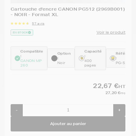
Cartouche d'encre CANON PG512 (2969B001)
- NOIR - Format XL
57 avis
Voir le produit
EN STOCK
Compatible
Capacité
Option
Référenc
:
:
:
:
CANON MP
400
Noir
PG-512BK
260
pages
22,67 €
HT
27,20 €
TTC
-
+
Ajouter au panier