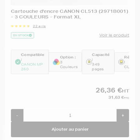
Cartouche d'encre CANON CL513 (2971B001)
- 3 COULEURS - Format XL
22 avis
Voir le produit
EN STOCK
Compatible
Capacité
Option :
Référe
:
:
:
3
CANON MP
349
Couleurs
CL-513
260
pages
26,36 €
HT
31,63 €
TTC
-
+
Ajouter au panier