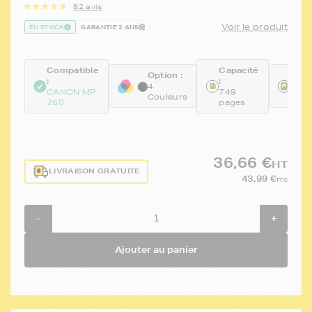
82 avis
Voir le produit
EN STOCK
GARANTIE 2 ANS
Compatible
Capacité
Option :
Réfé
:
:
4
FTC
CANON MP
749
Couleurs
512
260
pages
36,66 €
HT
LIVRAISON GRATUITE
43,99 €
TTC
-
+
Ajouter au panier