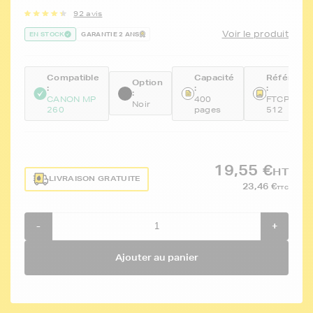
92 avis
Voir le produit
EN STOCK
GARANTIE 2 ANS
Compatible
Capacité
Référenc
Option
:
:
:
:
CANON MP
400
FTCPG-
Noir
260
pages
512
19,55 €
HT
LIVRAISON GRATUITE
23,46 €
TTC
-
+
Ajouter au panier