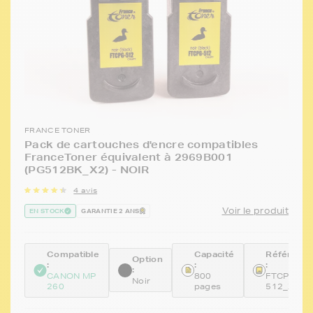
FRANCE TONER
Pack de cartouches d'encre compatibles
FranceToner équivalent à 2969B001
(PG512BK_X2) - NOIR
4 avis
Voir le produit
EN STOCK
GARANTIE 2 ANS
Compatible
Capacité
Référenc
Option
:
:
:
:
CANON MP
800
FTCPG-
Noir
260
pages
512_X2