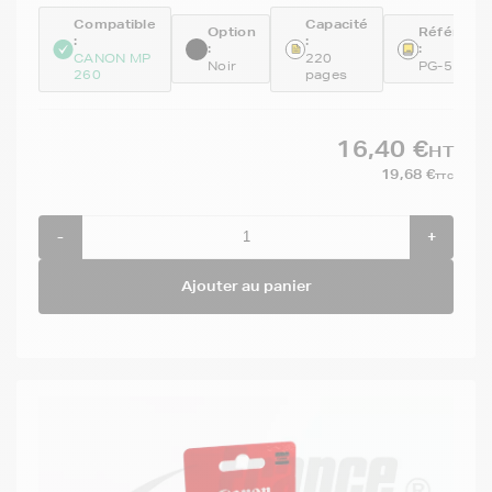
Compatible
Capacité
Option
Référenc
:
:
:
:
CANON MP
220
Noir
PG-510
260
pages
16,40 €
HT
19,68 €
TTC
-
+
Ajouter au panier