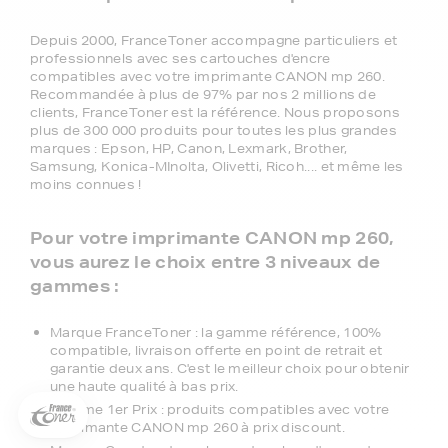
Depuis 2000, FranceToner accompagne particuliers et
professionnels avec ses cartouches d'encre
compatibles avec votre imprimante CANON mp 260.
Recommandée à plus de 97% par nos 2 millions de
clients, FranceToner est la référence. Nous proposons
plus de 300 000 produits pour toutes les plus grandes
marques : Epson, HP, Canon, Lexmark, Brother,
Samsung, Konica-MInolta, Olivetti, Ricoh.... et même les
moins connues !
Pour votre imprimante CANON mp 260,
vous aurez le choix entre 3 niveaux de
gammes :
5€ offerts sur votre 1ère
commande !
Marque FranceToner : la gamme référence, 100%
compatible, livraison offerte en point de retrait et
5
€
garantie deux ans. C'est le meilleur choix pour obtenir
Inscrivez-vous à notre newsletter, suivez notre actualité et
une haute qualité à bas prix.
bénéficiez immédiatement
d’une remise de 5€
sur votre 1ère
Gamme 1er Prix : produits compatibles avec votre
commande * !
imprimante CANON mp 260 à prix discount.