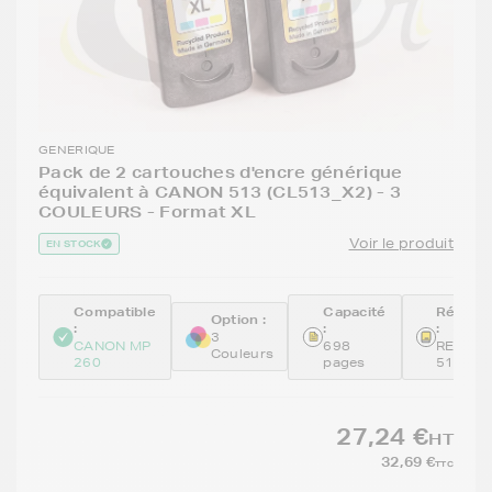
GENERIQUE
Pack de 2 cartouches d'encre générique
équivalent à CANON 513 (CL513_X2) - 3
COULEURS - Format XL
Voir le produit
EN STOCK
Compatible
Capacité
Référe
Option :
:
:
:
3
CANON MP
698
REMCL-
Couleurs
260
pages
513_X2
27,24 €
HT
32,69 €
TTC