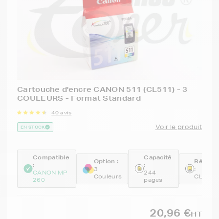
Cartouche d'encre CANON 511 (CL511) - 3
COULEURS - Format Standard
40 avis
Voir le produit
EN STOCK
Compatible
Capacité
Option :
Référe
:
:
:
3
CANON MP
244
Couleurs
CL-511
260
pages
20,96 €
HT