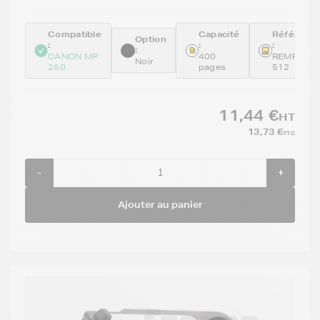
Compatible
Capacité
Référenc
Option
:
:
:
:
CANON MP
400
REMPG-
Noir
260
pages
512
11,44 €
HT
13,73 €
TTC
-
+
Ajouter au panier