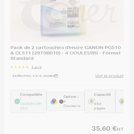
Pack de 2 cartouches d'encre CANON PG510
& CL511 (2970B010) - 4 COULEURS - Format
Standard
2 avis
Voir le produit
EXPÉDITION : 6 À 15 JOURS
Compatible
Capacité
Réfé
Option :
:
:
:
4
CANON MP
464
PG-5
Couleurs
260
pages
CL-5
35,60 €
HT