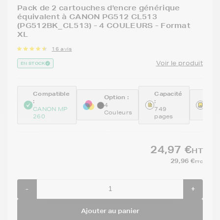
Pack de 2 cartouches d'encre générique
équivalent à CANON PG512 CL513
(PG512BK_CL513) - 4 COULEURS - Format
XL
16 avis
Voir le produit
EN STOCK
Compatible
Capacité
Option :
Réfé
:
:
4
REM
CANON MP
749
Couleurs
512
260
pages
24,97 €
HT
29,96 €
TTC
-
+
Ajouter au panier