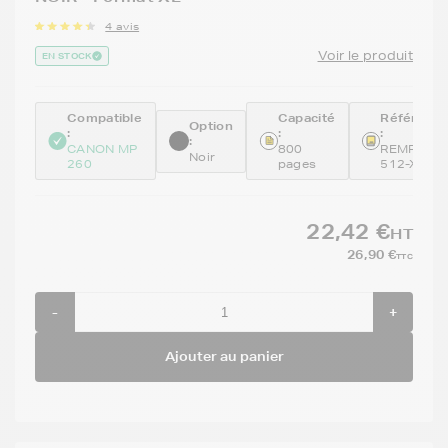
4 avis
Voir le produit
EN STOCK
Compatible
Capacité
Référenc
Option
:
:
:
:
CANON MP
800
REMPG-
Noir
260
pages
512-X2
22,42 €
HT
26,90 €
TTC
-
+
Ajouter au panier