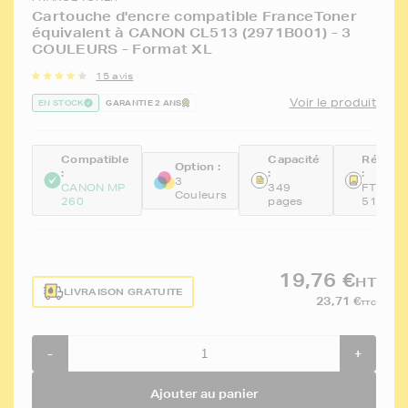
Cartouche d'encre compatible FranceToner
équivalent à CANON CL513 (2971B001) - 3
COULEURS - Format XL
15 avis
Voir le produit
EN STOCK
GARANTIE 2 ANS
Compatible
Capacité
Référe
Option :
:
:
:
3
CANON MP
349
FTCCL-
Couleurs
260
pages
513
19,76 €
HT
LIVRAISON GRATUITE
23,71 €
TTC
-
+
Ajouter au panier