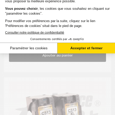
3
CANON MP
349
REMCL-
Couleurs
260
pages
513
14,04 €
HT
16,85 €
TTC
-
+
Ajouter au panier