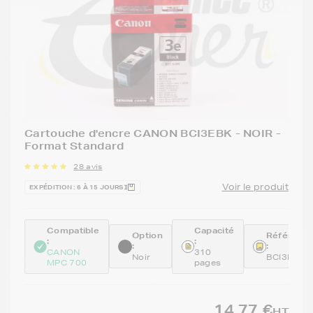
Cartouche d'encre CANON BCI3EBK - NOIR -
Format Standard
28 avis
Voir le produit
EXPÉDITION : 6 À 15 JOURS
Compatible
Capacité
Option
Référenc
:
:
:
:
CANON
310
Noir
BCI3EBK
MPC 700
pages
14,77 €
HT