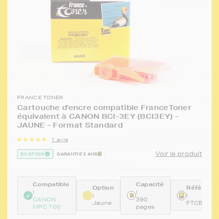
FRANCE TONER
Cartouche d'encre compatible FranceToner
équivalent à CANON BCI-3EY (BCI3EY) -
JAUNE - Format Standard
1 avis
Voir le produit
EN STOCK
GARANTIE 2 ANS
Compatible
Capacité
Option
Référenc
:
:
:
:
CANON
390
Jaune
FTCBCI3E
MPC 700
pages