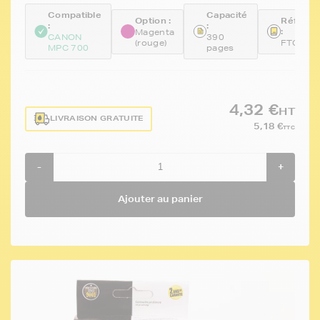
Compatible
Capacité
Option :
Référen
:
:
:
Magenta
CANON
390
(rouge)
FTCBCI
MPC 700
pages
4,32 €
HT
LIVRAISON GRATUITE
5,18 €
TTC
-
+
Ajouter au panier