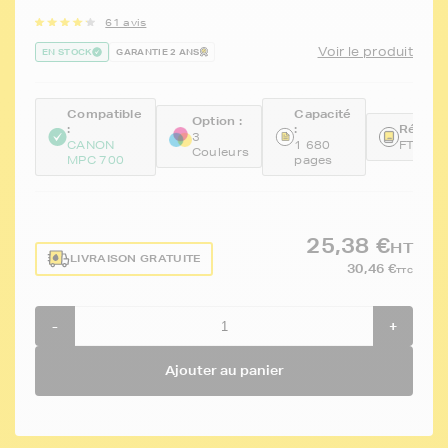
61 avis
Voir le produit
EN STOCK
GARANTIE 2 ANS
Compatible
Capacité
Option :
:
:
Référen
3
CANON
1 680
FTCBC
Couleurs
MPC 700
pages
25,38 €
HT
LIVRAISON GRATUITE
30,46 €
TTC
-
+
Ajouter au panier