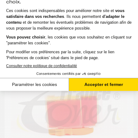
HT
2,24 €
TTC
-
+
Ajouter au panier