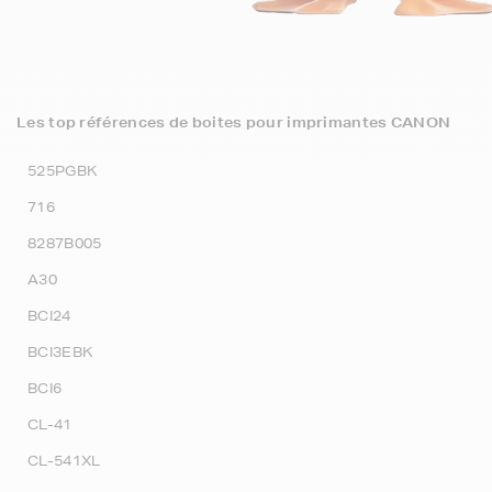
Les top références de boites pour imprimantes CANON
525PGBK
716
8287B005
A30
BCI24
BCI3EBK
BCI6
CL-41
CL-541XL