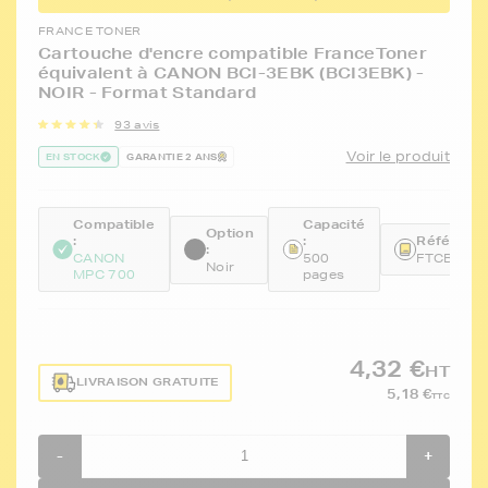
FRANCE TONER
Cartouche d'encre compatible FranceToner
équivalent à CANON BCI-3EBK (BCI3EBK) -
NOIR - Format Standard
93 avis
Voir le produit
EN STOCK
GARANTIE 2 ANS
Compatible
Capacité
Option
:
:
Référence
:
CANON
500
FTCBCI3E
Noir
MPC 700
pages
4,32 €
HT
LIVRAISON GRATUITE
5,18 €
TTC
-
+