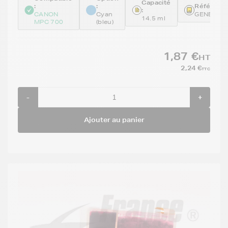
Capacité
:
:
Référence
:
CANON
Cyan
GENEBCI
14.5 ml
MPC 700
(bleu)
1,87 €
HT
2,24 €
TTC
-
+
Ajouter au panier