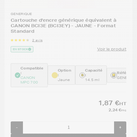
GENERIQUE
Cartouche d'encre générique équivalent à
CANON BCI3E (BCI3EY) - JAUNE - Format
Standard
2 avis
Voir le produit
EN STOCK
Compatible
Option
Capacité
:
Référence
:
:
CANON
GENEBCI3
Jaune
14.5 ml
MPC 700
1,87 €
HT
2,24 €
TTC
-
+