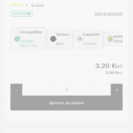
41 avis
Voir le produit
EN STOCK
Compatible
Option
Capacité
:
Référence
:
:
CANON
GENEBCI
Noir
14.5 ml
MPC 700
3,20 €
HT
3,84 €
TTC
-
+
Ajouter au panier