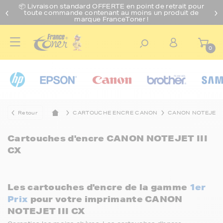
📦 Livraison standard O
FFERTE
en point de retrait pour
toute commande contenant au moins un produit de
marque FranceToner !
0
Retour
CARTOUCHE ENCRE CANON
CANON NOTEJET
Cartouches d'encre
CANON NOTEJET III
CX
Les cartouches d'encre de la gamme
1er
Prix
pour votre imprimante CANON
NOTEJET III CX