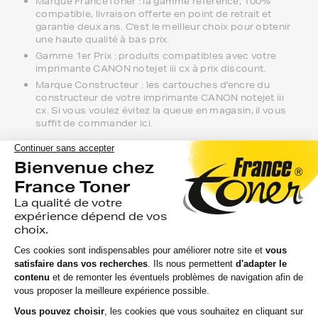
Marque FranceToner : la gamme référence, 100%
compatible, livraison offerte en point de retrait et
garantie deux ans. C'est le meilleur choix pour obtenir
une haute qualité à bas prix.
Gamme 1er Prix : produits compatibles avec votre
imprimante CANON notejet iii cx à prix discount.
Marque Constructeur : les cartouches d'encre du
constructeur de votre imprimante CANON notejet iii
cx. Si vous voulez évitez la queue en magasin, il vous
suffit de commander ici.
Notre équipe de conseillers se tient à
votre disposition si vous avez des
questions.
Nous sommes disponibles depuis votre espace client ou
directement par téléphone. N'hésitez pas à regarder nos
packs de cartouches si vous souhaitez optimiser le coût
à la feuille imprimée.
Toutes nos livraisons sont suivies depuis notre entrepôt
à leur arrivée chez vous ou au point de retrait. Nous
assurons une livraison rapide, sachant que votre