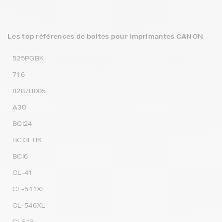
Les top références de boites pour imprimantes CANON
525PGBK
716
8287B005
A30
BCI24
BCI3EBK
BCI6
CL-41
CL-541XL
CL-546XL
CL513