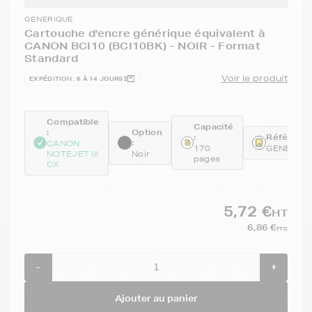
GENERIQUE
Cartouche d'encre générique équivalent à
CANON BCI10 (BCI10BK) - NOIR - Format
Standard
Voir le produit
EXPÉDITION : 6 À 14 JOURS
Compatible
Capacité
:
Option
:
Référence
:
CANON
170
GENEBCI
NOTEJET III
Noir
pages
CX
5,72 €
HT
6,86 €
TTC
-
+
Ajouter au panier