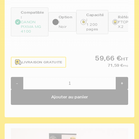
Compatible
Capacité
:
Option
Référence
:
:
CANON
FTCPG540
1 200
PIXMA MG
Noir
X2
pages
4100
59,66 €
HT
LIVRAISON GRATUITE
71,59 €
TTC
-
+
Ajouter au panier