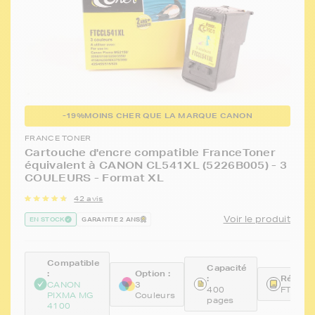
-19%
MOINS CHER QUE LA MARQUE CANON
FRANCE TONER
Cartouche d'encre compatible FranceToner
équivalent à CANON CL541XL (5226B005) - 3
COULEURS - Format XL
42 avis
Voir le produit
EN STOCK
GARANTIE 2 ANS
Compatible
Capacité
:
Option :
:
Référen
CANON
3
400
FTCCL
PIXMA MG
Couleurs
pages
4100