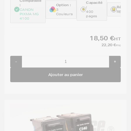
Compatible
Capacité
:
Option :
:
Référen
CANON
3
400
REMCL
PIXMA MG
Couleurs
pages
4100
18,50 €
HT
22,20 €
TTC
-
+
Ajouter au panier