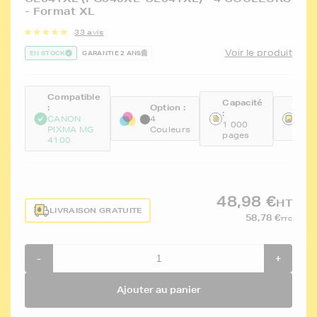
- Format XL
33 avis
Voir le produit
EN STOCK
GARANTIE 2 ANS
Compatible
Capacité
:
Option :
Réfé
:
CANON
4
FTC
1 000
PIXMA MG
Couleurs
CL5
pages
4100
48,98 €
HT
LIVRAISON GRATUITE
58,78 €
TTC
-
+
Ajouter au panier