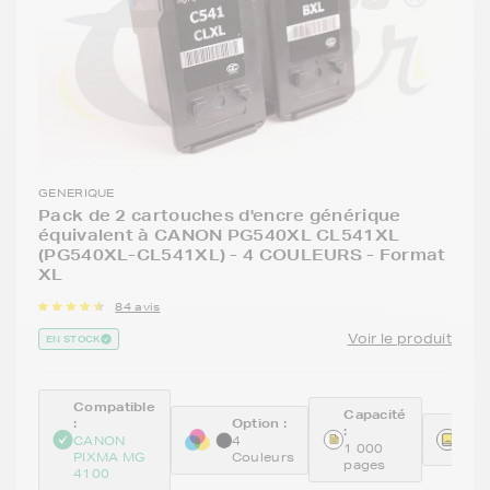
GENERIQUE
Pack de 2 cartouches d'encre générique
équivalent à CANON PG540XL CL541XL
(PG540XL-CL541XL) - 4 COULEURS - Format
XL
84 avis
Voir le produit
EN STOCK
Compatible
Capacité
:
Option :
:
Réfé
CANON
4
1 000
REM
PIXMA MG
Couleurs
pages
4100