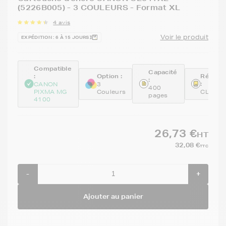
(5226B005) - 3 COULEURS - Format XL
4 avis
Voir le produit
EXPÉDITION : 6 À 15 JOURS
Compatible
Capacité
:
Option :
Référe
:
:
CANON
3
400
PIXMA MG
Couleurs
CL541
pages
4100
26,73 €
HT
32,08 €
TTC
-
+
Ajouter au panier