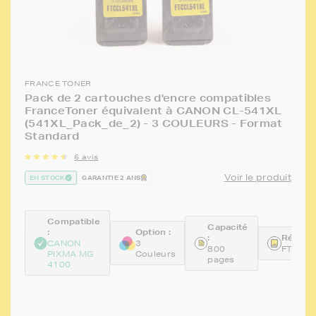
FRANCE TONER
Pack de 2 cartouches d'encre compatibles
FranceToner équivalent à CANON CL-541XL
(541XL_Pack_de_2) - 3 COULEURS - Format
Standard
6 avis
Voir le produit
EN STOCK
GARANTIE 2 ANS
Compatible
Capacité
:
Option :
:
Référen
CANON
3
800
FTCCL
PIXMA MG
Couleurs
pages
4100