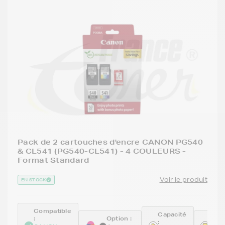
Pack de 2 cartouches d'encre CANON PG540
& CL541 (PG540-CL541) - 4 COULEURS -
Format Standard
Voir le produit
EN STOCK
Compatible
Capacité
:
Option :
Réfé
: