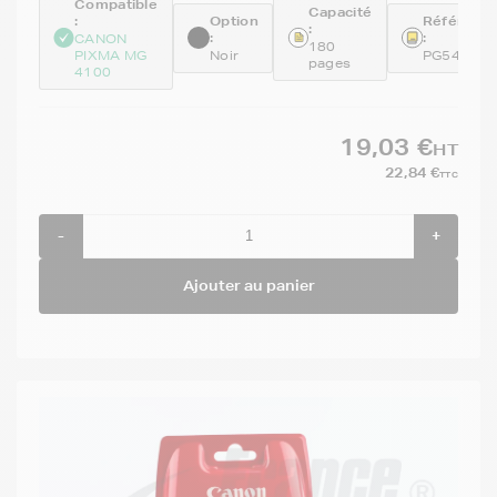
Compatible
Capacité
:
Option
Référenc
:
:
:
CANON
180
PIXMA MG
Noir
PG540
pages
4100
19,03 €
HT
22,84 €
TTC
-
+
Ajouter au panier