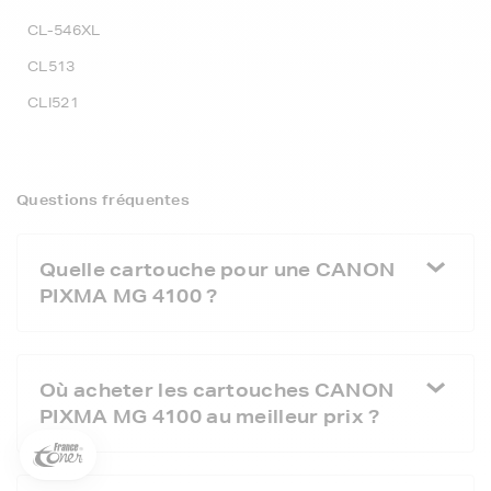
CL-546XL
CL513
CLI521
Questions fréquentes
Quelle cartouche pour une CANON
PIXMA MG 4100 ?
5€ offerts sur votre 1ère
commande !
5
€
Où acheter les cartouches CANON
PIXMA MG 4100 au meilleur prix ?
Inscrivez-vous à notre newsletter, suivez notre actualité et
bénéficiez immédiatement
d’une remise de 5€
sur votre 1ère
commande * !