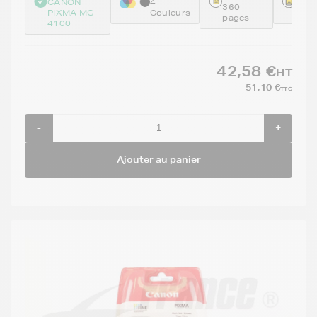
:
CANON
4
360
PIXMA MG
Couleurs
522
pages
4100
42,58 €
HT
51,10 €
TTC
-
+
Ajouter au panier