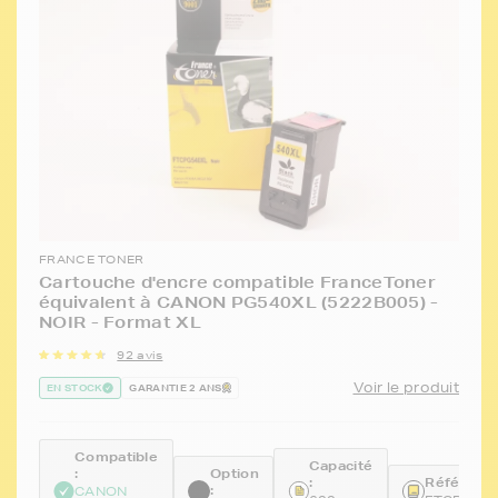
FRANCE TONER
Cartouche d'encre compatible FranceToner
équivalent à CANON PG540XL (5222B005) -
NOIR - Format XL
92 avis
Voir le produit
EN STOCK
GARANTIE 2 ANS
Compatible
Capacité
:
Option
:
Référence
:
CANON