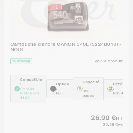
Cartouche d'encre CANON 540L (5224B010) -
NOIR
Voir le produit
EN STOCK
Compatible
Capacité
:
Option
Référenc
:
:
:
CANON
300
PIXMA MG
Noir
PG540L
pages
4100
26,90 €
HT
32,28 €
TTC