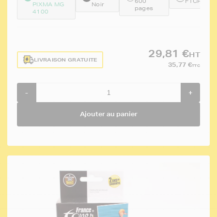
600
FTCPG54
PIXMA MG
Noir
pages
4100
29,81 €
HT
LIVRAISON GRATUITE
35,77 €
TTC
-
+
Ajouter au panier