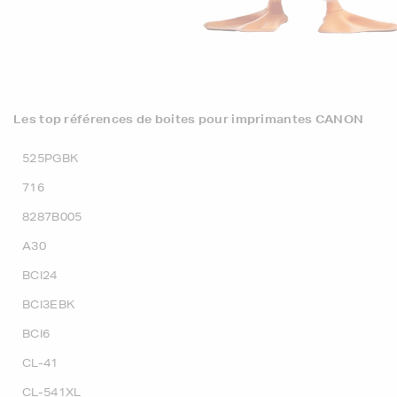
Les top références de boites pour imprimantes CANON
525PGBK
716
8287B005
A30
BCI24
BCI3EBK
BCI6
CL-41
CL-541XL