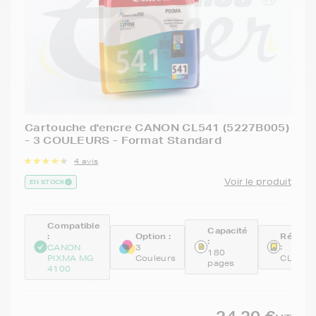
Cartouche d'encre CANON CL541 (5227B005)
- 3 COULEURS - Format Standard
4 avis
Voir le produit
EN STOCK
Compatible
Capacité
:
Option :
Référe
:
:
CANON
3
180
PIXMA MG
Couleurs
CL541
pages
4100