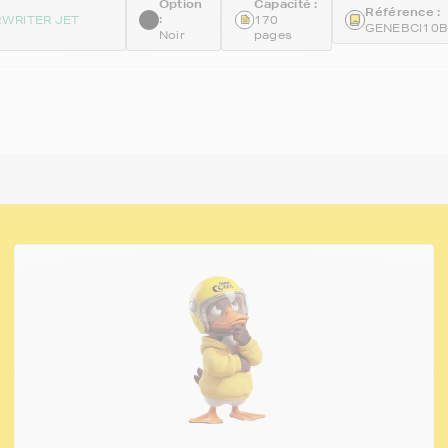
Option
Capacité :
Référence :
:
WRITER JET
170
GENEBCI10
Noir
pages