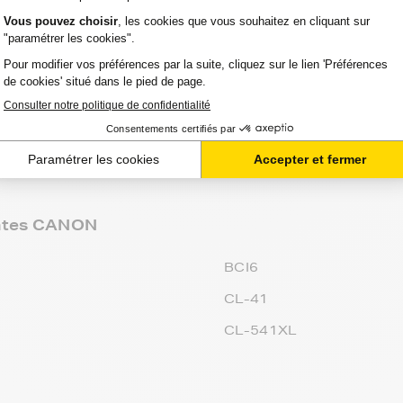
ent ou directement par téléphone. N'hésitez pas à
z optimiser le coût à la feuille imprimée.
ntrepôt à leur arrivée chez vous ou au point de
chant que votre commande est souvent attendue avec
antes CANON
BCI6
CL-41
CL-541XL