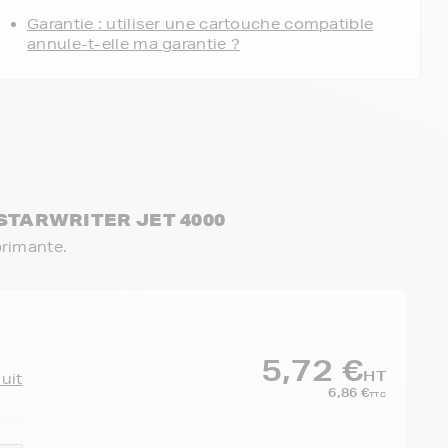
Garantie : utiliser une cartouche compatible
annule-t-elle ma garantie ?
 STARWRITER JET 4000
primante.
5,72 €
HT
duit
6,86 €
TTC