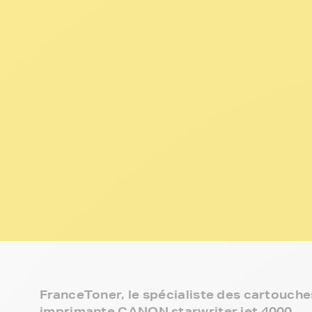
FranceToner, le spécialiste des cartouches
imprimante CANON starwriter jet 4000