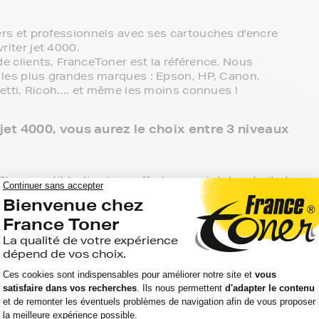
s et professionnels avec ses cartouches d'encre
iter jet 4000.
 clients, FranceToner est la référence. Nous
les plus grandes marques : Epson, HP, Canon,
tti, Ricoh.... et même les moins connues !
t 4000, vous aurez le choix entre 3 niveaux
compatible, livraison offerte en point de retrait et
obtenir une haute qualité à bas prix.
otre imprimante CANON starwriter jet 4000 à prix
e du constructeur de votre imprimante CANON
ueue en magasin, il vous suffit de commander ici.
re disposition si vous avez des questions.