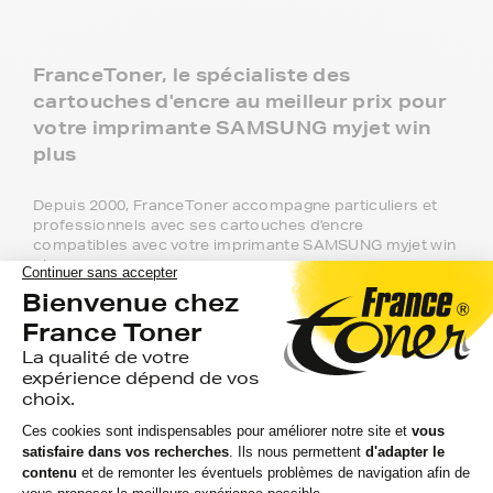
FranceToner, le spécialiste des
cartouches d'encre au meilleur prix pour
votre imprimante SAMSUNG myjet win
plus
Depuis 2000, FranceToner accompagne particuliers et
professionnels avec ses cartouches d'encre
compatibles avec votre imprimante SAMSUNG myjet win
plus.
Recommandée à plus de 97% par nos 2 millions de
clients, FranceToner est la référence. Nous proposons
plus de 300 000 produits pour toutes les plus grandes
marques : Epson, HP, Canon, Lexmark, Brother,
Samsung, Konica-MInolta, Olivetti, Ricoh.... et même les
moins connues !
Pour votre imprimante SAMSUNG myjet
win plus, vous aurez le choix entre 3