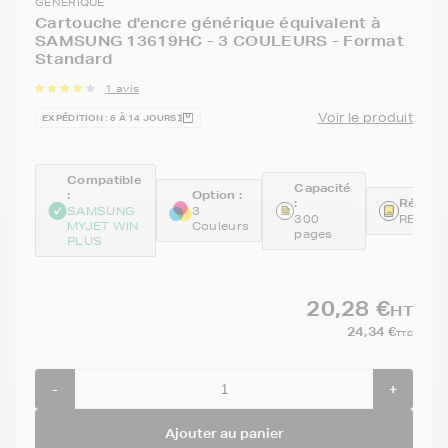
GENERIQUE
Cartouche d'encre générique équivalent à
SAMSUNG 13619HC - 3 COULEURS - Format
Standard
1 avis
Voir le produit
EXPÉDITION : 6 À 14 JOURS
Compatible
Capacité
:
Option :
:
Référen
SAMSUNG
3
300
REM13
MYJET WIN
Couleurs
pages
PLUS
20,28 €
HT
24,34 €
TTC
-
+
Ajouter au panier