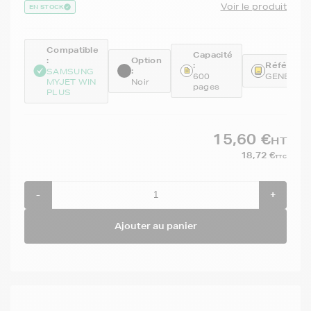
Voir le produit
EN STOCK
Compatible
Capacité
:
Option
:
Référence
:
SAMSUNG
600
GENE134
MYJET WIN
Noir
pages
PLUS
15,60 €
HT
18,72 €
TTC
-
+
Ajouter au panier