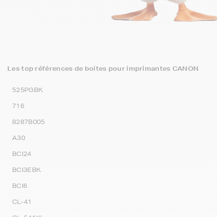
Les top références de boites pour imprimantes CANON
525PGBK
716
8287B005
A30
BCI24
BCI3EBK
BCI6
CL-41