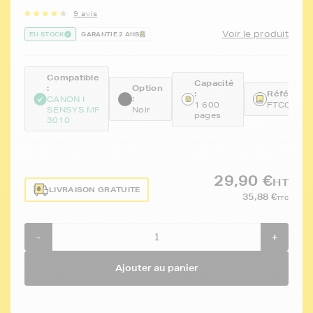
9 avis
Voir le produit
EN STOCK
GARANTIE 2 ANS
Compatible
Capacité
:
Option
:
Référence
:
CANON I
1 600
FTCCRG7
SENSYS MF
Noir
pages
3010
29,90 €
HT
LIVRAISON GRATUITE
35,88 €
TTC
-
+
Ajouter au panier