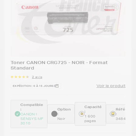
Toner CANON CRG725 - NOIR - Format
Standard
2 avis
Voir le produit
EXPÉDITION : 6 À 15 JOURS
Compatible
Capacité
:
Option
Référenc
:
:
:
CANON I
1 600
SENSYS MF
Noir
3484B00
pages
3010