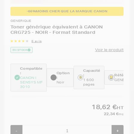
-66%
MOINS CHER QUE LA MARQUE CANON
GENERIQUE
Toner générique équivalent à CANON
CRG725 - NOIR - Format Standard
6 avis
Voir le produit
EN STOCK
Compatible
Capacité
:
Option
:
Référence
:
CANON I
1 600
GENECRG
SENSYS MF
Noir
pages
3010
18,62 €
HT
22,34 €
TTC
-
+