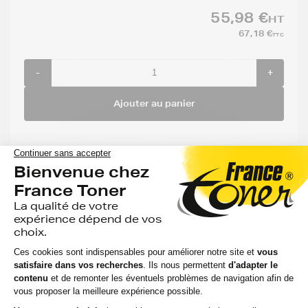
55,98 €
HT
67,18 €
TTC
-
+
Ajouter au panier
Aide & conseils
Qu'est ce qu'une cartouche compatible ?
Est ce qu'utiliser une cartouche compatible risque
d'abimer mon imprimante ?
Utiliser une cartouche compatible annule t'elle ma
garantie ?